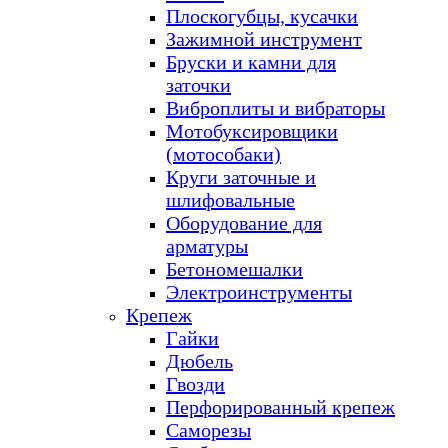
Плоскогубцы, кусачки
Зажимной инструмент
Бруски и камни для
заточки
Виброплиты и вибраторы
Мотобуксировщики
(мотособаки)
Круги заточные и
шлифовальные
Оборудование для
арматуры
Бетономешалки
Электроинструменты
Крепеж
Гайки
Дюбель
Гвозди
Перфорированный крепеж
Саморезы