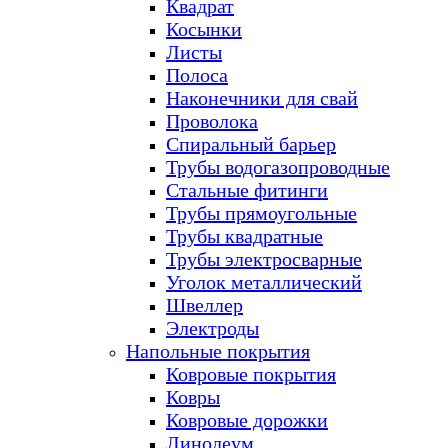
Квадрат
Косынки
Листы
Полоса
Наконечники для свай
Проволока
Спиральный барьер
Трубы водогазопроводные
Стальные фитинги
Трубы прямоугольные
Трубы квадратные
Трубы электросварные
Уголок металлический
Швеллер
Электроды
Напольные покрытия
Ковровые покрытия
Ковры
Ковровые дорожки
Линолеум