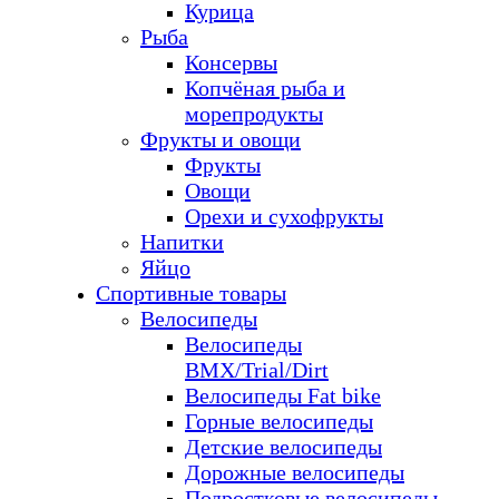
Курица
Рыба
Консервы
Копчёная рыба и
морепродукты
Фрукты и овощи
Фрукты
Овощи
Орехи и сухофрукты
Напитки
Яйцо
Спортивные товары
Велосипеды
Велосипеды
BMX/Trial/Dirt
Велосипеды Fat bike
Горные велосипеды
Детские велосипеды
Дорожные велосипеды
Подростковые велосипеды