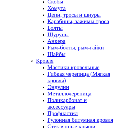
Скобы
Хомута
Цепи, тросы и шнуры
Карабины, зажимы троса
Болты
Шурупы
Анкера
Рым-болты, рым-гайки
Шайбы
Кровля
Мастики кровельные
Гибкая черепица (Мягкая
кровля)
Ондулин
Металлочерепица
Поликарбонат и
аксессуары
Профнастил
Рулонная битумная кровля
Стеклянные крыши