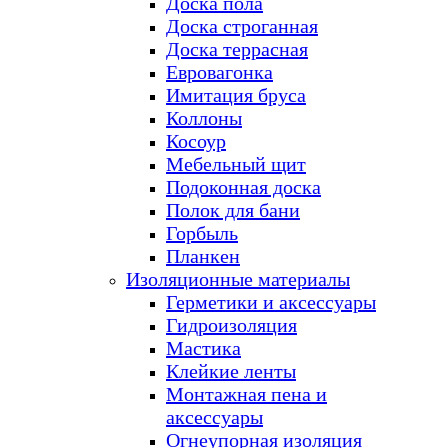
Доска пола
Доска строганная
Доска террасная
Евровагонка
Имитация бруса
Коллоны
Косоур
Мебельный щит
Подоконная доска
Полок для бани
Горбыль
Планкен
Изоляционные материалы
Герметики и аксессуары
Гидроизоляция
Мастика
Клейкие ленты
Монтажная пена и
аксессуары
Огнеупорная изоляция