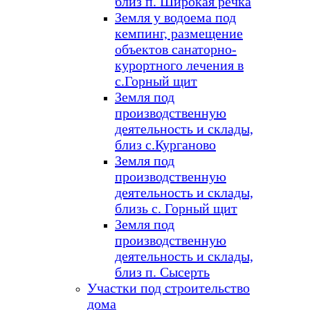
близ п. Широкая речка
Земля у водоема под
кемпинг, размещение
объектов санаторно-
курортного лечения в
с.Горный щит
Земля под
производственную
деятельность и склады,
близ с.Курганово
Земля под
производственную
деятельность и склады,
близь с. Горный щит
Земля под
производственную
деятельность и склады,
близ п. Сысерть
Участки под строительство
дома