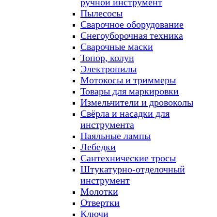
ручной инструмент
Пылесосы
Сварочное оборудование
Снегоуборочная техника
Сварочные маски
Топор, колун
Электропилы
Мотокосы и триммеры
Товары для маркировки
Измельчители и дровоколы
Свёрла и насадки для
инструмента
Паяльные лампы
Лебедки
Сантехнические тросы
Штукатурно-отделочный
инструмент
Молотки
Отвертки
Ключи