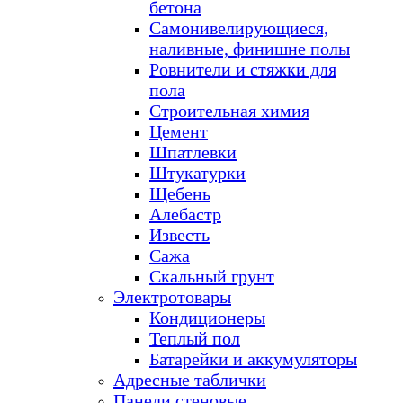
бетона
Самонивелирующиеся,
наливные, финишне полы
Ровнители и стяжки для
пола
Строительная химия
Цемент
Шпатлевки
Штукатурки
Щебень
Алебастр
Известь
Сажа
Скальный грунт
Электротовары
Кондиционеры
Теплый пол
Батарейки и аккумуляторы
Адресные таблички
Панели стеновые