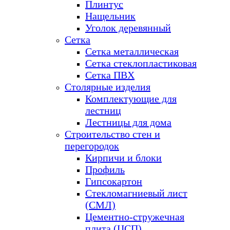
Плинтус
Нащельник
Уголок деревянный
Сетка
Сетка металлическая
Сетка стеклопластиковая
Сетка ПВХ
Столярные изделия
Комплектующие для
лестниц
Лестницы для дома
Строительство стен и
перегородок
Кирпичи и блоки
Профиль
Гипсокартон
Стекломагниевый лист
(СМЛ)
Цементно-стружечная
плита (ЦСП)