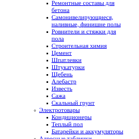
Ремонтные составы для
бетона
Самонивелирующиеся,
наливные, финишне полы
Ровнители и стяжки для
пола
Строительная химия
Цемент
Шпатлевки
Штукатурки
Щебень
Алебастр
Известь
Сажа
Скальный грунт
Электротовары
Кондиционеры
Теплый пол
Батарейки и аккумуляторы
Адресные таблички