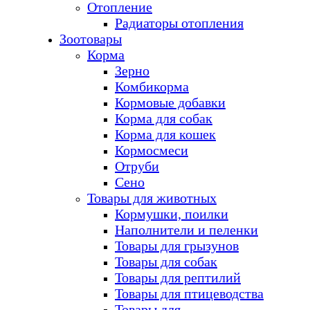
Отопление
Радиаторы отопления
Зоотовары
Корма
Зерно
Комбикорма
Кормовые добавки
Корма для собак
Корма для кошек
Кормосмеси
Отруби
Сено
Товары для животных
Кормушки, поилки
Наполнители и пеленки
Товары для грызунов
Товары для собак
Товары для рептилий
Товары для птицеводства
Товары для