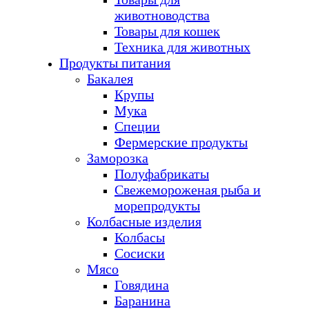
животноводства
Товары для кошек
Техника для животных
Продукты питания
Бакалея
Крупы
Мука
Специи
Фермерские продукты
Заморозка
Полуфабрикаты
Свежемороженая рыба и
морепродукты
Колбасные изделия
Колбасы
Сосиски
Мясо
Говядина
Баранина