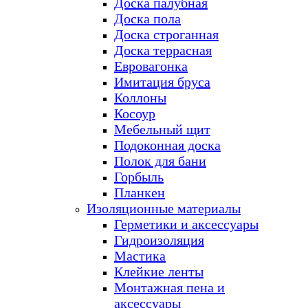
Доска палубная
Доска пола
Доска строганная
Доска террасная
Евровагонка
Имитация бруса
Коллоны
Косоур
Мебельный щит
Подоконная доска
Полок для бани
Горбыль
Планкен
Изоляционные материалы
Герметики и аксессуары
Гидроизоляция
Мастика
Клейкие ленты
Монтажная пена и
аксессуары