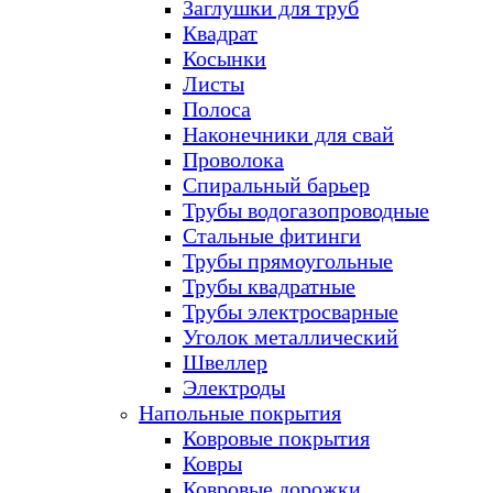
Заглушки для труб
Квадрат
Косынки
Листы
Полоса
Наконечники для свай
Проволока
Спиральный барьер
Трубы водогазопроводные
Стальные фитинги
Трубы прямоугольные
Трубы квадратные
Трубы электросварные
Уголок металлический
Швеллер
Электроды
Напольные покрытия
Ковровые покрытия
Ковры
Ковровые дорожки