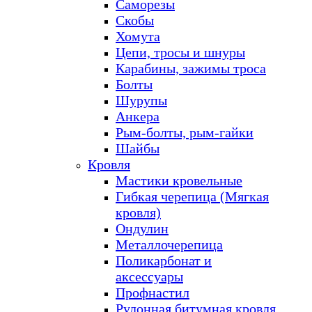
Саморезы
Скобы
Хомута
Цепи, тросы и шнуры
Карабины, зажимы троса
Болты
Шурупы
Анкера
Рым-болты, рым-гайки
Шайбы
Кровля
Мастики кровельные
Гибкая черепица (Мягкая
кровля)
Ондулин
Металлочерепица
Поликарбонат и
аксессуары
Профнастил
Рулонная битумная кровля