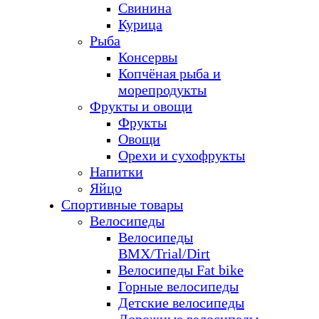
Свинина
Курица
Рыба
Консервы
Копчёная рыба и
морепродукты
Фрукты и овощи
Фрукты
Овощи
Орехи и сухофрукты
Напитки
Яйцо
Спортивные товары
Велосипеды
Велосипеды
BMX/Trial/Dirt
Велосипеды Fat bike
Горные велосипеды
Детские велосипеды