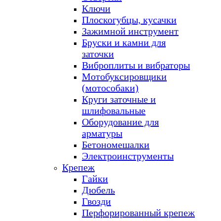
Ключи
Плоскогубцы, кусачки
Зажимной инструмент
Бруски и камни для
заточки
Виброплиты и вибраторы
Мотобуксировщики
(мотособаки)
Круги заточные и
шлифовальные
Оборудование для
арматуры
Бетономешалки
Электроинструменты
Крепеж
Гайки
Дюбель
Гвозди
Перфорированный крепеж