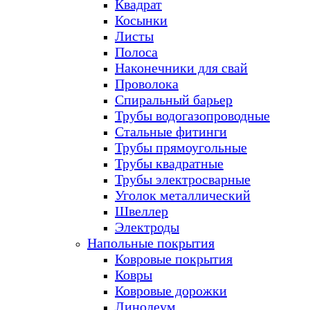
Квадрат
Косынки
Листы
Полоса
Наконечники для свай
Проволока
Спиральный барьер
Трубы водогазопроводные
Стальные фитинги
Трубы прямоугольные
Трубы квадратные
Трубы электросварные
Уголок металлический
Швеллер
Электроды
Напольные покрытия
Ковровые покрытия
Ковры
Ковровые дорожки
Линолеум