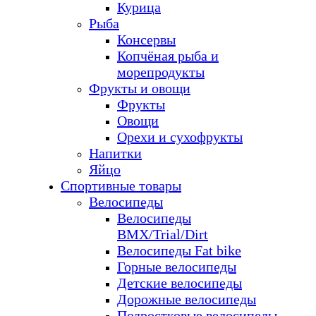
Курица
Рыба
Консервы
Копчёная рыба и
морепродукты
Фрукты и овощи
Фрукты
Овощи
Орехи и сухофрукты
Напитки
Яйцо
Спортивные товары
Велосипеды
Велосипеды
BMX/Trial/Dirt
Велосипеды Fat bike
Горные велосипеды
Детские велосипеды
Дорожные велосипеды
Подростковые велосипеды