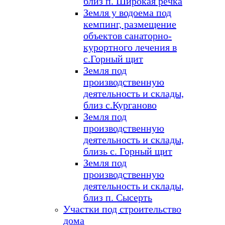
близ п. Широкая речка
Земля у водоема под
кемпинг, размещение
объектов санаторно-
курортного лечения в
с.Горный щит
Земля под
производственную
деятельность и склады,
близ с.Курганово
Земля под
производственную
деятельность и склады,
близь с. Горный щит
Земля под
производственную
деятельность и склады,
близ п. Сысерть
Участки под строительство
дома