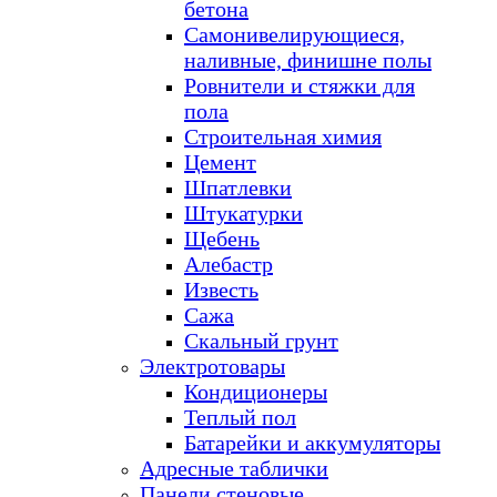
бетона
Самонивелирующиеся,
наливные, финишне полы
Ровнители и стяжки для
пола
Строительная химия
Цемент
Шпатлевки
Штукатурки
Щебень
Алебастр
Известь
Сажа
Скальный грунт
Электротовары
Кондиционеры
Теплый пол
Батарейки и аккумуляторы
Адресные таблички
Панели стеновые