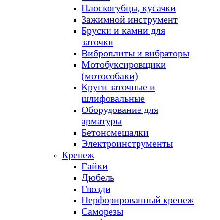
Плоскогубцы, кусачки
Зажимной инструмент
Бруски и камни для
заточки
Виброплиты и вибраторы
Мотобуксировщики
(мотособаки)
Круги заточные и
шлифовальные
Оборудование для
арматуры
Бетономешалки
Электроинструменты
Крепеж
Гайки
Дюбель
Гвозди
Перфорированный крепеж
Саморезы