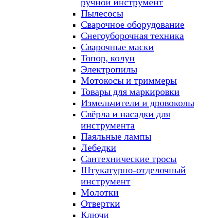
ручной инструмент
Пылесосы
Сварочное оборудование
Снегоуборочная техника
Сварочные маски
Топор, колун
Электропилы
Мотокосы и триммеры
Товары для маркировки
Измельчители и дровоколы
Свёрла и насадки для
инструмента
Паяльные лампы
Лебедки
Сантехнические тросы
Штукатурно-отделочный
инструмент
Молотки
Отвертки
Ключи