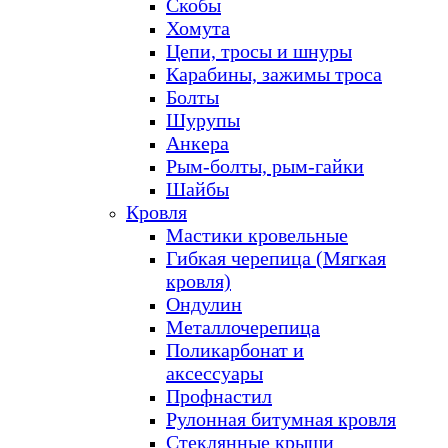
Скобы
Хомута
Цепи, тросы и шнуры
Карабины, зажимы троса
Болты
Шурупы
Анкера
Рым-болты, рым-гайки
Шайбы
Кровля
Мастики кровельные
Гибкая черепица (Мягкая
кровля)
Ондулин
Металлочерепица
Поликарбонат и
аксессуары
Профнастил
Рулонная битумная кровля
Стеклянные крыши