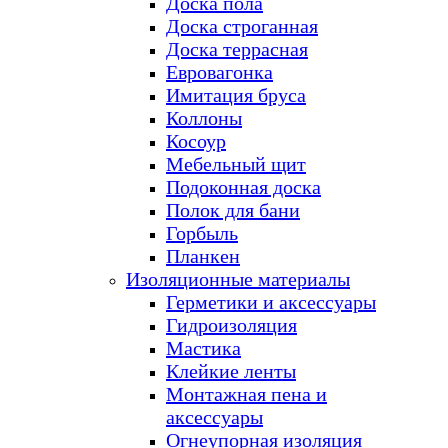
Доска пола
Доска строганная
Доска террасная
Евровагонка
Имитация бруса
Коллоны
Косоур
Мебельный щит
Подоконная доска
Полок для бани
Горбыль
Планкен
Изоляционные материалы
Герметики и аксессуары
Гидроизоляция
Мастика
Клейкие ленты
Монтажная пена и
аксессуары
Огнеупорная изоляция