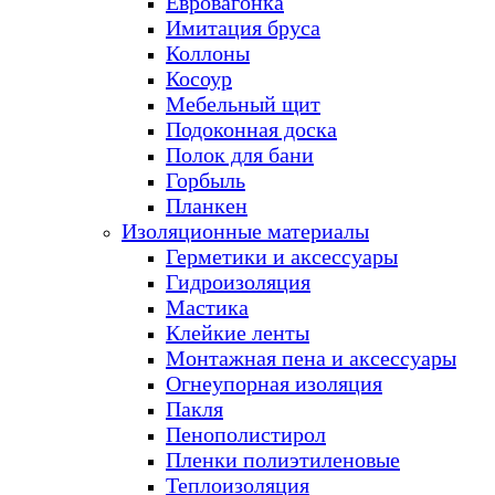
Евровагонка
Имитация бруса
Коллоны
Косоур
Мебельный щит
Подоконная доска
Полок для бани
Горбыль
Планкен
Изоляционные материалы
Герметики и аксессуары
Гидроизоляция
Мастика
Клейкие ленты
Монтажная пена и аксессуары
Огнеупорная изоляция
Пакля
Пенополистирол
Пленки полиэтиленовые
Теплоизоляция