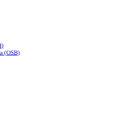
П)
а (OSB)