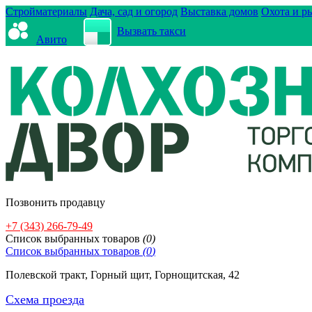
Стройматериалы
Дача, сад и огород
Выставка домов
Охота и р
Вызвать такси
Авито
Позвонить продавцу
+7 (343) 266-79-49
Cписок выбранных товаров
(
0
)
Cписок выбранных товаров
(
0
)
Полевской тракт, Горный щит, Горнощитская, 42
Схема проезда