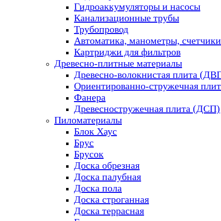
Гидроаккумуляторы и насосы
Канализационные трубы
Трубопровод
Автоматика, манометры, счетчики
Картриджи для фильтров
Древесно-плитные материалы
Древесно-волокнистая плита (ДВ
Ориентированно-стружечная плит
Фанера
Древесностружечная плита (ДСП)
Пиломатериалы
Блок Хаус
Брус
Брусок
Доска обрезная
Доска палубная
Доска пола
Доска строганная
Доска террасная