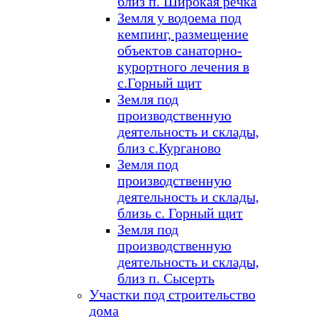
близ п. Широкая речка
Земля у водоема под
кемпинг, размещение
объектов санаторно-
курортного лечения в
с.Горный щит
Земля под
производственную
деятельность и склады,
близ с.Курганово
Земля под
производственную
деятельность и склады,
близь с. Горный щит
Земля под
производственную
деятельность и склады,
близ п. Сысерть
Участки под строительство
дома