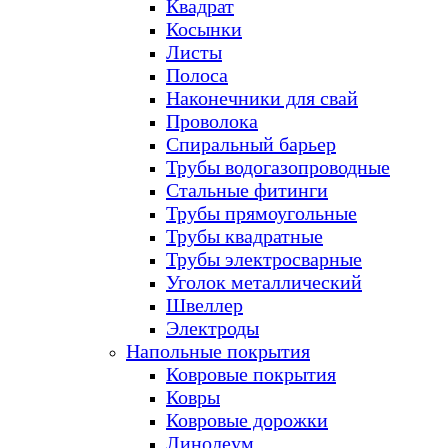
Квадрат
Косынки
Листы
Полоса
Наконечники для свай
Проволока
Спиральный барьер
Трубы водогазопроводные
Стальные фитинги
Трубы прямоугольные
Трубы квадратные
Трубы электросварные
Уголок металлический
Швеллер
Электроды
Напольные покрытия
Ковровые покрытия
Ковры
Ковровые дорожки
Линолеум