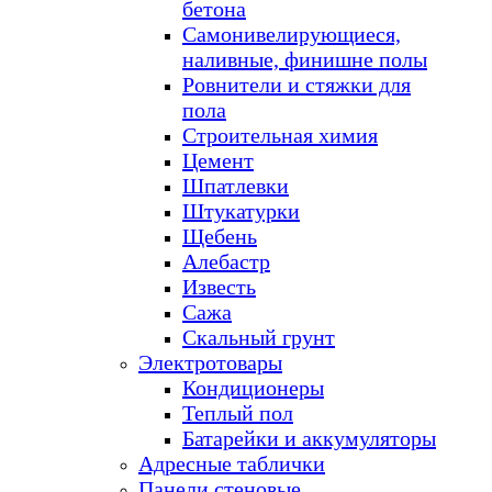
бетона
Самонивелирующиеся,
наливные, финишне полы
Ровнители и стяжки для
пола
Строительная химия
Цемент
Шпатлевки
Штукатурки
Щебень
Алебастр
Известь
Сажа
Скальный грунт
Электротовары
Кондиционеры
Теплый пол
Батарейки и аккумуляторы
Адресные таблички
Панели стеновые