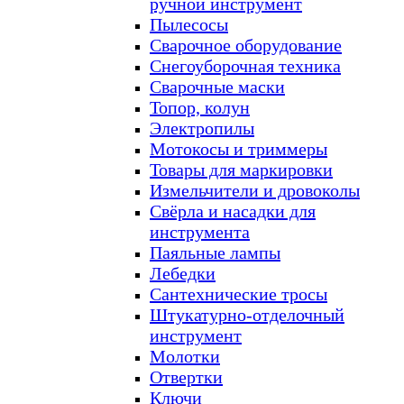
ручной инструмент
Пылесосы
Сварочное оборудование
Снегоуборочная техника
Сварочные маски
Топор, колун
Электропилы
Мотокосы и триммеры
Товары для маркировки
Измельчители и дровоколы
Свёрла и насадки для
инструмента
Паяльные лампы
Лебедки
Сантехнические тросы
Штукатурно-отделочный
инструмент
Молотки
Отвертки
Ключи