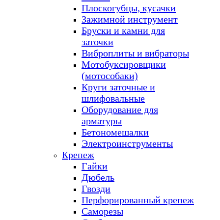
Плоскогубцы, кусачки
Зажимной инструмент
Бруски и камни для
заточки
Виброплиты и вибраторы
Мотобуксировщики
(мотособаки)
Круги заточные и
шлифовальные
Оборудование для
арматуры
Бетономешалки
Электроинструменты
Крепеж
Гайки
Дюбель
Гвозди
Перфорированный крепеж
Саморезы