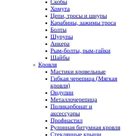
Скобы
Хомута
Цепи, тросы и шнуры
Карабины, зажимы троса
Болты
Шурупы
Анкера
Рым-болты, рым-гайки
Шайбы
Кровля
Мастики кровельные
Гибкая черепица (Мягкая
кровля)
Ондулин
Металлочерепица
Поликарбонат и
аксессуары
Профнастил
Рулонная битумная кровля
Стеклянные крыши