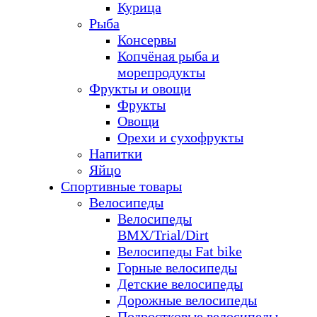
Курица
Рыба
Консервы
Копчёная рыба и
морепродукты
Фрукты и овощи
Фрукты
Овощи
Орехи и сухофрукты
Напитки
Яйцо
Спортивные товары
Велосипеды
Велосипеды
BMX/Trial/Dirt
Велосипеды Fat bike
Горные велосипеды
Детские велосипеды
Дорожные велосипеды
Подростковые велосипеды