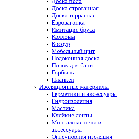
Доска пола
Доска строганная
Доска террасная
Евровагонка
Имитация бруса
Коллоны
Косоур
Мебельный щит
Подоконная доска
Полок для бани
Горбыль
Планкен
Изоляционные материалы
Герметики и аксессуары
Гидроизоляция
Мастика
Клейкие ленты
Монтажная пена и
аксессуары
Огнеупорная изоляция