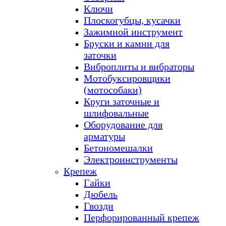
Ключи
Плоскогубцы, кусачки
Зажимной инструмент
Бруски и камни для
заточки
Виброплиты и вибраторы
Мотобуксировщики
(мотособаки)
Круги заточные и
шлифовальные
Оборудование для
арматуры
Бетономешалки
Электроинструменты
Крепеж
Гайки
Дюбель
Гвозди
Перфорированный крепеж