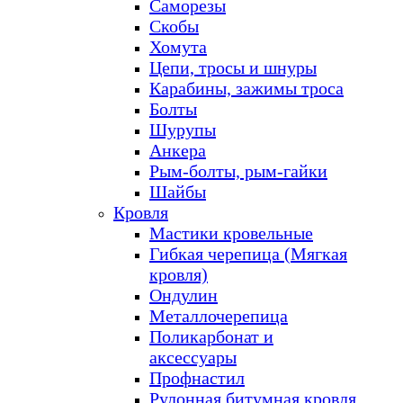
Саморезы
Скобы
Хомута
Цепи, тросы и шнуры
Карабины, зажимы троса
Болты
Шурупы
Анкера
Рым-болты, рым-гайки
Шайбы
Кровля
Мастики кровельные
Гибкая черепица (Мягкая
кровля)
Ондулин
Металлочерепица
Поликарбонат и
аксессуары
Профнастил
Рулонная битумная кровля