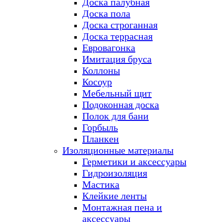
Доска палубная
Доска пола
Доска строганная
Доска террасная
Евровагонка
Имитация бруса
Коллоны
Косоур
Мебельный щит
Подоконная доска
Полок для бани
Горбыль
Планкен
Изоляционные материалы
Герметики и аксессуары
Гидроизоляция
Мастика
Клейкие ленты
Монтажная пена и
аксессуары