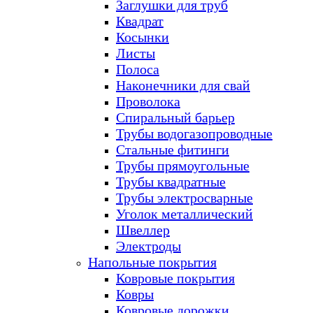
Заглушки для труб
Квадрат
Косынки
Листы
Полоса
Наконечники для свай
Проволока
Спиральный барьер
Трубы водогазопроводные
Стальные фитинги
Трубы прямоугольные
Трубы квадратные
Трубы электросварные
Уголок металлический
Швеллер
Электроды
Напольные покрытия
Ковровые покрытия
Ковры
Ковровые дорожки