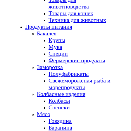
животноводства
Товары для кошек
Техника для животных
Продукты питания
Бакалея
Крупы
Мука
Специи
Фермерские продукты
Заморозка
Полуфабрикаты
Свежемороженая рыба и
морепродукты
Колбасные изделия
Колбасы
Сосиски
Мясо
Говядина
Баранина