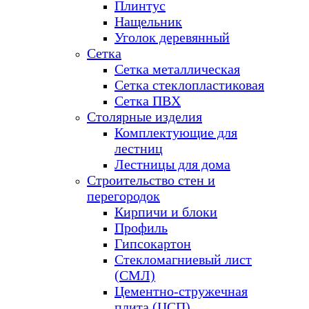
Плинтус
Нащельник
Уголок деревянный
Сетка
Сетка металлическая
Сетка стеклопластиковая
Сетка ПВХ
Столярные изделия
Комплектующие для
лестниц
Лестницы для дома
Строительство стен и
перегородок
Кирпичи и блоки
Профиль
Гипсокартон
Стекломагниевый лист
(СМЛ)
Цементно-стружечная
плита (ЦСП)