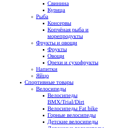
Свинина
Курица
Рыба
Консервы
Копчёная рыба и
морепродукты
Фрукты и овощи
Фрукты
Овощи
Орехи и сухофрукты
Напитки
Яйцо
Спортивные товары
Велосипеды
Велосипеды
BMX/Trial/Dirt
Велосипеды Fat bike
Горные велосипеды
Детские велосипеды