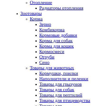
Отопление
Радиаторы отопления
Зоотовары
Корма
Зерно
Комбикорма
Кормовые добавки
Корма для собак
Корма для кошек
Кормосмеси
Отруби
Сено
Товары для животных
Кормушки, поилки
Наполнители и пеленки
Товары для грызунов
Товары для собак
Товары для рептилий
Товары для птицеводства
Товары для