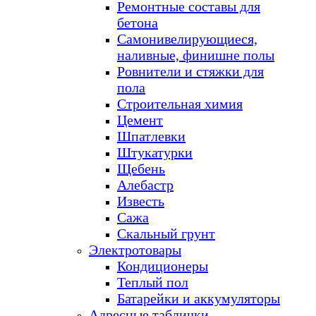
Ремонтные составы для
бетона
Самонивелирующиеся,
наливные, финишне полы
Ровнители и стяжки для
пола
Строительная химия
Цемент
Шпатлевки
Штукатурки
Щебень
Алебастр
Известь
Сажа
Скальный грунт
Электротовары
Кондиционеры
Теплый пол
Батарейки и аккумуляторы
Адресные таблички