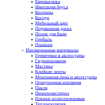
Евровагонка
Имитация бруса
Коллоны
Косоур
Мебельный щит
Подоконная доска
Полок для бани
Горбыль
Планкен
Изоляционные материалы
Герметики и аксессуары
Гидроизоляция
Мастика
Клейкие ленты
Монтажная пена и аксессуары
Огнеупорная изоляция
Пакля
Пенополистирол
Пленки полиэтиленовые
Теплоизоляция