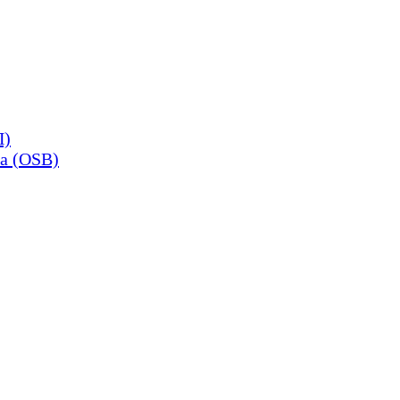
П)
а (OSB)