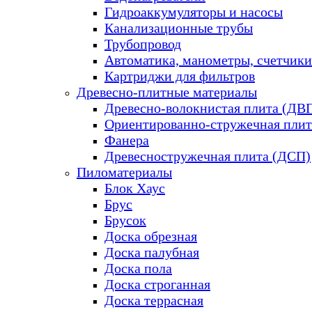
Гидроаккумуляторы и насосы
Канализационные трубы
Трубопровод
Автоматика, манометры, счетчики
Картриджи для фильтров
Древесно-плитные материалы
Древесно-волокнистая плита (ДВ
Ориентированно-стружечная плит
Фанера
Древесностружечная плита (ДСП)
Пиломатериалы
Блок Хаус
Брус
Брусок
Доска обрезная
Доска палубная
Доска пола
Доска строганная
Доска террасная