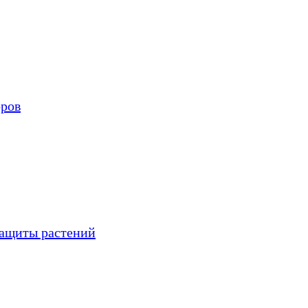
оров
защиты растений