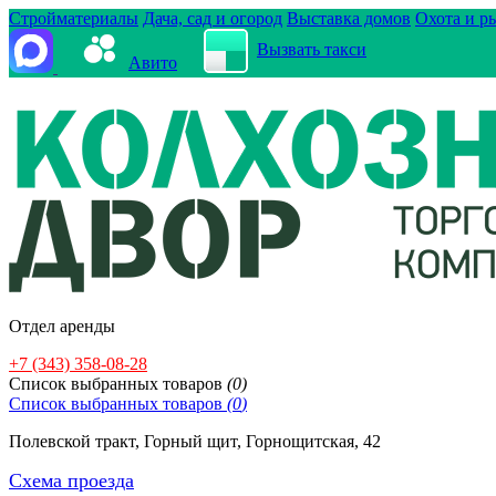
Стройматериалы
Дача, сад и огород
Выставка домов
Охота и р
Вызвать такси
Авито
Отдел аренды
+7 (343) 358-08-28
Cписок выбранных товаров
(
0
)
Cписок выбранных товаров
(
0
)
Полевской тракт, Горный щит, Горнощитская, 42
Схема проезда