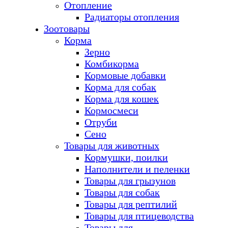
Отопление
Радиаторы отопления
Зоотовары
Корма
Зерно
Комбикорма
Кормовые добавки
Корма для собак
Корма для кошек
Кормосмеси
Отруби
Сено
Товары для животных
Кормушки, поилки
Наполнители и пеленки
Товары для грызунов
Товары для собак
Товары для рептилий
Товары для птицеводства
Товары для