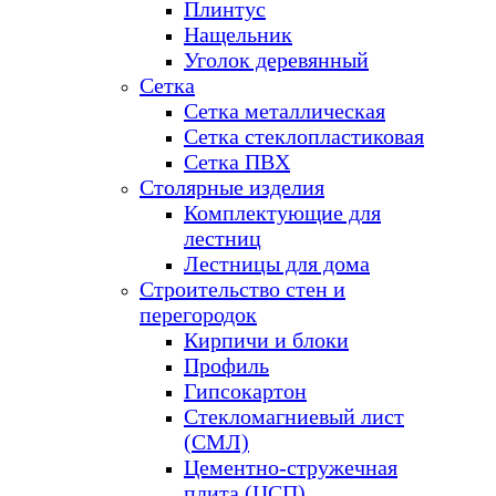
Плинтус
Нащельник
Уголок деревянный
Сетка
Сетка металлическая
Сетка стеклопластиковая
Сетка ПВХ
Столярные изделия
Комплектующие для
лестниц
Лестницы для дома
Строительство стен и
перегородок
Кирпичи и блоки
Профиль
Гипсокартон
Стекломагниевый лист
(СМЛ)
Цементно-стружечная
плита (ЦСП)