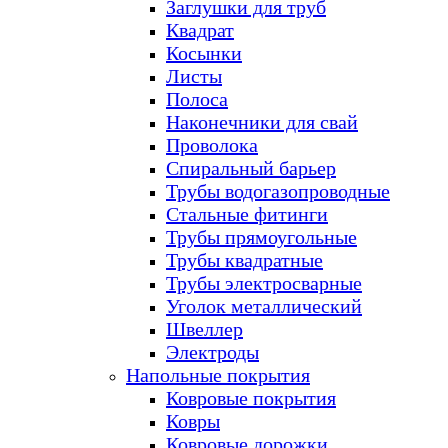
Заглушки для труб
Квадрат
Косынки
Листы
Полоса
Наконечники для свай
Проволока
Спиральный барьер
Трубы водогазопроводные
Стальные фитинги
Трубы прямоугольные
Трубы квадратные
Трубы электросварные
Уголок металлический
Швеллер
Электроды
Напольные покрытия
Ковровые покрытия
Ковры
Ковровые дорожки