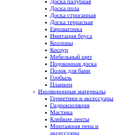
Доска палубная
Доска пола
Доска строганная
Доска террасная
Евровагонка
Имитация бруса
Коллоны
Косоур
Мебельный щит
Подоконная доска
Полок для бани
Горбыль
Планкен
Изоляционные материалы
Герметики и аксессуары
Гидроизоляция
Мастика
Клейкие ленты
Монтажная пена и
аксессуары