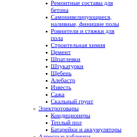
Ремонтные составы для
бетона
Самонивелирующиеся,
наливные, финишне полы
Ровнители и стяжки для
пола
Строительная химия
Цемент
Шпатлевки
Штукатурки
Щебень
Алебастр
Известь
Сажа
Скальный грунт
Электротовары
Кондиционеры
Теплый пол
Батарейки и аккумуляторы
Адресные таблички