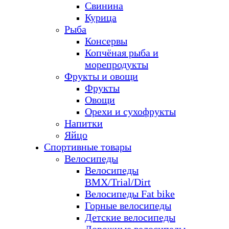
Свинина
Курица
Рыба
Консервы
Копчёная рыба и
морепродукты
Фрукты и овощи
Фрукты
Овощи
Орехи и сухофрукты
Напитки
Яйцо
Спортивные товары
Велосипеды
Велосипеды
BMX/Trial/Dirt
Велосипеды Fat bike
Горные велосипеды
Детские велосипеды