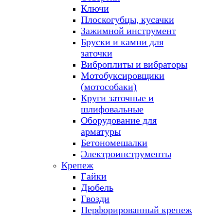
Ключи
Плоскогубцы, кусачки
Зажимной инструмент
Бруски и камни для
заточки
Виброплиты и вибраторы
Мотобуксировщики
(мотособаки)
Круги заточные и
шлифовальные
Оборудование для
арматуры
Бетономешалки
Электроинструменты
Крепеж
Гайки
Дюбель
Гвозди
Перфорированный крепеж