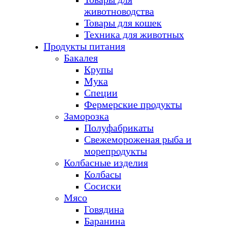
животноводства
Товары для кошек
Техника для животных
Продукты питания
Бакалея
Крупы
Мука
Специи
Фермерские продукты
Заморозка
Полуфабрикаты
Свежемороженая рыба и
морепродукты
Колбасные изделия
Колбасы
Сосиски
Мясо
Говядина
Баранина