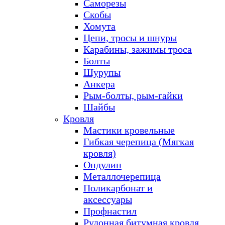
Саморезы
Скобы
Хомута
Цепи, тросы и шнуры
Карабины, зажимы троса
Болты
Шурупы
Анкера
Рым-болты, рым-гайки
Шайбы
Кровля
Мастики кровельные
Гибкая черепица (Мягкая
кровля)
Ондулин
Металлочерепица
Поликарбонат и
аксессуары
Профнастил
Рулонная битумная кровля