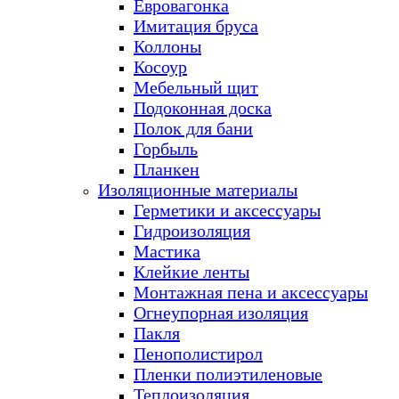
Евровагонка
Имитация бруса
Коллоны
Косоур
Мебельный щит
Подоконная доска
Полок для бани
Горбыль
Планкен
Изоляционные материалы
Герметики и аксессуары
Гидроизоляция
Мастика
Клейкие ленты
Монтажная пена и аксессуары
Огнеупорная изоляция
Пакля
Пенополистирол
Пленки полиэтиленовые
Теплоизоляция