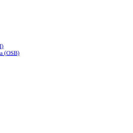
П)
а (OSB)