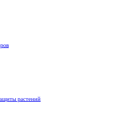
оров
защиты растений