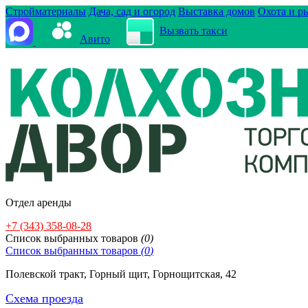
Стройматериалы
Дача, сад и огород
Выставка домов
Охота и р
Вызвать такси
Авито
Отдел аренды
+7 (343) 358-08-28
Cписок выбранных товаров
(
0
)
Cписок выбранных товаров
(
0
)
Полевской тракт, Горный щит, Горнощитская, 42
Схема проезда