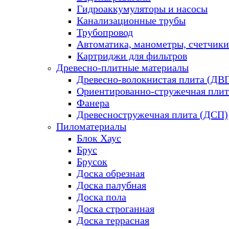
Гидроаккумуляторы и насосы
Канализационные трубы
Трубопровод
Автоматика, манометры, счетчики
Картриджи для фильтров
Древесно-плитные материалы
Древесно-волокнистая плита (ДВ
Ориентированно-стружечная плит
Фанера
Древесностружечная плита (ДСП)
Пиломатериалы
Блок Хаус
Брус
Брусок
Доска обрезная
Доска палубная
Доска пола
Доска строганная
Доска террасная