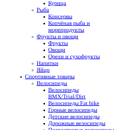
Курица
Рыба
Консервы
Копчёная рыба и
морепродукты
Фрукты и овощи
Фрукты
Овощи
Орехи и сухофрукты
Напитки
Яйцо
Спортивные товары
Велосипеды
Велосипеды
BMX/Trial/Dirt
Велосипеды Fat bike
Горные велосипеды
Детские велосипеды
Дорожные велосипеды
Подростковые велосипеды