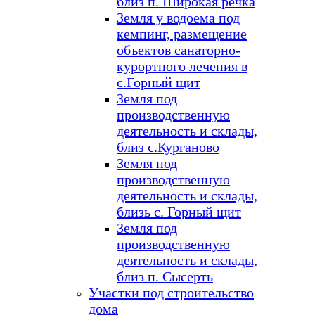
близ п. Широкая речка
Земля у водоема под
кемпинг, размещение
объектов санаторно-
курортного лечения в
с.Горный щит
Земля под
производственную
деятельность и склады,
близ с.Курганово
Земля под
производственную
деятельность и склады,
близь с. Горный щит
Земля под
производственную
деятельность и склады,
близ п. Сысерть
Участки под строительство
дома