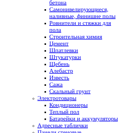
бетона
Самонивелирующиеся,
наливные, финишне полы
Ровнители и стяжки для
пола
Строительная химия
Цемент
Шпатлевки
Штукатурки
Щебень
Алебастр
Известь
Сажа
Скальный грунт
Электротовары
Кондиционеры
Теплый пол
Батарейки и аккумуляторы
Адресные таблички
Панели стеновые