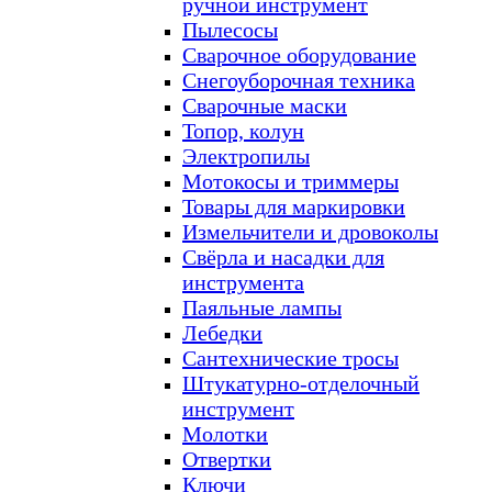
ручной инструмент
Пылесосы
Сварочное оборудование
Снегоуборочная техника
Сварочные маски
Топор, колун
Электропилы
Мотокосы и триммеры
Товары для маркировки
Измельчители и дровоколы
Свёрла и насадки для
инструмента
Паяльные лампы
Лебедки
Сантехнические тросы
Штукатурно-отделочный
инструмент
Молотки
Отвертки
Ключи