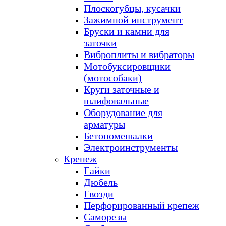
Плоскогубцы, кусачки
Зажимной инструмент
Бруски и камни для
заточки
Виброплиты и вибраторы
Мотобуксировщики
(мотособаки)
Круги заточные и
шлифовальные
Оборудование для
арматуры
Бетономешалки
Электроинструменты
Крепеж
Гайки
Дюбель
Гвозди
Перфорированный крепеж
Саморезы