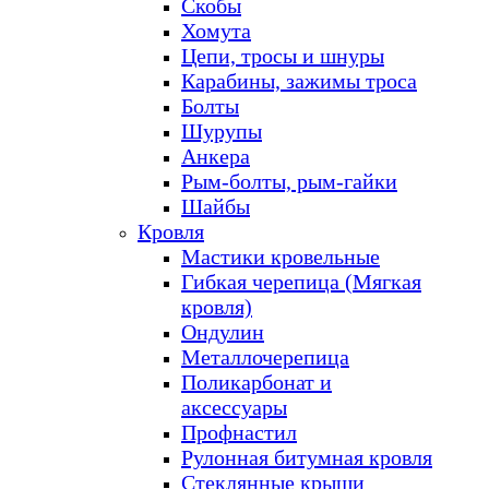
Скобы
Хомута
Цепи, тросы и шнуры
Карабины, зажимы троса
Болты
Шурупы
Анкера
Рым-болты, рым-гайки
Шайбы
Кровля
Мастики кровельные
Гибкая черепица (Мягкая
кровля)
Ондулин
Металлочерепица
Поликарбонат и
аксессуары
Профнастил
Рулонная битумная кровля
Стеклянные крыши