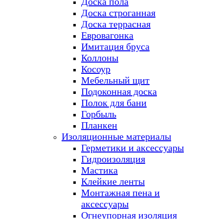
Доска пола
Доска строганная
Доска террасная
Евровагонка
Имитация бруса
Коллоны
Косоур
Мебельный щит
Подоконная доска
Полок для бани
Горбыль
Планкен
Изоляционные материалы
Герметики и аксессуары
Гидроизоляция
Мастика
Клейкие ленты
Монтажная пена и
аксессуары
Огнеупорная изоляция