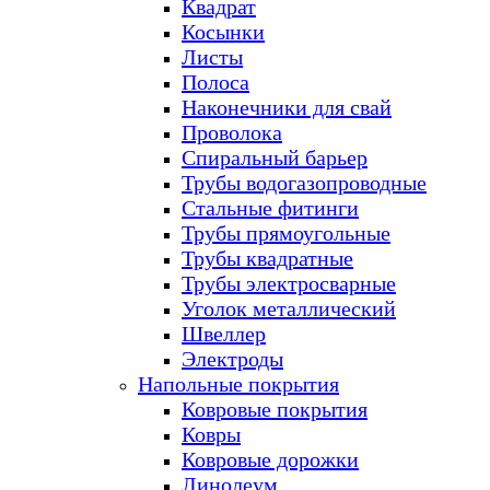
Квадрат
Косынки
Листы
Полоса
Наконечники для свай
Проволока
Спиральный барьер
Трубы водогазопроводные
Стальные фитинги
Трубы прямоугольные
Трубы квадратные
Трубы электросварные
Уголок металлический
Швеллер
Электроды
Напольные покрытия
Ковровые покрытия
Ковры
Ковровые дорожки
Линолеум