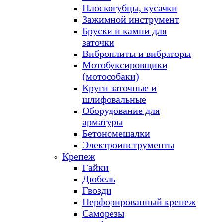
Плоскогубцы, кусачки
Зажимной инструмент
Бруски и камни для
заточки
Виброплиты и вибраторы
Мотобуксировщики
(мотособаки)
Круги заточные и
шлифовальные
Оборудование для
арматуры
Бетономешалки
Электроинструменты
Крепеж
Гайки
Дюбель
Гвозди
Перфорированный крепеж
Саморезы