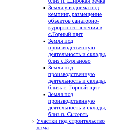
близ п. Широкая речка
Земля у водоема под
кемпинг, размещение
объектов санаторно-
курортного лечения в
с.Горный щит
Земля под
производственную
деятельность и склады,
близ с.Курганово
Земля под
производственную
деятельность и склады,
близь с. Горный щит
Земля под
производственную
деятельность и склады,
близ п. Сысерть
Участки под строительство
дома