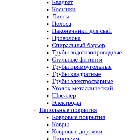
Квадрат
Косынки
Листы
Полоса
Наконечники для свай
Проволока
Спиральный барьер
Трубы водогазопроводные
Стальные фитинги
Трубы прямоугольные
Трубы квадратные
Трубы электросварные
Уголок металлический
Швеллер
Электроды
Напольные покрытия
Ковровые покрытия
Ковры
Ковровые дорожки
Линолеум