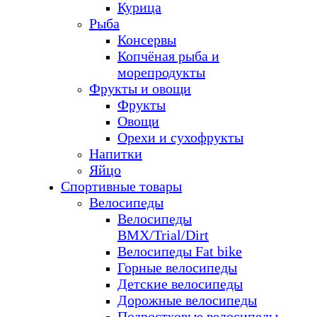
Курица
Рыба
Консервы
Копчёная рыба и
морепродукты
Фрукты и овощи
Фрукты
Овощи
Орехи и сухофрукты
Напитки
Яйцо
Спортивные товары
Велосипеды
Велосипеды
BMX/Trial/Dirt
Велосипеды Fat bike
Горные велосипеды
Детские велосипеды
Дорожные велосипеды
Подростковые велосипеды