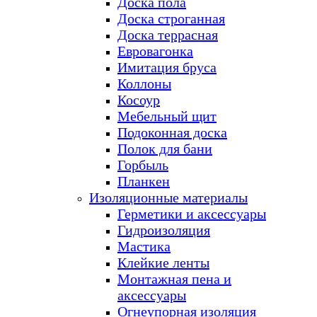
Доска пола
Доска строганная
Доска террасная
Евровагонка
Имитация бруса
Коллоны
Косоур
Мебельный щит
Подоконная доска
Полок для бани
Горбыль
Планкен
Изоляционные материалы
Герметики и аксессуары
Гидроизоляция
Мастика
Клейкие ленты
Монтажная пена и
аксессуары
Огнеупорная изоляция