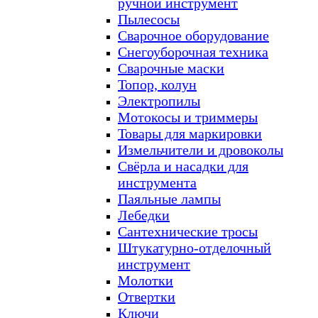
ручной инструмент
Пылесосы
Сварочное оборудование
Снегоуборочная техника
Сварочные маски
Топор, колун
Электропилы
Мотокосы и триммеры
Товары для маркировки
Измельчители и дровоколы
Свёрла и насадки для
инструмента
Паяльные лампы
Лебедки
Сантехнические тросы
Штукатурно-отделочный
инструмент
Молотки
Отвертки
Ключи