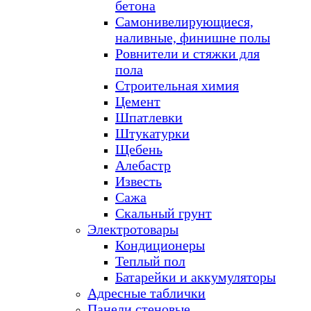
бетона
Самонивелирующиеся,
наливные, финишне полы
Ровнители и стяжки для
пола
Строительная химия
Цемент
Шпатлевки
Штукатурки
Щебень
Алебастр
Известь
Сажа
Скальный грунт
Электротовары
Кондиционеры
Теплый пол
Батарейки и аккумуляторы
Адресные таблички
Панели стеновые