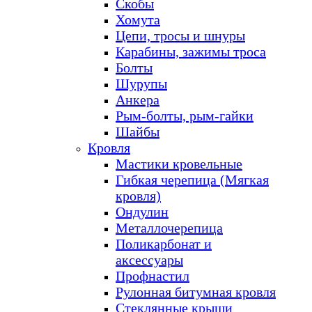
Скобы
Хомута
Цепи, тросы и шнуры
Карабины, зажимы троса
Болты
Шурупы
Анкера
Рым-болты, рым-гайки
Шайбы
Кровля
Мастики кровельные
Гибкая черепица (Мягкая
кровля)
Ондулин
Металлочерепица
Поликарбонат и
аксессуары
Профнастил
Рулонная битумная кровля
Стеклянные крыши