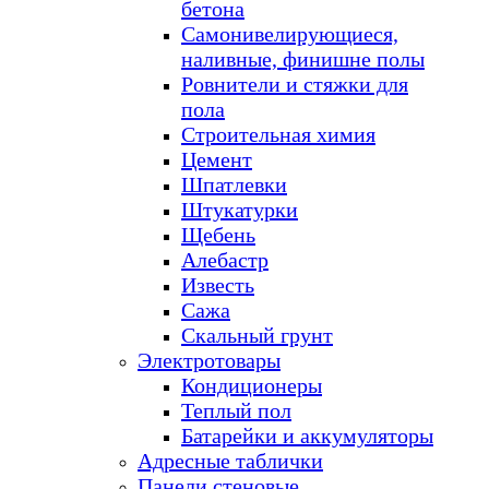
бетона
Самонивелирующиеся,
наливные, финишне полы
Ровнители и стяжки для
пола
Строительная химия
Цемент
Шпатлевки
Штукатурки
Щебень
Алебастр
Известь
Сажа
Скальный грунт
Электротовары
Кондиционеры
Теплый пол
Батарейки и аккумуляторы
Адресные таблички
Панели стеновые