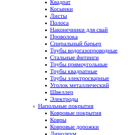
Квадрат
Косынки
Листы
Полоса
Наконечники для свай
Проволока
Спиральный барьер
Трубы водогазопроводные
Стальные фитинги
Трубы прямоугольные
Трубы квадратные
Трубы электросварные
Уголок металлический
Швеллер
Электроды
Напольные покрытия
Ковровые покрытия
Ковры
Ковровые дорожки
Линолеум