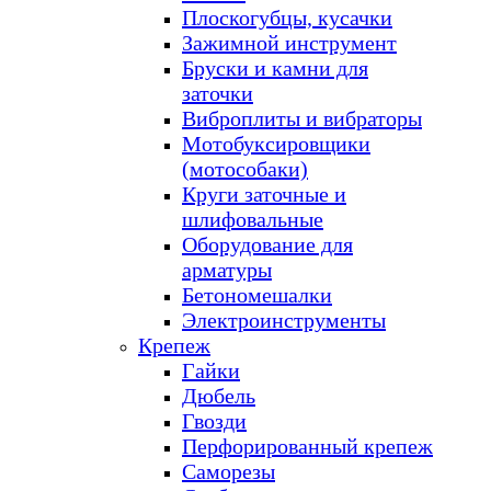
Плоскогубцы, кусачки
Зажимной инструмент
Бруски и камни для
заточки
Виброплиты и вибраторы
Мотобуксировщики
(мотособаки)
Круги заточные и
шлифовальные
Оборудование для
арматуры
Бетономешалки
Электроинструменты
Крепеж
Гайки
Дюбель
Гвозди
Перфорированный крепеж
Саморезы