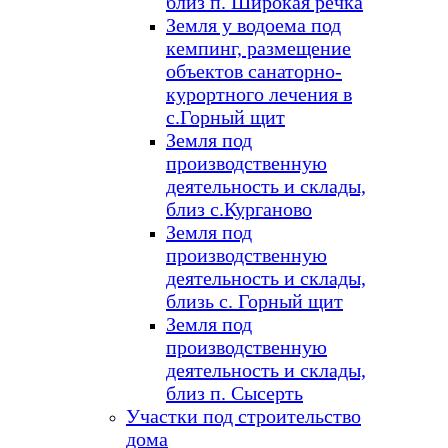
близ п. Широкая речка
Земля у водоема под
кемпинг, размещение
объектов санаторно-
курортного лечения в
с.Горный щит
Земля под
производственную
деятельность и склады,
близ с.Курганово
Земля под
производственную
деятельность и склады,
близь с. Горный щит
Земля под
производственную
деятельность и склады,
близ п. Сысерть
Участки под строительство
дома