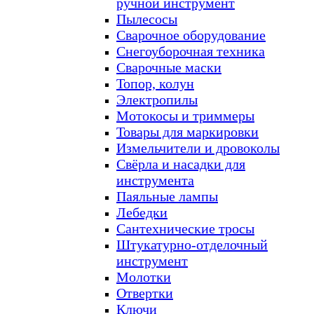
ручной инструмент
Пылесосы
Сварочное оборудование
Снегоуборочная техника
Сварочные маски
Топор, колун
Электропилы
Мотокосы и триммеры
Товары для маркировки
Измельчители и дровоколы
Свёрла и насадки для
инструмента
Паяльные лампы
Лебедки
Сантехнические тросы
Штукатурно-отделочный
инструмент
Молотки
Отвертки
Ключи