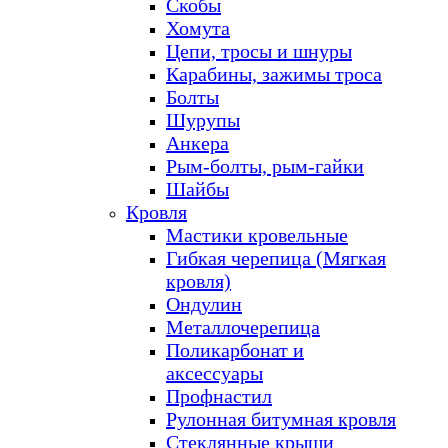
Скобы
Хомута
Цепи, тросы и шнуры
Карабины, зажимы троса
Болты
Шурупы
Анкера
Рым-болты, рым-гайки
Шайбы
Кровля
Мастики кровельные
Гибкая черепица (Мягкая
кровля)
Ондулин
Металлочерепица
Поликарбонат и
аксессуары
Профнастил
Рулонная битумная кровля
Стеклянные крыши