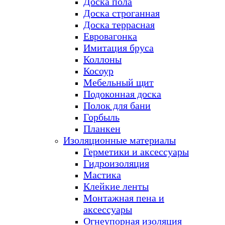
Доска пола
Доска строганная
Доска террасная
Евровагонка
Имитация бруса
Коллоны
Косоур
Мебельный щит
Подоконная доска
Полок для бани
Горбыль
Планкен
Изоляционные материалы
Герметики и аксессуары
Гидроизоляция
Мастика
Клейкие ленты
Монтажная пена и
аксессуары
Огнеупорная изоляция