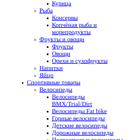
Курица
Рыба
Консервы
Копчёная рыба и
морепродукты
Фрукты и овощи
Фрукты
Овощи
Орехи и сухофрукты
Напитки
Яйцо
Спортивные товары
Велосипеды
Велосипеды
BMX/Trial/Dirt
Велосипеды Fat bike
Горные велосипеды
Детские велосипеды
Дорожные велосипеды
Подростковые велосипеды