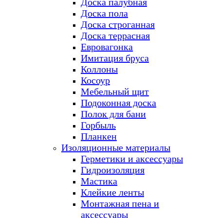
Доска палубная
Доска пола
Доска строганная
Доска террасная
Евровагонка
Имитация бруса
Коллоны
Косоур
Мебельный щит
Подоконная доска
Полок для бани
Горбыль
Планкен
Изоляционные материалы
Герметики и аксессуары
Гидроизоляция
Мастика
Клейкие ленты
Монтажная пена и
аксессуары