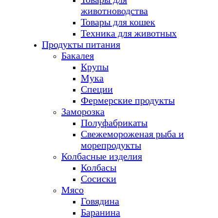
животноводства
Товары для кошек
Техника для животных
Продукты питания
Бакалея
Крупы
Мука
Специи
Фермерские продукты
Заморозка
Полуфабрикаты
Свежемороженая рыба и
морепродукты
Колбасные изделия
Колбасы
Сосиски
Мясо
Говядина
Баранина