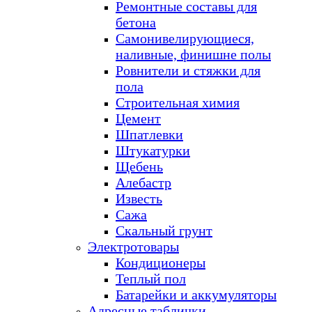
Ремонтные составы для
бетона
Самонивелирующиеся,
наливные, финишне полы
Ровнители и стяжки для
пола
Строительная химия
Цемент
Шпатлевки
Штукатурки
Щебень
Алебастр
Известь
Сажа
Скальный грунт
Электротовары
Кондиционеры
Теплый пол
Батарейки и аккумуляторы
Адресные таблички