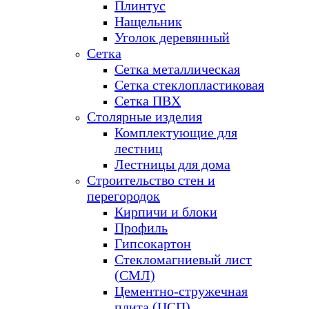
Плинтус
Нащельник
Уголок деревянный
Сетка
Сетка металлическая
Сетка стеклопластиковая
Сетка ПВХ
Столярные изделия
Комплектующие для
лестниц
Лестницы для дома
Строительство стен и
перегородок
Кирпичи и блоки
Профиль
Гипсокартон
Стекломагниевый лист
(СМЛ)
Цементно-стружечная
плита (ЦСП)