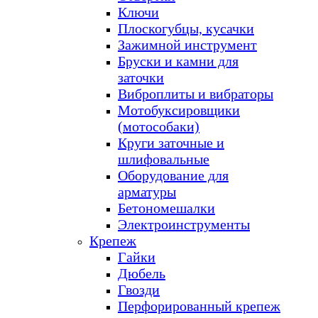
Ключи
Плоскогубцы, кусачки
Зажимной инструмент
Бруски и камни для
заточки
Виброплиты и вибраторы
Мотобуксировщики
(мотособаки)
Круги заточные и
шлифовальные
Оборудование для
арматуры
Бетономешалки
Электроинструменты
Крепеж
Гайки
Дюбель
Гвозди
Перфорированный крепеж