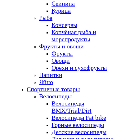
Свинина
Курица
Рыба
Консервы
Копчёная рыба и
морепродукты
Фрукты и овощи
Фрукты
Овощи
Орехи и сухофрукты
Напитки
Яйцо
Спортивные товары
Велосипеды
Велосипеды
BMX/Trial/Dirt
Велосипеды Fat bike
Горные велосипеды
Детские велосипеды