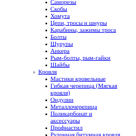
Саморезы
Скобы
Хомута
Цепи, тросы и шнуры
Карабины, зажимы троса
Болты
Шурупы
Анкера
Рым-болты, рым-гайки
Шайбы
Кровля
Мастики кровельные
Гибкая черепица (Мягкая
кровля)
Ондулин
Металлочерепица
Поликарбонат и
аксессуары
Профнастил
Рулонная битумная кровля