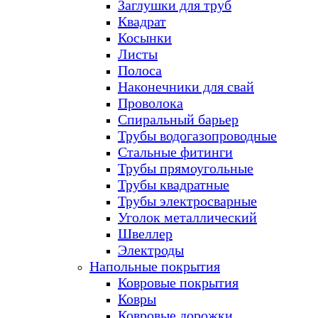
Заглушки для труб
Квадрат
Косынки
Листы
Полоса
Наконечники для свай
Проволока
Спиральный барьер
Трубы водогазопроводные
Стальные фитинги
Трубы прямоугольные
Трубы квадратные
Трубы электросварные
Уголок металлический
Швеллер
Электроды
Напольные покрытия
Ковровые покрытия
Ковры
Ковровые дорожки