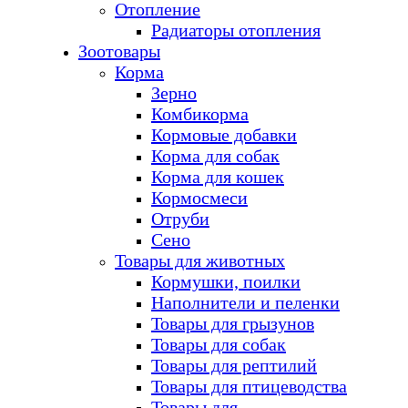
Отопление
Радиаторы отопления
Зоотовары
Корма
Зерно
Комбикорма
Кормовые добавки
Корма для собак
Корма для кошек
Кормосмеси
Отруби
Сено
Товары для животных
Кормушки, поилки
Наполнители и пеленки
Товары для грызунов
Товары для собак
Товары для рептилий
Товары для птицеводства
Товары для