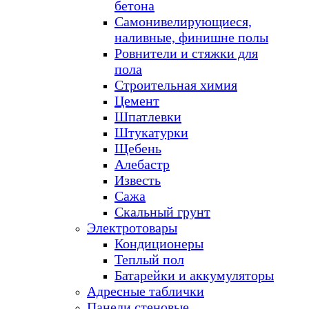
бетона
Самонивелирующиеся,
наливные, финишне полы
Ровнители и стяжки для
пола
Строительная химия
Цемент
Шпатлевки
Штукатурки
Щебень
Алебастр
Известь
Сажа
Скальный грунт
Электротовары
Кондиционеры
Теплый пол
Батарейки и аккумуляторы
Адресные таблички
Панели стеновые