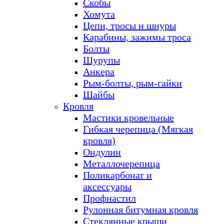
Скобы
Хомута
Цепи, тросы и шнуры
Карабины, зажимы троса
Болты
Шурупы
Анкера
Рым-болты, рым-гайки
Шайбы
Кровля
Мастики кровельные
Гибкая черепица (Мягкая
кровля)
Ондулин
Металлочерепица
Поликарбонат и
аксессуары
Профнастил
Рулонная битумная кровля
Стеклянные крыши