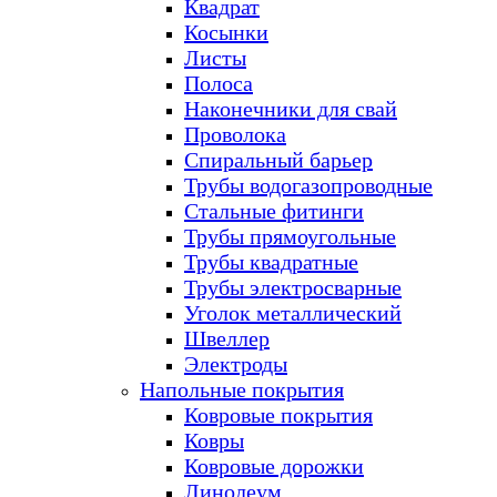
Квадрат
Косынки
Листы
Полоса
Наконечники для свай
Проволока
Спиральный барьер
Трубы водогазопроводные
Стальные фитинги
Трубы прямоугольные
Трубы квадратные
Трубы электросварные
Уголок металлический
Швеллер
Электроды
Напольные покрытия
Ковровые покрытия
Ковры
Ковровые дорожки
Линолеум