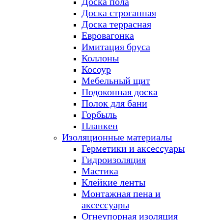
Доска пола
Доска строганная
Доска террасная
Евровагонка
Имитация бруса
Коллоны
Косоур
Мебельный щит
Подоконная доска
Полок для бани
Горбыль
Планкен
Изоляционные материалы
Герметики и аксессуары
Гидроизоляция
Мастика
Клейкие ленты
Монтажная пена и
аксессуары
Огнеупорная изоляция