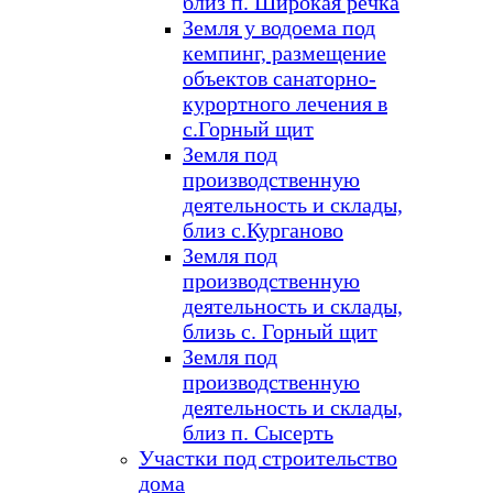
близ п. Широкая речка
Земля у водоема под
кемпинг, размещение
объектов санаторно-
курортного лечения в
с.Горный щит
Земля под
производственную
деятельность и склады,
близ с.Курганово
Земля под
производственную
деятельность и склады,
близь с. Горный щит
Земля под
производственную
деятельность и склады,
близ п. Сысерть
Участки под строительство
дома