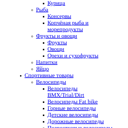
Курица
Рыба
Консервы
Копчёная рыба и
морепродукты
Фрукты и овощи
Фрукты
Овощи
Орехи и сухофрукты
Напитки
Яйцо
Спортивные товары
Велосипеды
Велосипеды
BMX/Trial/Dirt
Велосипеды Fat bike
Горные велосипеды
Детские велосипеды
Дорожные велосипеды
Подростковые велосипеды