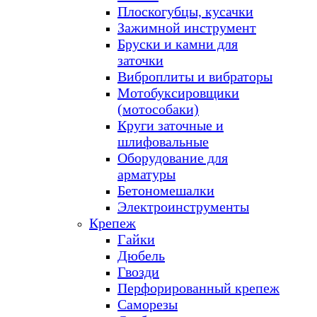
Плоскогубцы, кусачки
Зажимной инструмент
Бруски и камни для
заточки
Виброплиты и вибраторы
Мотобуксировщики
(мотособаки)
Круги заточные и
шлифовальные
Оборудование для
арматуры
Бетономешалки
Электроинструменты
Крепеж
Гайки
Дюбель
Гвозди
Перфорированный крепеж
Саморезы