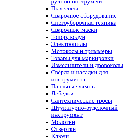
ручной инструмент
Пылесосы
Сварочное оборудование
Снегоуборочная техника
Сварочные маски
Топор, колун
Электропилы
Мотокосы и триммеры
Товары для маркировки
Измельчители и дровоколы
Свёрла и насадки для
инструмента
Паяльные лампы
Лебедки
Сантехнические тросы
Штукатурно-отделочный
инструмент
Молотки
Отвертки
Ключи