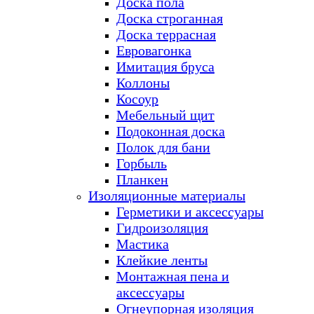
Доска пола
Доска строганная
Доска террасная
Евровагонка
Имитация бруса
Коллоны
Косоур
Мебельный щит
Подоконная доска
Полок для бани
Горбыль
Планкен
Изоляционные материалы
Герметики и аксессуары
Гидроизоляция
Мастика
Клейкие ленты
Монтажная пена и
аксессуары
Огнеупорная изоляция