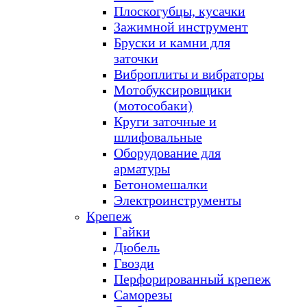
Плоскогубцы, кусачки
Зажимной инструмент
Бруски и камни для
заточки
Виброплиты и вибраторы
Мотобуксировщики
(мотособаки)
Круги заточные и
шлифовальные
Оборудование для
арматуры
Бетономешалки
Электроинструменты
Крепеж
Гайки
Дюбель
Гвозди
Перфорированный крепеж
Саморезы