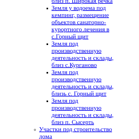
близ п. Широкая речка
Земля у водоема под
кемпинг, размещение
объектов санаторно-
курортного лечения в
с.Горный щит
Земля под
производственную
деятельность и склады,
близ с.Курганово
Земля под
производственную
деятельность и склады,
близь с. Горный щит
Земля под
производственную
деятельность и склады,
близ п. Сысерть
Участки под строительство
дома