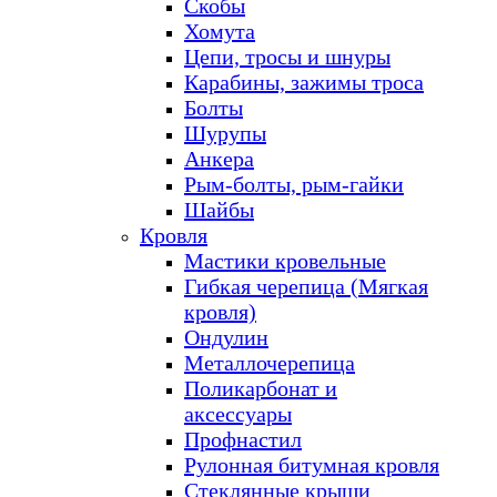
Скобы
Хомута
Цепи, тросы и шнуры
Карабины, зажимы троса
Болты
Шурупы
Анкера
Рым-болты, рым-гайки
Шайбы
Кровля
Мастики кровельные
Гибкая черепица (Мягкая
кровля)
Ондулин
Металлочерепица
Поликарбонат и
аксессуары
Профнастил
Рулонная битумная кровля
Стеклянные крыши