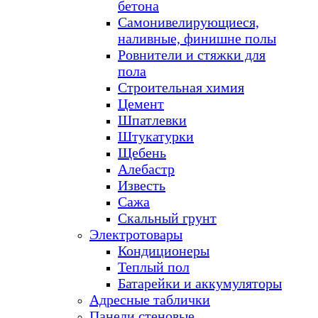
бетона
Самонивелирующиеся,
наливные, финишне полы
Ровнители и стяжки для
пола
Строительная химия
Цемент
Шпатлевки
Штукатурки
Щебень
Алебастр
Известь
Сажа
Скальный грунт
Электротовары
Кондиционеры
Теплый пол
Батарейки и аккумуляторы
Адресные таблички
Панели стеновые