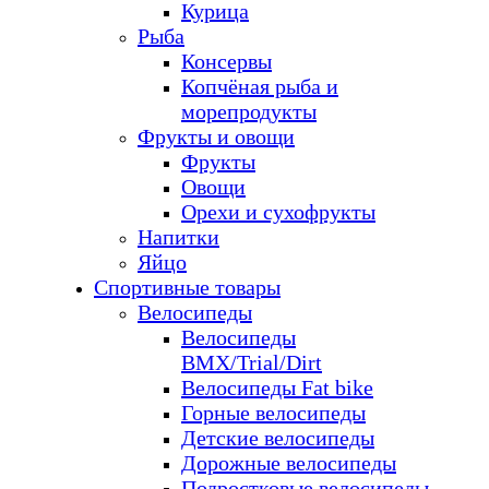
Курица
Рыба
Консервы
Копчёная рыба и
морепродукты
Фрукты и овощи
Фрукты
Овощи
Орехи и сухофрукты
Напитки
Яйцо
Спортивные товары
Велосипеды
Велосипеды
BMX/Trial/Dirt
Велосипеды Fat bike
Горные велосипеды
Детские велосипеды
Дорожные велосипеды
Подростковые велосипеды