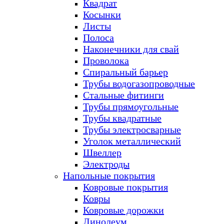
Квадрат
Косынки
Листы
Полоса
Наконечники для свай
Проволока
Спиральный барьер
Трубы водогазопроводные
Стальные фитинги
Трубы прямоугольные
Трубы квадратные
Трубы электросварные
Уголок металлический
Швеллер
Электроды
Напольные покрытия
Ковровые покрытия
Ковры
Ковровые дорожки
Линолеум