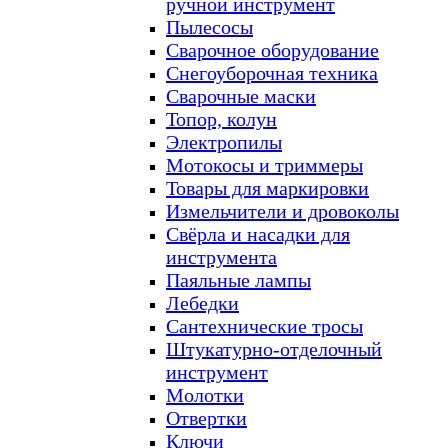
ручной инструмент
Пылесосы
Сварочное оборудование
Снегоуборочная техника
Сварочные маски
Топор, колун
Электропилы
Мотокосы и триммеры
Товары для маркировки
Измельчители и дровоколы
Свёрла и насадки для
инструмента
Паяльные лампы
Лебедки
Сантехнические тросы
Штукатурно-отделочный
инструмент
Молотки
Отвертки
Ключи