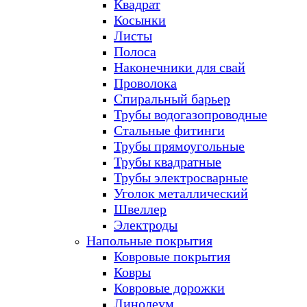
Квадрат
Косынки
Листы
Полоса
Наконечники для свай
Проволока
Спиральный барьер
Трубы водогазопроводные
Стальные фитинги
Трубы прямоугольные
Трубы квадратные
Трубы электросварные
Уголок металлический
Швеллер
Электроды
Напольные покрытия
Ковровые покрытия
Ковры
Ковровые дорожки
Линолеум