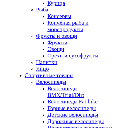
Курица
Рыба
Консервы
Копчёная рыба и
морепродукты
Фрукты и овощи
Фрукты
Овощи
Орехи и сухофрукты
Напитки
Яйцо
Спортивные товары
Велосипеды
Велосипеды
BMX/Trial/Dirt
Велосипеды Fat bike
Горные велосипеды
Детские велосипеды
Дорожные велосипеды
Подростковые велосипеды