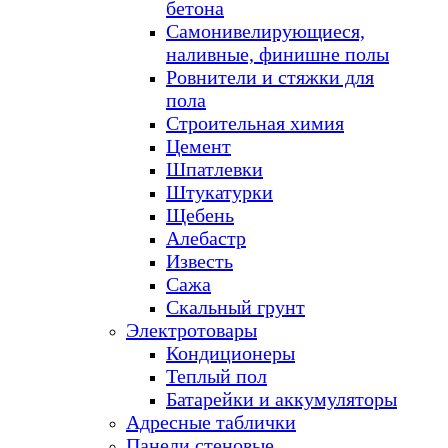
бетона
Самонивелирующиеся,
наливные, финишне полы
Ровнители и стяжки для
пола
Строительная химия
Цемент
Шпатлевки
Штукатурки
Щебень
Алебастр
Известь
Сажа
Скальный грунт
Электротовары
Кондиционеры
Теплый пол
Батарейки и аккумуляторы
Адресные таблички
Панели стеновые