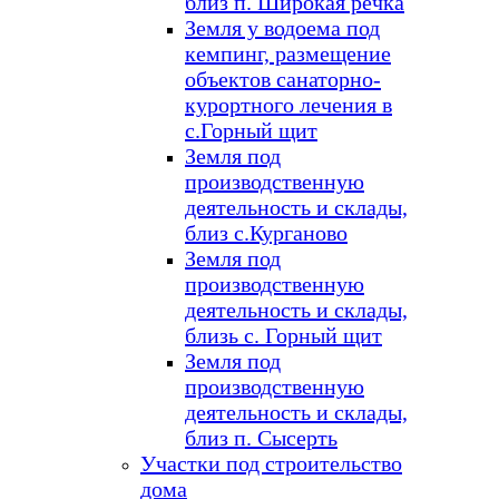
близ п. Широкая речка
Земля у водоема под
кемпинг, размещение
объектов санаторно-
курортного лечения в
с.Горный щит
Земля под
производственную
деятельность и склады,
близ с.Курганово
Земля под
производственную
деятельность и склады,
близь с. Горный щит
Земля под
производственную
деятельность и склады,
близ п. Сысерть
Участки под строительство
дома