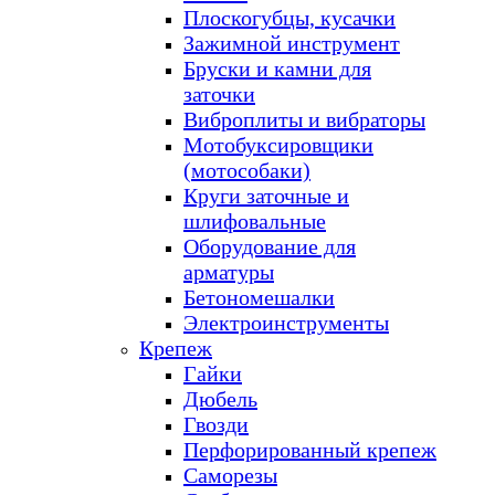
Плоскогубцы, кусачки
Зажимной инструмент
Бруски и камни для
заточки
Виброплиты и вибраторы
Мотобуксировщики
(мотособаки)
Круги заточные и
шлифовальные
Оборудование для
арматуры
Бетономешалки
Электроинструменты
Крепеж
Гайки
Дюбель
Гвозди
Перфорированный крепеж
Саморезы