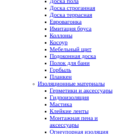
Доска пола
Доска строганная
Доска террасная
Евровагонка
Имитация бруса
Коллоны
Косоур
Мебельный щит
Подоконная доска
Полок для бани
Горбыль
Планкен
Изоляционные материалы
Герметики и аксессуары
Гидроизоляция
Мастика
Клейкие ленты
Монтажная пена и
аксессуары
Огнеупорная изоляция