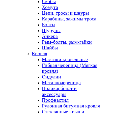
Скобы
Хомута
Цепи, тросы и шнуры
Карабины, зажимы троса
Болты
Шурупы
Анкера
Рым-болты, рым-гайки
Шайбы
Кровля
Мастики кровельные
Гибкая черепица (Мягкая
кровля)
Ондулин
Металлочерепица
Поликарбонат и
аксессуары
Профнастил
Рулонная битумная кровля
Стеклянные крыши