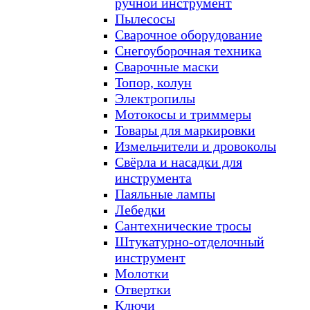
ручной инструмент
Пылесосы
Сварочное оборудование
Снегоуборочная техника
Сварочные маски
Топор, колун
Электропилы
Мотокосы и триммеры
Товары для маркировки
Измельчители и дровоколы
Свёрла и насадки для
инструмента
Паяльные лампы
Лебедки
Сантехнические тросы
Штукатурно-отделочный
инструмент
Молотки
Отвертки
Ключи