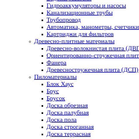
Гидроаккумуляторы и насосы
Канализационные трубы
Трубопровод
Автоматика, манометры, счетчики
Картриджи для фильтров
Древесно-плитные материалы
Древесно-волокнистая плита (ДВ
Ориентированно-стружечная плит
Фанера
Древесностружечная плита (ДСП)
Пиломатериалы
Блок Хаус
Брус
Брусок
Доска обрезная
Доска палубная
Доска пола
Доска строганная
Доска террасная