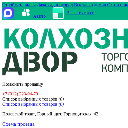
Стройматериалы
Дача, сад и огород
Выставка домов
Охота и р
Вызвать такси
Авито
Позвонить продавцу
+7 (912) 223-94-79
Cписок выбранных товаров
(
0
)
Cписок выбранных товаров
(
0
)
Полевской тракт, Горный щит, Горнощитская, 42
Схема проезда