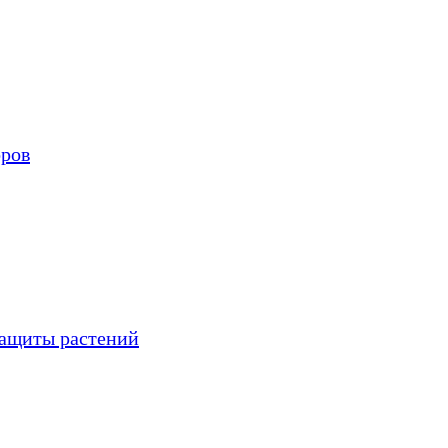
оров
защиты растений