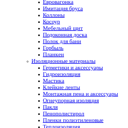
Евровагонка
Имитация бруса
Коллоны
Косоур
Мебельный щит
Подоконная доска
Полок для бани
Горбыль
Планкен
Изоляционные материалы
Герметики и аксессуары
Гидроизоляция
Мастика
Клейкие ленты
Монтажная пена и аксессуары
Огнеупорная изоляция
Пакля
Пенополистирол
Пленки полиэтиленовые
Теплоизоляция