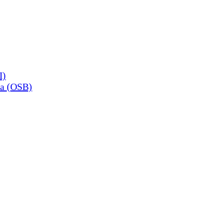
П)
а (OSB)