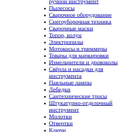
ручной инструмент
Пылесосы
Сварочное оборудование
Снегоуборочная техника
Сварочные маски
Топор, колун
Электропилы
Мотокосы и триммеры
Товары для маркировки
Измельчители и дровоколы
Свёрла и насадки для
инструмента
Паяльные лампы
Лебедки
Сантехнические тросы
Штукатурно-отделочный
инструмент
Молотки
Отвертки
Ключи