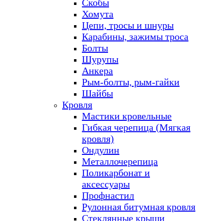
Скобы
Хомута
Цепи, тросы и шнуры
Карабины, зажимы троса
Болты
Шурупы
Анкера
Рым-болты, рым-гайки
Шайбы
Кровля
Мастики кровельные
Гибкая черепица (Мягкая
кровля)
Ондулин
Металлочерепица
Поликарбонат и
аксессуары
Профнастил
Рулонная битумная кровля
Стеклянные крыши