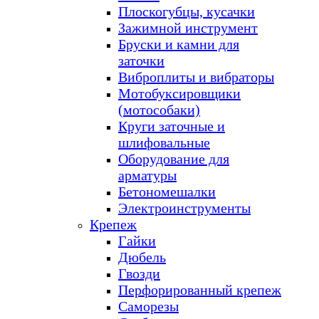
Плоскогубцы, кусачки
Зажимной инструмент
Бруски и камни для
заточки
Виброплиты и вибраторы
Мотобуксировщики
(мотособаки)
Круги заточные и
шлифовальные
Оборудование для
арматуры
Бетономешалки
Электроинструменты
Крепеж
Гайки
Дюбель
Гвозди
Перфорированный крепеж
Саморезы