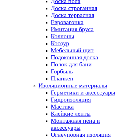
Доска пола
Доска строганная
Доска террасная
Евровагонка
Имитация бруса
Коллоны
Косоур
Мебельный щит
Подоконная доска
Полок для бани
Горбыль
Планкен
Изоляционные материалы
Герметики и аксессуары
Гидроизоляция
Мастика
Клейкие ленты
Монтажная пена и
аксессуары
Огнеупорная изоляция