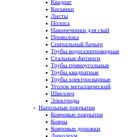
Квадрат
Косынки
Листы
Полоса
Наконечники для свай
Проволока
Спиральный барьер
Трубы водогазопроводные
Стальные фитинги
Трубы прямоугольные
Трубы квадратные
Трубы электросварные
Уголок металлический
Швеллер
Электроды
Напольные покрытия
Ковровые покрытия
Ковры
Ковровые дорожки
Линолеум