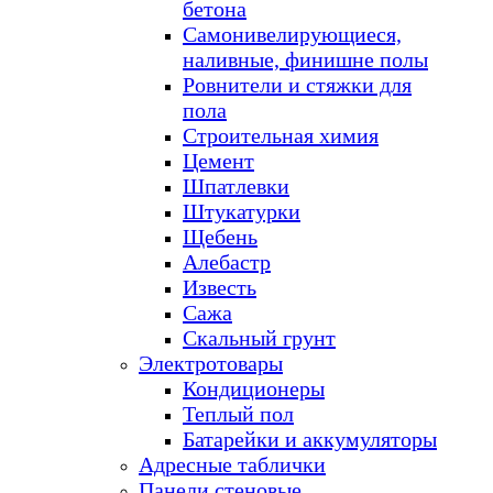
бетона
Самонивелирующиеся,
наливные, финишне полы
Ровнители и стяжки для
пола
Строительная химия
Цемент
Шпатлевки
Штукатурки
Щебень
Алебастр
Известь
Сажа
Скальный грунт
Электротовары
Кондиционеры
Теплый пол
Батарейки и аккумуляторы
Адресные таблички
Панели стеновые