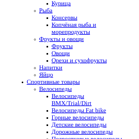
Курица
Рыба
Консервы
Копчёная рыба и
морепродукты
Фрукты и овощи
Фрукты
Овощи
Орехи и сухофрукты
Напитки
Яйцо
Спортивные товары
Велосипеды
Велосипеды
BMX/Trial/Dirt
Велосипеды Fat bike
Горные велосипеды
Детские велосипеды
Дорожные велосипеды
Подростковые велосипеды