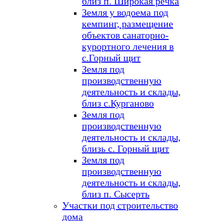
близ п. Широкая речка
Земля у водоема под
кемпинг, размещение
объектов санаторно-
курортного лечения в
с.Горный щит
Земля под
производственную
деятельность и склады,
близ с.Курганово
Земля под
производственную
деятельность и склады,
близь с. Горный щит
Земля под
производственную
деятельность и склады,
близ п. Сысерть
Участки под строительство
дома