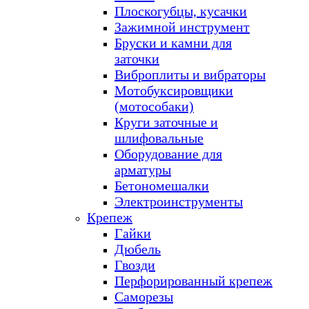
Плоскогубцы, кусачки
Зажимной инструмент
Бруски и камни для
заточки
Виброплиты и вибраторы
Мотобуксировщики
(мотособаки)
Круги заточные и
шлифовальные
Оборудование для
арматуры
Бетономешалки
Электроинструменты
Крепеж
Гайки
Дюбель
Гвозди
Перфорированный крепеж
Саморезы