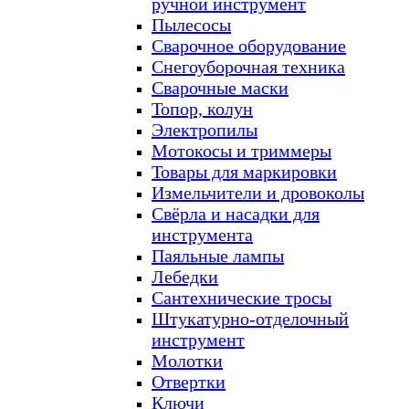
ручной инструмент
Пылесосы
Сварочное оборудование
Снегоуборочная техника
Сварочные маски
Топор, колун
Электропилы
Мотокосы и триммеры
Товары для маркировки
Измельчители и дровоколы
Свёрла и насадки для
инструмента
Паяльные лампы
Лебедки
Сантехнические тросы
Штукатурно-отделочный
инструмент
Молотки
Отвертки
Ключи