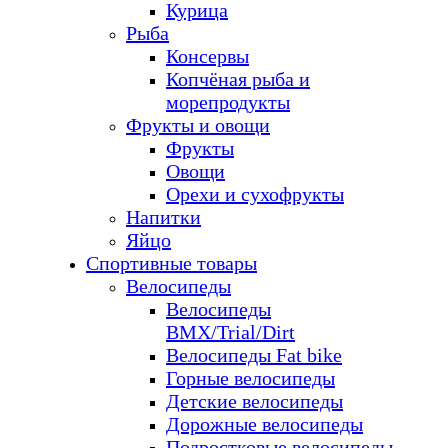
Курица
Рыба
Консервы
Копчёная рыба и
морепродукты
Фрукты и овощи
Фрукты
Овощи
Орехи и сухофрукты
Напитки
Яйцо
Спортивные товары
Велосипеды
Велосипеды
BMX/Trial/Dirt
Велосипеды Fat bike
Горные велосипеды
Детские велосипеды
Дорожные велосипеды
Подростковые велосипеды