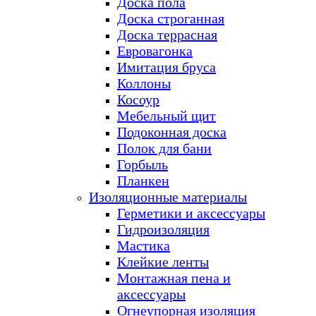
Доска пола
Доска строганная
Доска террасная
Евровагонка
Имитация бруса
Коллоны
Косоур
Мебельный щит
Подоконная доска
Полок для бани
Горбыль
Планкен
Изоляционные материалы
Герметики и аксессуары
Гидроизоляция
Мастика
Клейкие ленты
Монтажная пена и
аксессуары
Огнеупорная изоляция