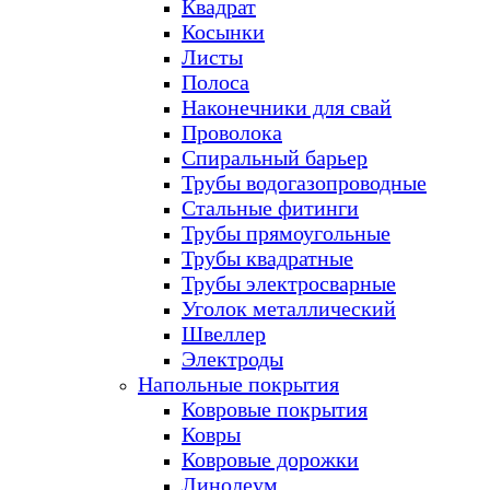
Квадрат
Косынки
Листы
Полоса
Наконечники для свай
Проволока
Спиральный барьер
Трубы водогазопроводные
Стальные фитинги
Трубы прямоугольные
Трубы квадратные
Трубы электросварные
Уголок металлический
Швеллер
Электроды
Напольные покрытия
Ковровые покрытия
Ковры
Ковровые дорожки
Линолеум