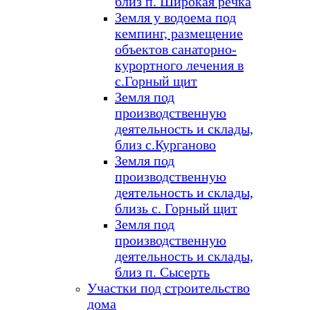
близ п. Широкая речка
Земля у водоема под
кемпинг, размещение
объектов санаторно-
курортного лечения в
с.Горный щит
Земля под
производственную
деятельность и склады,
близ с.Курганово
Земля под
производственную
деятельность и склады,
близь с. Горный щит
Земля под
производственную
деятельность и склады,
близ п. Сысерть
Участки под строительство
дома