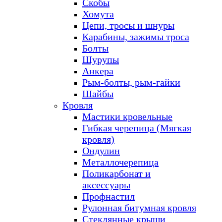
Скобы
Хомута
Цепи, тросы и шнуры
Карабины, зажимы троса
Болты
Шурупы
Анкера
Рым-болты, рым-гайки
Шайбы
Кровля
Мастики кровельные
Гибкая черепица (Мягкая
кровля)
Ондулин
Металлочерепица
Поликарбонат и
аксессуары
Профнастил
Рулонная битумная кровля
Стеклянные крыши