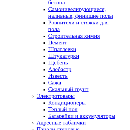
бетона
Самонивелирующиеся,
наливные, финишне полы
Ровнители и стяжки для
пола
Строительная химия
Цемент
Шпатлевки
Штукатурки
Щебень
Алебастр
Известь
Сажа
Скальный грунт
Электротовары
Кондиционеры
Теплый пол
Батарейки и аккумуляторы
Адресные таблички
Панели стеновые