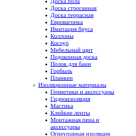
Доска пола
Доска строганная
Доска террасная
Евровагонка
Имитация бруса
Коллоны
Косоур
Мебельный щит
Подоконная доска
Полок для бани
Горбыль
Планкен
Изоляционные материалы
Герметики и аксессуары
Гидроизоляция
Мастика
Клейкие ленты
Монтажная пена и
аксессуары
Огнеупорная изоляция