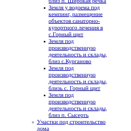
близ п. Широкая речка
Земля у водоема под
кемпинг, размещение
объектов санаторно-
курортного лечения в
с.Горный щит
Земля под
производственную
деятельность и склады,
близ с.Курганово
Земля под
производственную
деятельность и склады,
близь с. Горный щит
Земля под
производственную
деятельность и склады,
близ п. Сысерть
Участки под строительство
дома