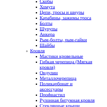
Скобы
Хомута
Цепи, тросы и шнуры
Карабины, зажимы троса
Болты
Шурупы
Анкера
Рым-болты, рым-гайки
Шайбы
Кровля
Мастики кровельные
Гибкая черепица (Мягкая
кровля)
Ондулин
Металлочерепица
Поликарбонат и
аксессуары
Профнастил
Рулонная битумная кровля
Стеклянные крыши