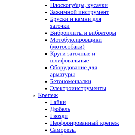
Плоскогубцы, кусачки
Зажимной инструмент
Бруски и камни для
заточки
Виброплиты и вибраторы
Мотобуксировщики
(мотособаки)
Круги заточные и
шлифовальные
Оборудование для
арматуры
Бетономешалки
Электроинструменты
Крепеж
Гайки
Дюбель
Гвозди
Перфорированный крепеж
Саморезы