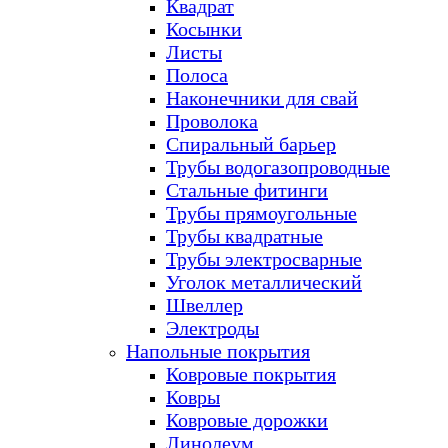
Квадрат
Косынки
Листы
Полоса
Наконечники для свай
Проволока
Спиральный барьер
Трубы водогазопроводные
Стальные фитинги
Трубы прямоугольные
Трубы квадратные
Трубы электросварные
Уголок металлический
Швеллер
Электроды
Напольные покрытия
Ковровые покрытия
Ковры
Ковровые дорожки
Линолеум