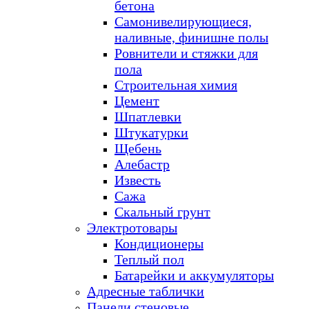
бетона
Самонивелирующиеся,
наливные, финишне полы
Ровнители и стяжки для
пола
Строительная химия
Цемент
Шпатлевки
Штукатурки
Щебень
Алебастр
Известь
Сажа
Скальный грунт
Электротовары
Кондиционеры
Теплый пол
Батарейки и аккумуляторы
Адресные таблички
Панели стеновые