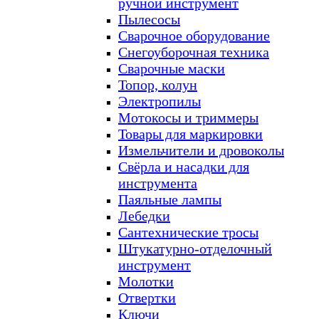
ручной инструмент
Пылесосы
Сварочное оборудование
Снегоуборочная техника
Сварочные маски
Топор, колун
Электропилы
Мотокосы и триммеры
Товары для маркировки
Измельчители и дровоколы
Свёрла и насадки для
инструмента
Паяльные лампы
Лебедки
Сантехнические тросы
Штукатурно-отделочный
инструмент
Молотки
Отвертки
Ключи