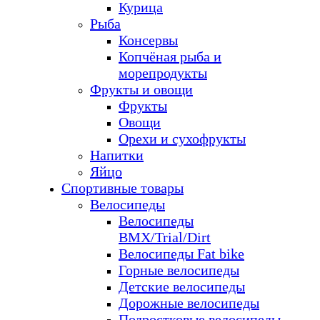
Курица
Рыба
Консервы
Копчёная рыба и
морепродукты
Фрукты и овощи
Фрукты
Овощи
Орехи и сухофрукты
Напитки
Яйцо
Спортивные товары
Велосипеды
Велосипеды
BMX/Trial/Dirt
Велосипеды Fat bike
Горные велосипеды
Детские велосипеды
Дорожные велосипеды
Подростковые велосипеды