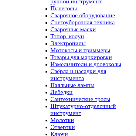
ручной инструмент
Пылесосы
Сварочное оборудование
Снегоуборочная техника
Сварочные маски
Топор, колун
Электропилы
Мотокосы и триммеры
Товары для маркировки
Измельчители и дровоколы
Свёрла и насадки для
инструмента
Паяльные лампы
Лебедки
Сантехнические тросы
Штукатурно-отделочный
инструмент
Молотки
Отвертки
Ключи