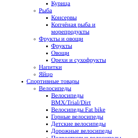
Курица
Рыба
Консервы
Копчёная рыба и
морепродукты
Фрукты и овощи
Фрукты
Овощи
Орехи и сухофрукты
Напитки
Яйцо
Спортивные товары
Велосипеды
Велосипеды
BMX/Trial/Dirt
Велосипеды Fat bike
Горные велосипеды
Детские велосипеды
Дорожные велосипеды
Подростковые велосипеды