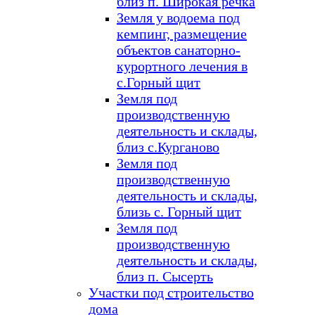
близ п. Широкая речка
Земля у водоема под
кемпинг, размещение
объектов санаторно-
курортного лечения в
с.Горный щит
Земля под
производственную
деятельность и склады,
близ с.Курганово
Земля под
производственную
деятельность и склады,
близь с. Горный щит
Земля под
производственную
деятельность и склады,
близ п. Сысерть
Участки под строительство
дома