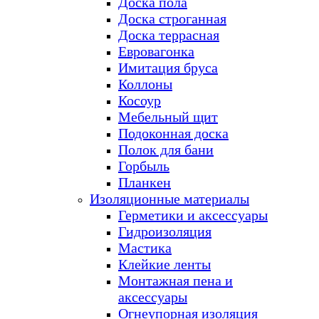
Доска пола
Доска строганная
Доска террасная
Евровагонка
Имитация бруса
Коллоны
Косоур
Мебельный щит
Подоконная доска
Полок для бани
Горбыль
Планкен
Изоляционные материалы
Герметики и аксессуары
Гидроизоляция
Мастика
Клейкие ленты
Монтажная пена и
аксессуары
Огнеупорная изоляция