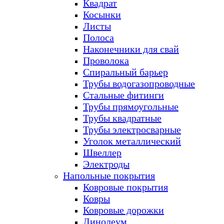
Квадрат
Косынки
Листы
Полоса
Наконечники для свай
Проволока
Спиральный барьер
Трубы водогазопроводные
Стальные фитинги
Трубы прямоугольные
Трубы квадратные
Трубы электросварные
Уголок металлический
Швеллер
Электроды
Напольные покрытия
Ковровые покрытия
Ковры
Ковровые дорожки
Линолеум