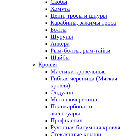
Скобы
Хомута
Цепи, тросы и шнуры
Карабины, зажимы троса
Болты
Шурупы
Анкера
Рым-болты, рым-гайки
Шайбы
Кровля
Мастики кровельные
Гибкая черепица (Мягкая
кровля)
Ондулин
Металлочерепица
Поликарбонат и
аксессуары
Профнастил
Рулонная битумная кровля
Стеклянные крыши