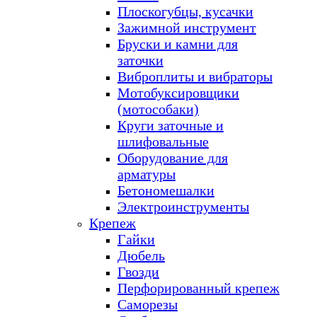
Плоскогубцы, кусачки
Зажимной инструмент
Бруски и камни для
заточки
Виброплиты и вибраторы
Мотобуксировщики
(мотособаки)
Круги заточные и
шлифовальные
Оборудование для
арматуры
Бетономешалки
Электроинструменты
Крепеж
Гайки
Дюбель
Гвозди
Перфорированный крепеж
Саморезы