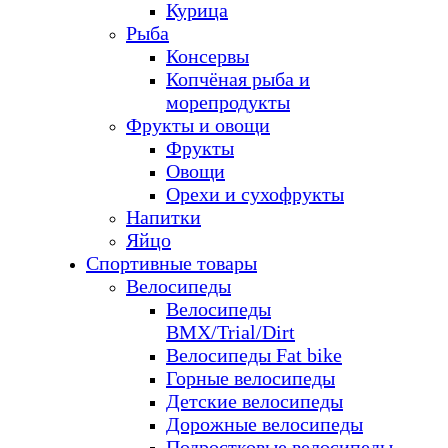
Курица
Рыба
Консервы
Копчёная рыба и
морепродукты
Фрукты и овощи
Фрукты
Овощи
Орехи и сухофрукты
Напитки
Яйцо
Спортивные товары
Велосипеды
Велосипеды
BMX/Trial/Dirt
Велосипеды Fat bike
Горные велосипеды
Детские велосипеды
Дорожные велосипеды
Подростковые велосипеды