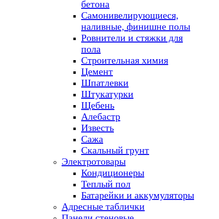
бетона
Самонивелирующиеся,
наливные, финишне полы
Ровнители и стяжки для
пола
Строительная химия
Цемент
Шпатлевки
Штукатурки
Щебень
Алебастр
Известь
Сажа
Скальный грунт
Электротовары
Кондиционеры
Теплый пол
Батарейки и аккумуляторы
Адресные таблички
Панели стеновые