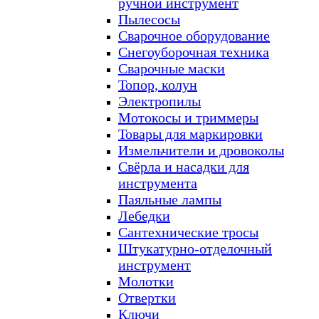
ручной инструмент
Пылесосы
Сварочное оборудование
Снегоуборочная техника
Сварочные маски
Топор, колун
Электропилы
Мотокосы и триммеры
Товары для маркировки
Измельчители и дровоколы
Свёрла и насадки для
инструмента
Паяльные лампы
Лебедки
Сантехнические тросы
Штукатурно-отделочный
инструмент
Молотки
Отвертки
Ключи