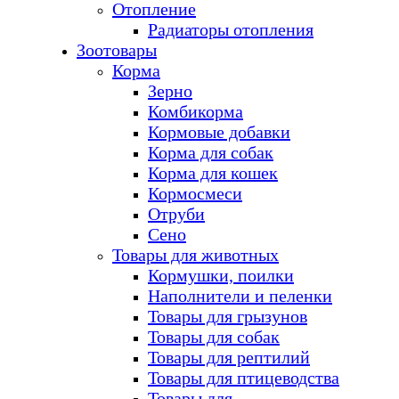
Отопление
Радиаторы отопления
Зоотовары
Корма
Зерно
Комбикорма
Кормовые добавки
Корма для собак
Корма для кошек
Кормосмеси
Отруби
Сено
Товары для животных
Кормушки, поилки
Наполнители и пеленки
Товары для грызунов
Товары для собак
Товары для рептилий
Товары для птицеводства
Товары для