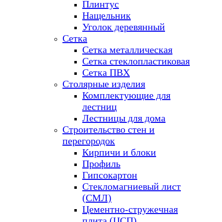
Плинтус
Нащельник
Уголок деревянный
Сетка
Сетка металлическая
Сетка стеклопластиковая
Сетка ПВХ
Столярные изделия
Комплектующие для
лестниц
Лестницы для дома
Строительство стен и
перегородок
Кирпичи и блоки
Профиль
Гипсокартон
Стекломагниевый лист
(СМЛ)
Цементно-стружечная
плита (ЦСП)