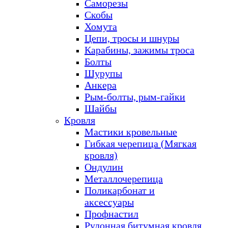
Саморезы
Скобы
Хомута
Цепи, тросы и шнуры
Карабины, зажимы троса
Болты
Шурупы
Анкера
Рым-болты, рым-гайки
Шайбы
Кровля
Мастики кровельные
Гибкая черепица (Мягкая
кровля)
Ондулин
Металлочерепица
Поликарбонат и
аксессуары
Профнастил
Рулонная битумная кровля