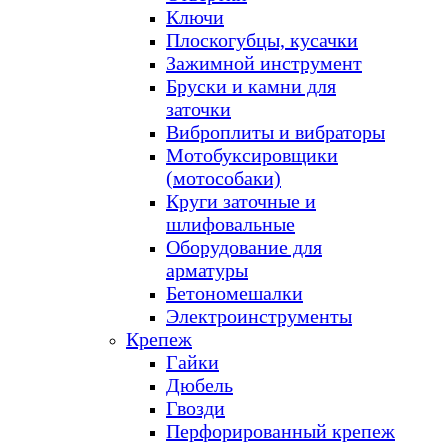
Ключи
Плоскогубцы, кусачки
Зажимной инструмент
Бруски и камни для
заточки
Виброплиты и вибраторы
Мотобуксировщики
(мотособаки)
Круги заточные и
шлифовальные
Оборудование для
арматуры
Бетономешалки
Электроинструменты
Крепеж
Гайки
Дюбель
Гвозди
Перфорированный крепеж