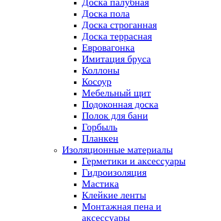
Доска палубная
Доска пола
Доска строганная
Доска террасная
Евровагонка
Имитация бруса
Коллоны
Косоур
Мебельный щит
Подоконная доска
Полок для бани
Горбыль
Планкен
Изоляционные материалы
Герметики и аксессуары
Гидроизоляция
Мастика
Клейкие ленты
Монтажная пена и
аксессуары