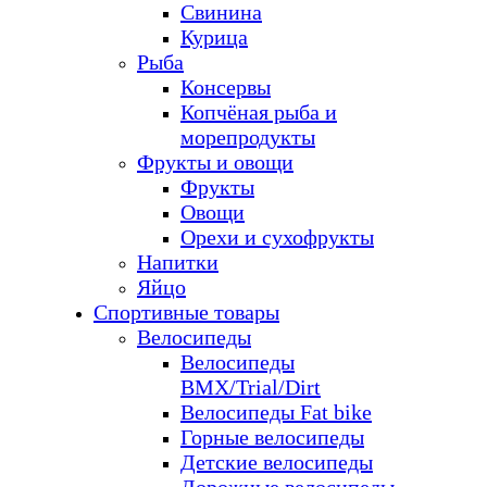
Свинина
Курица
Рыба
Консервы
Копчёная рыба и
морепродукты
Фрукты и овощи
Фрукты
Овощи
Орехи и сухофрукты
Напитки
Яйцо
Спортивные товары
Велосипеды
Велосипеды
BMX/Trial/Dirt
Велосипеды Fat bike
Горные велосипеды
Детские велосипеды