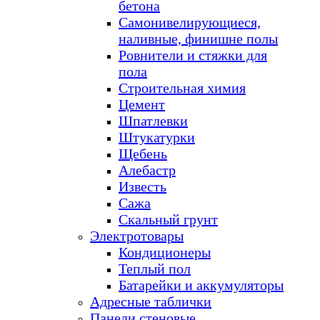
бетона
Самонивелирующиеся,
наливные, финишне полы
Ровнители и стяжки для
пола
Строительная химия
Цемент
Шпатлевки
Штукатурки
Щебень
Алебастр
Известь
Сажа
Скальный грунт
Электротовары
Кондиционеры
Теплый пол
Батарейки и аккумуляторы
Адресные таблички
Панели стеновые