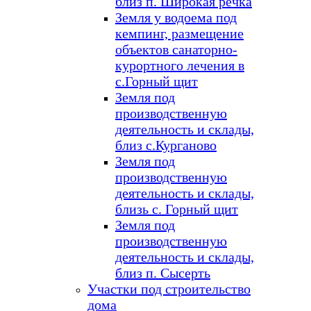
близ п. Широкая речка
Земля у водоема под
кемпинг, размещение
объектов санаторно-
курортного лечения в
с.Горный щит
Земля под
производственную
деятельность и склады,
близ с.Курганово
Земля под
производственную
деятельность и склады,
близь с. Горный щит
Земля под
производственную
деятельность и склады,
близ п. Сысерть
Участки под строительство
дома