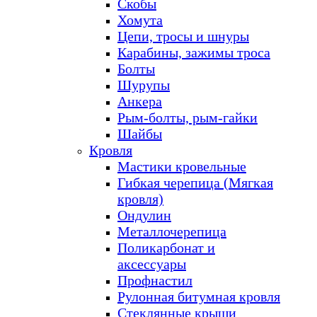
Скобы
Хомута
Цепи, тросы и шнуры
Карабины, зажимы троса
Болты
Шурупы
Анкера
Рым-болты, рым-гайки
Шайбы
Кровля
Мастики кровельные
Гибкая черепица (Мягкая
кровля)
Ондулин
Металлочерепица
Поликарбонат и
аксессуары
Профнастил
Рулонная битумная кровля
Стеклянные крыши