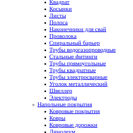
Квадрат
Косынки
Листы
Полоса
Наконечники для свай
Проволока
Спиральный барьер
Трубы водогазопроводные
Стальные фитинги
Трубы прямоугольные
Трубы квадратные
Трубы электросварные
Уголок металлический
Швеллер
Электроды
Напольные покрытия
Ковровые покрытия
Ковры
Ковровые дорожки
Линолеум