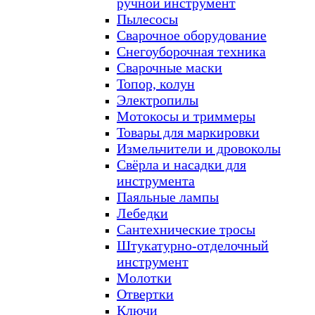
ручной инструмент
Пылесосы
Сварочное оборудование
Снегоуборочная техника
Сварочные маски
Топор, колун
Электропилы
Мотокосы и триммеры
Товары для маркировки
Измельчители и дровоколы
Свёрла и насадки для
инструмента
Паяльные лампы
Лебедки
Сантехнические тросы
Штукатурно-отделочный
инструмент
Молотки
Отвертки
Ключи