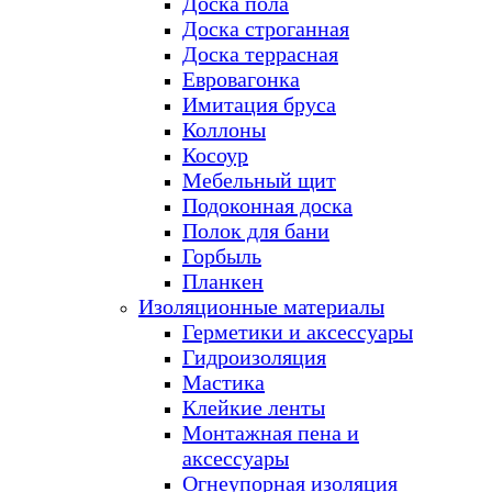
Доска пола
Доска строганная
Доска террасная
Евровагонка
Имитация бруса
Коллоны
Косоур
Мебельный щит
Подоконная доска
Полок для бани
Горбыль
Планкен
Изоляционные материалы
Герметики и аксессуары
Гидроизоляция
Мастика
Клейкие ленты
Монтажная пена и
аксессуары
Огнеупорная изоляция