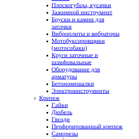
Плоскогубцы, кусачки
Зажимной инструмент
Бруски и камни для
заточки
Виброплиты и вибраторы
Мотобуксировщики
(мотособаки)
Круги заточные и
шлифовальные
Оборудование для
арматуры
Бетономешалки
Электроинструменты
Крепеж
Гайки
Дюбель
Гвозди
Перфорированный крепеж
Саморезы