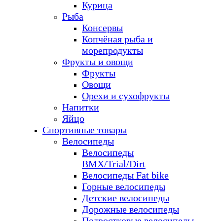
Курица
Рыба
Консервы
Копчёная рыба и
морепродукты
Фрукты и овощи
Фрукты
Овощи
Орехи и сухофрукты
Напитки
Яйцо
Спортивные товары
Велосипеды
Велосипеды
BMX/Trial/Dirt
Велосипеды Fat bike
Горные велосипеды
Детские велосипеды
Дорожные велосипеды
Подростковые велосипеды