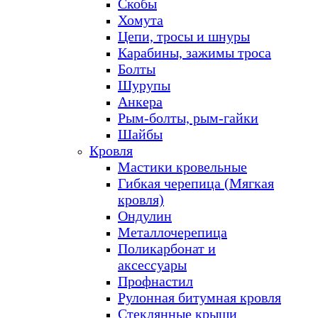
Скобы
Хомута
Цепи, тросы и шнуры
Карабины, зажимы троса
Болты
Шурупы
Анкера
Рым-болты, рым-гайки
Шайбы
Кровля
Мастики кровельные
Гибкая черепица (Мягкая
кровля)
Ондулин
Металлочерепица
Поликарбонат и
аксессуары
Профнастил
Рулонная битумная кровля
Стеклянные крыши