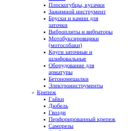
Плоскогубцы, кусачки
Зажимной инструмент
Бруски и камни для
заточки
Виброплиты и вибраторы
Мотобуксировщики
(мотособаки)
Круги заточные и
шлифовальные
Оборудование для
арматуры
Бетономешалки
Электроинструменты
Крепеж
Гайки
Дюбель
Гвозди
Перфорированный крепеж
Саморезы