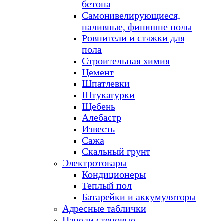
бетона
Самонивелирующиеся,
наливные, финишне полы
Ровнители и стяжки для
пола
Строительная химия
Цемент
Шпатлевки
Штукатурки
Щебень
Алебастр
Известь
Сажа
Скальный грунт
Электротовары
Кондиционеры
Теплый пол
Батарейки и аккумуляторы
Адресные таблички
Панели стеновые