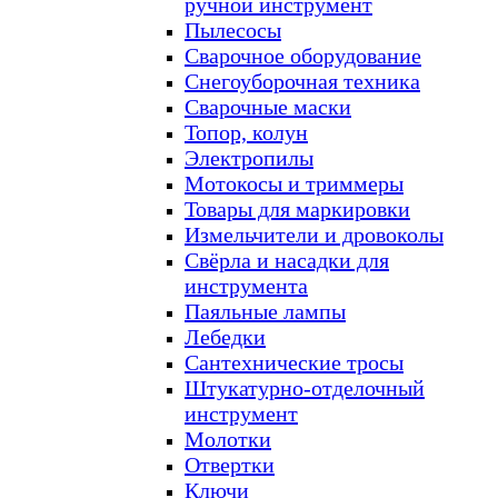
ручной инструмент
Пылесосы
Сварочное оборудование
Снегоуборочная техника
Сварочные маски
Топор, колун
Электропилы
Мотокосы и триммеры
Товары для маркировки
Измельчители и дровоколы
Свёрла и насадки для
инструмента
Паяльные лампы
Лебедки
Сантехнические тросы
Штукатурно-отделочный
инструмент
Молотки
Отвертки
Ключи