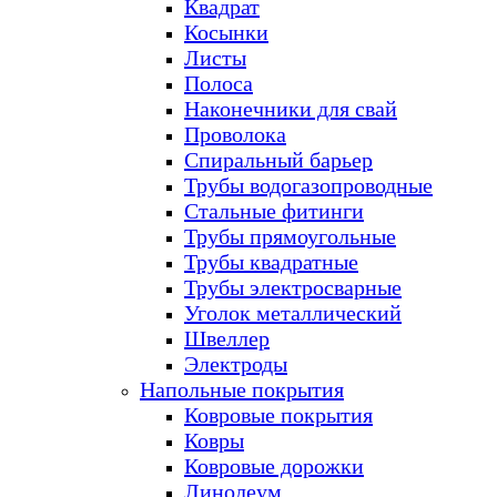
Квадрат
Косынки
Листы
Полоса
Наконечники для свай
Проволока
Спиральный барьер
Трубы водогазопроводные
Стальные фитинги
Трубы прямоугольные
Трубы квадратные
Трубы электросварные
Уголок металлический
Швеллер
Электроды
Напольные покрытия
Ковровые покрытия
Ковры
Ковровые дорожки
Линолеум