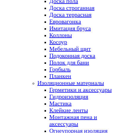
Доска пола
Доска строганная
Доска террасная
Евровагонка
Имитация бруса
Коллоны
Косоур
Мебельный щит
Подоконная доска
Полок для бани
Горбыль
Планкен
Изоляционные материалы
Герметики и аксессуары
Гидроизоляция
Мастика
Клейкие ленты
Монтажная пена и
аксессуары
Огнеупорная изоляция