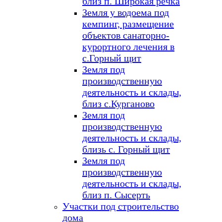
близ п. Широкая речка
Земля у водоема под
кемпинг, размещение
объектов санаторно-
курортного лечения в
с.Горный щит
Земля под
производственную
деятельность и склады,
близ с.Курганово
Земля под
производственную
деятельность и склады,
близь с. Горный щит
Земля под
производственную
деятельность и склады,
близ п. Сысерть
Участки под строительство
дома