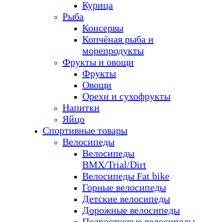
Курица
Рыба
Консервы
Копчёная рыба и
морепродукты
Фрукты и овощи
Фрукты
Овощи
Орехи и сухофрукты
Напитки
Яйцо
Спортивные товары
Велосипеды
Велосипеды
BMX/Trial/Dirt
Велосипеды Fat bike
Горные велосипеды
Детские велосипеды
Дорожные велосипеды
Подростковые велосипеды