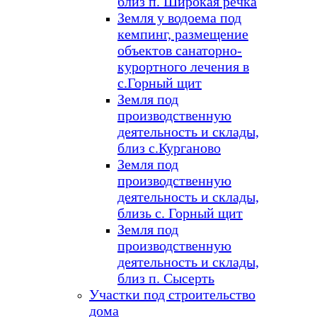
близ п. Широкая речка
Земля у водоема под
кемпинг, размещение
объектов санаторно-
курортного лечения в
с.Горный щит
Земля под
производственную
деятельность и склады,
близ с.Курганово
Земля под
производственную
деятельность и склады,
близь с. Горный щит
Земля под
производственную
деятельность и склады,
близ п. Сысерть
Участки под строительство
дома