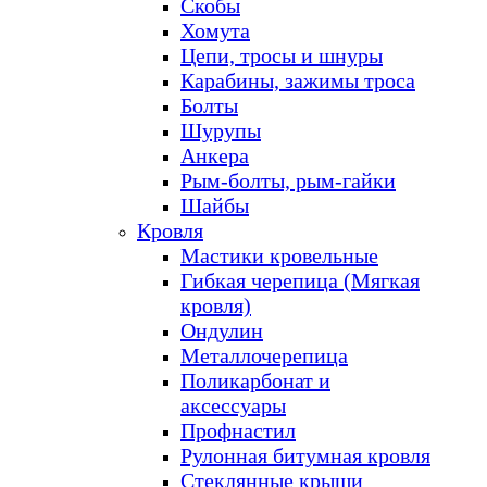
Скобы
Хомута
Цепи, тросы и шнуры
Карабины, зажимы троса
Болты
Шурупы
Анкера
Рым-болты, рым-гайки
Шайбы
Кровля
Мастики кровельные
Гибкая черепица (Мягкая
кровля)
Ондулин
Металлочерепица
Поликарбонат и
аксессуары
Профнастил
Рулонная битумная кровля
Стеклянные крыши