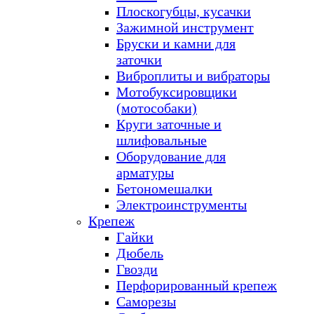
Плоскогубцы, кусачки
Зажимной инструмент
Бруски и камни для
заточки
Виброплиты и вибраторы
Мотобуксировщики
(мотособаки)
Круги заточные и
шлифовальные
Оборудование для
арматуры
Бетономешалки
Электроинструменты
Крепеж
Гайки
Дюбель
Гвозди
Перфорированный крепеж
Саморезы