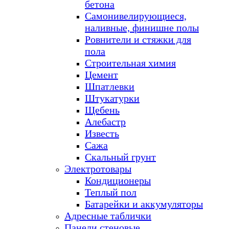
бетона
Самонивелирующиеся,
наливные, финишне полы
Ровнители и стяжки для
пола
Строительная химия
Цемент
Шпатлевки
Штукатурки
Щебень
Алебастр
Известь
Сажа
Скальный грунт
Электротовары
Кондиционеры
Теплый пол
Батарейки и аккумуляторы
Адресные таблички
Панели стеновые