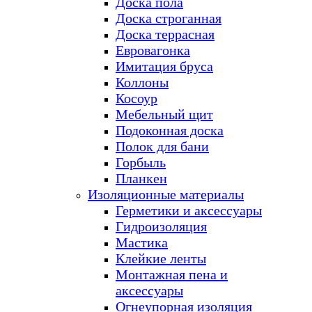
Доска пола
Доска строганная
Доска террасная
Евровагонка
Имитация бруса
Коллоны
Косоур
Мебельный щит
Подоконная доска
Полок для бани
Горбыль
Планкен
Изоляционные материалы
Герметики и аксессуары
Гидроизоляция
Мастика
Клейкие ленты
Монтажная пена и
аксессуары
Огнеупорная изоляция