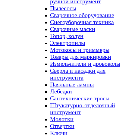
ручной инструмент
Пылесосы
Сварочное оборудование
Снегоуборочная техника
Сварочные маски
Топор, колун
Электропилы
Мотокосы и триммеры
Товары для маркировки
Измельчители и дровоколы
Свёрла и насадки для
инструмента
Паяльные лампы
Лебедки
Сантехнические тросы
Штукатурно-отделочный
инструмент
Молотки
Отвертки
Ключи