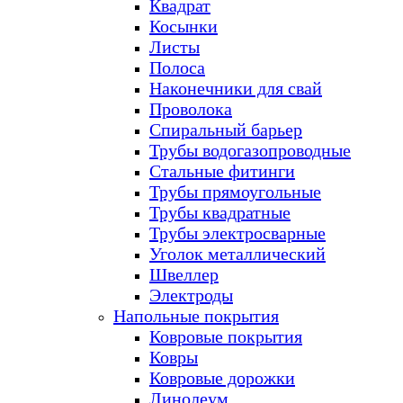
Квадрат
Косынки
Листы
Полоса
Наконечники для свай
Проволока
Спиральный барьер
Трубы водогазопроводные
Стальные фитинги
Трубы прямоугольные
Трубы квадратные
Трубы электросварные
Уголок металлический
Швеллер
Электроды
Напольные покрытия
Ковровые покрытия
Ковры
Ковровые дорожки
Линолеум