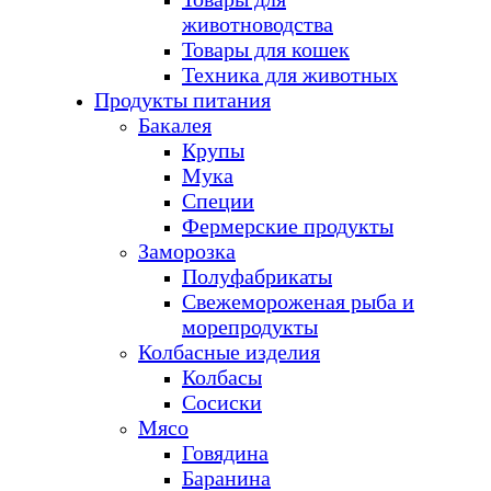
животноводства
Товары для кошек
Техника для животных
Продукты питания
Бакалея
Крупы
Мука
Специи
Фермерские продукты
Заморозка
Полуфабрикаты
Свежемороженая рыба и
морепродукты
Колбасные изделия
Колбасы
Сосиски
Мясо
Говядина
Баранина