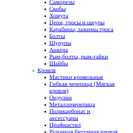
Саморезы
Скобы
Хомута
Цепи, тросы и шнуры
Карабины, зажимы троса
Болты
Шурупы
Анкера
Рым-болты, рым-гайки
Шайбы
Кровля
Мастики кровельные
Гибкая черепица (Мягкая
кровля)
Ондулин
Металлочерепица
Поликарбонат и
аксессуары
Профнастил
Рулонная битумная кровля