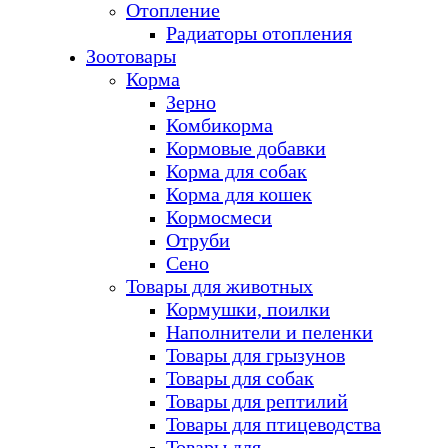
Отопление
Радиаторы отопления
Зоотовары
Корма
Зерно
Комбикорма
Кормовые добавки
Корма для собак
Корма для кошек
Кормосмеси
Отруби
Сено
Товары для животных
Кормушки, поилки
Наполнители и пеленки
Товары для грызунов
Товары для собак
Товары для рептилий
Товары для птицеводства
Товары для