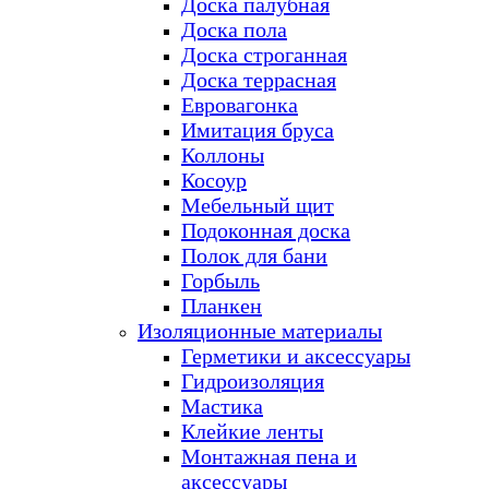
Доска палубная
Доска пола
Доска строганная
Доска террасная
Евровагонка
Имитация бруса
Коллоны
Косоур
Мебельный щит
Подоконная доска
Полок для бани
Горбыль
Планкен
Изоляционные материалы
Герметики и аксессуары
Гидроизоляция
Мастика
Клейкие ленты
Монтажная пена и
аксессуары