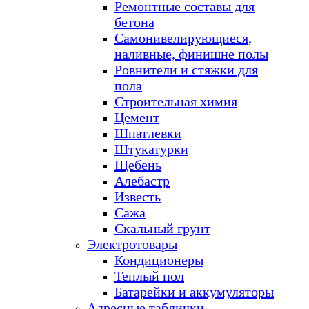
Ремонтные составы для
бетона
Самонивелирующиеся,
наливные, финишне полы
Ровнители и стяжки для
пола
Строительная химия
Цемент
Шпатлевки
Штукатурки
Щебень
Алебастр
Известь
Сажа
Скальный грунт
Электротовары
Кондиционеры
Теплый пол
Батарейки и аккумуляторы
Адресные таблички