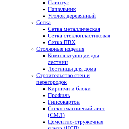
Плинтус
Нащельник
Уголок деревянный
Сетка
Сетка металлическая
Сетка стеклопластиковая
Сетка ПВХ
Столярные изделия
Комплектующие для
лестниц
Лестницы для дома
Строительство стен и
перегородок
Кирпичи и блоки
Профиль
Гипсокартон
Стекломагниевый лист
(СМЛ)
Цементно-стружечная
плита (ЦСП)