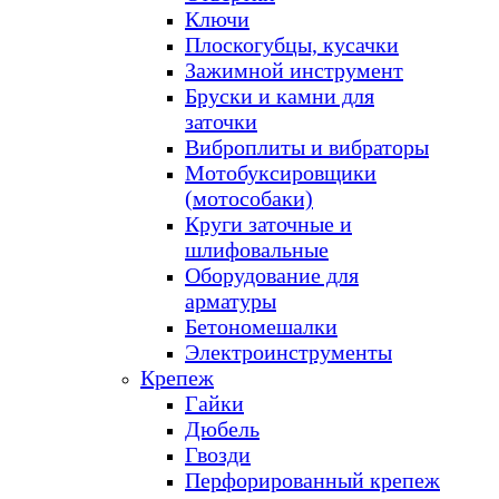
Ключи
Плоскогубцы, кусачки
Зажимной инструмент
Бруски и камни для
заточки
Виброплиты и вибраторы
Мотобуксировщики
(мотособаки)
Круги заточные и
шлифовальные
Оборудование для
арматуры
Бетономешалки
Электроинструменты
Крепеж
Гайки
Дюбель
Гвозди
Перфорированный крепеж