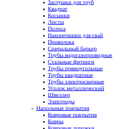
Заглушки для труб
Квадрат
Косынки
Листы
Полоса
Наконечники для свай
Проволока
Спиральный барьер
Трубы водогазопроводные
Стальные фитинги
Трубы прямоугольные
Трубы квадратные
Трубы электросварные
Уголок металлический
Швеллер
Электроды
Напольные покрытия
Ковровые покрытия
Ковры
Ковровые дорожки