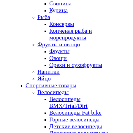
Свинина
Курица
Рыба
Консервы
Копчёная рыба и
морепродукты
Фрукты и овощи
Фрукты
Овощи
Орехи и сухофрукты
Напитки
Яйцо
Спортивные товары
Велосипеды
Велосипеды
BMX/Trial/Dirt
Велосипеды Fat bike
Горные велосипеды
Детские велосипеды