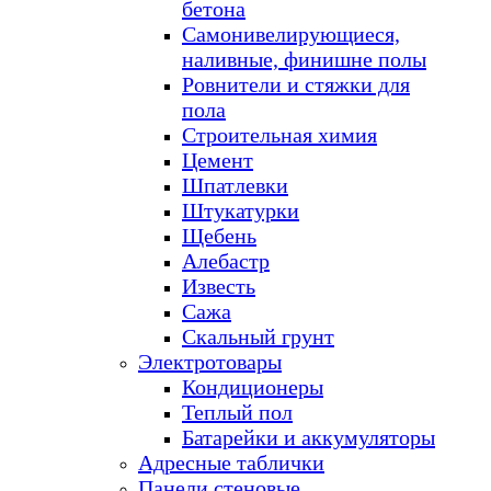
бетона
Самонивелирующиеся,
наливные, финишне полы
Ровнители и стяжки для
пола
Строительная химия
Цемент
Шпатлевки
Штукатурки
Щебень
Алебастр
Известь
Сажа
Скальный грунт
Электротовары
Кондиционеры
Теплый пол
Батарейки и аккумуляторы
Адресные таблички
Панели стеновые