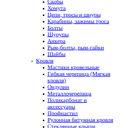
Скобы
Хомута
Цепи, тросы и шнуры
Карабины, зажимы троса
Болты
Шурупы
Анкера
Рым-болты, рым-гайки
Шайбы
Кровля
Мастики кровельные
Гибкая черепица (Мягкая
кровля)
Ондулин
Металлочерепица
Поликарбонат и
аксессуары
Профнастил
Рулонная битумная кровля
Стеклянные крыши