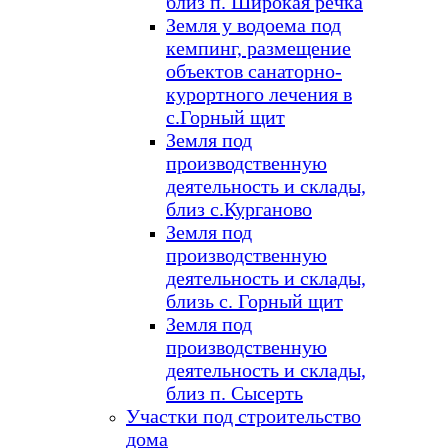
близ п. Широкая речка
Земля у водоема под
кемпинг, размещение
объектов санаторно-
курортного лечения в
с.Горный щит
Земля под
производственную
деятельность и склады,
близ с.Курганово
Земля под
производственную
деятельность и склады,
близь с. Горный щит
Земля под
производственную
деятельность и склады,
близ п. Сысерть
Участки под строительство
дома