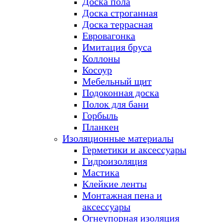
Доска пола
Доска строганная
Доска террасная
Евровагонка
Имитация бруса
Коллоны
Косоур
Мебельный щит
Подоконная доска
Полок для бани
Горбыль
Планкен
Изоляционные материалы
Герметики и аксессуары
Гидроизоляция
Мастика
Клейкие ленты
Монтажная пена и
аксессуары
Огнеупорная изоляция