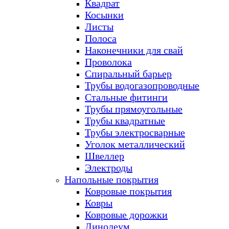
Квадрат
Косынки
Листы
Полоса
Наконечники для свай
Проволока
Спиральный барьер
Трубы водогазопроводные
Стальные фитинги
Трубы прямоугольные
Трубы квадратные
Трубы электросварные
Уголок металлический
Швеллер
Электроды
Напольные покрытия
Ковровые покрытия
Ковры
Ковровые дорожки
Линолеум