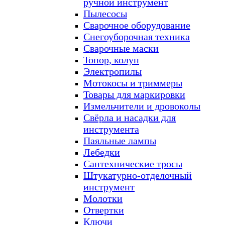
ручной инструмент
Пылесосы
Сварочное оборудование
Снегоуборочная техника
Сварочные маски
Топор, колун
Электропилы
Мотокосы и триммеры
Товары для маркировки
Измельчители и дровоколы
Свёрла и насадки для
инструмента
Паяльные лампы
Лебедки
Сантехнические тросы
Штукатурно-отделочный
инструмент
Молотки
Отвертки
Ключи