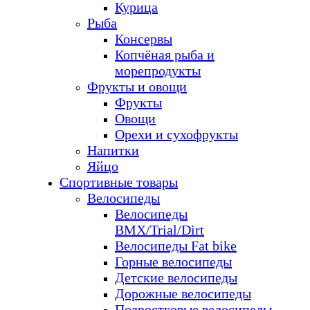
Курица
Рыба
Консервы
Копчёная рыба и
морепродукты
Фрукты и овощи
Фрукты
Овощи
Орехи и сухофрукты
Напитки
Яйцо
Спортивные товары
Велосипеды
Велосипеды
BMX/Trial/Dirt
Велосипеды Fat bike
Горные велосипеды
Детские велосипеды
Дорожные велосипеды
Подростковые велосипеды