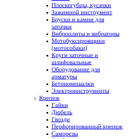
Плоскогубцы, кусачки
Зажимной инструмент
Бруски и камни для
заточки
Виброплиты и вибраторы
Мотобуксировщики
(мотособаки)
Круги заточные и
шлифовальные
Оборудование для
арматуры
Бетономешалки
Электроинструменты
Крепеж
Гайки
Дюбель
Гвозди
Перфорированный крепеж
Саморезы