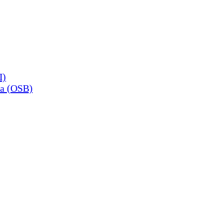
П)
а (OSB)