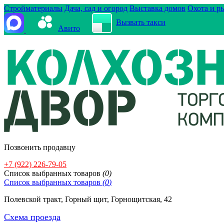
Стройматериалы
Дача, сад и огород
Выставка домов
Охота и р
Вызвать такси
Авито
Позвонить продавцу
+7 (922) 226-79-05
Cписок выбранных товаров
(
0
)
Cписок выбранных товаров
(
0
)
Полевской тракт, Горный щит, Горнощитская, 42
Схема проезда