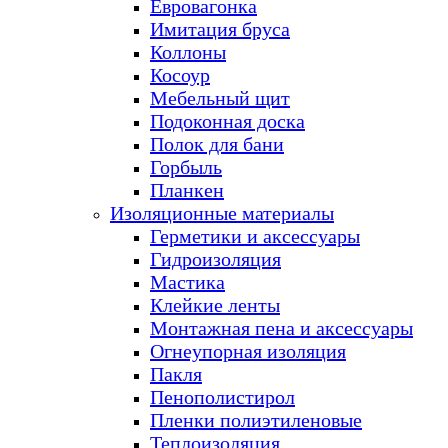
Евровагонка
Имитация бруса
Коллоны
Косоур
Мебельный щит
Подоконная доска
Полок для бани
Горбыль
Планкен
Изоляционные материалы
Герметики и аксессуары
Гидроизоляция
Мастика
Клейкие ленты
Монтажная пена и аксессуары
Огнеупорная изоляция
Пакля
Пенополистирол
Пленки полиэтиленовые
Теплоизоляция