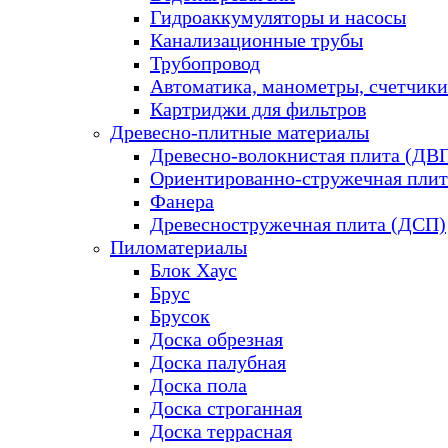
Гидроаккумуляторы и насосы
Канализационные трубы
Трубопровод
Автоматика, манометры, счетчики
Картриджи для фильтров
Древесно-плитные материалы
Древесно-волокнистая плита (ДВ
Ориентированно-стружечная плит
Фанера
Древесностружечная плита (ДСП)
Пиломатериалы
Блок Хаус
Брус
Брусок
Доска обрезная
Доска палубная
Доска пола
Доска строганная
Доска террасная