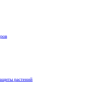
оров
защиты растений