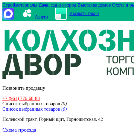
Стройматериалы
Дача, сад и огород
Выставка домов
Охота и р
Вызвать такси
Авито
Позвонить продавцу
+7 (961) 776-68-88
Cписок выбранных товаров
(
0
)
Cписок выбранных товаров
(
0
)
Полевской тракт, Горный щит, Горнощитская, 42
Схема проезда