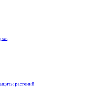
оров
защиты растений