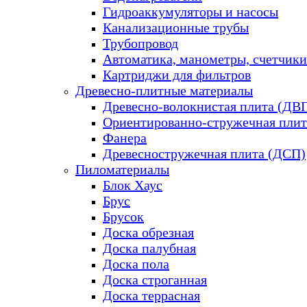
Гидроаккумуляторы и насосы
Канализационные трубы
Трубопровод
Автоматика, манометры, счетчики
Картриджи для фильтров
Древесно-плитные материалы
Древесно-волокнистая плита (ДВ
Ориентированно-стружечная плит
Фанера
Древесностружечная плита (ДСП)
Пиломатериалы
Блок Хаус
Брус
Брусок
Доска обрезная
Доска палубная
Доска пола
Доска строганная
Доска террасная