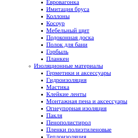
Евровагонка
Имитация бруса
Коллоны
Косоур
Мебельный щит
Подоконная доска
Полок для бани
Горбыль
Планкен
Изоляционные материалы
Герметики и аксессуары
Гидроизоляция
Мастика
Клейкие ленты
Монтажная пена и аксессуары
Огнеупорная изоляция
Пакля
Пенополистирол
Пленки полиэтиленовые
Теплоизоляция