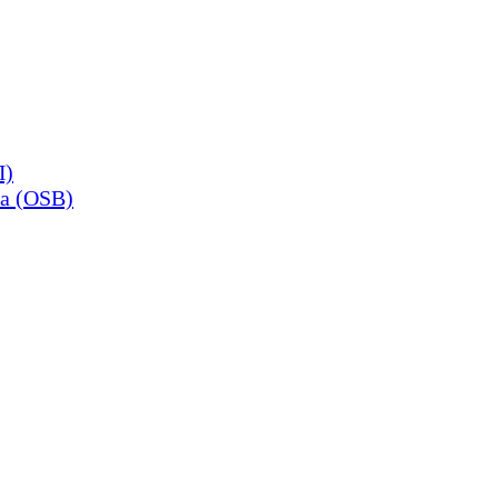
П)
а (OSB)