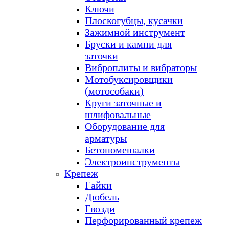
Ключи
Плоскогубцы, кусачки
Зажимной инструмент
Бруски и камни для
заточки
Виброплиты и вибраторы
Мотобуксировщики
(мотособаки)
Круги заточные и
шлифовальные
Оборудование для
арматуры
Бетономешалки
Электроинструменты
Крепеж
Гайки
Дюбель
Гвозди
Перфорированный крепеж