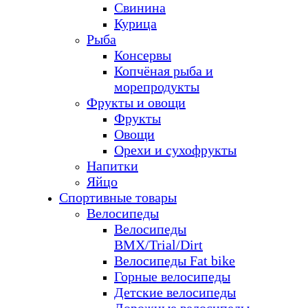
Свинина
Курица
Рыба
Консервы
Копчёная рыба и
морепродукты
Фрукты и овощи
Фрукты
Овощи
Орехи и сухофрукты
Напитки
Яйцо
Спортивные товары
Велосипеды
Велосипеды
BMX/Trial/Dirt
Велосипеды Fat bike
Горные велосипеды
Детские велосипеды