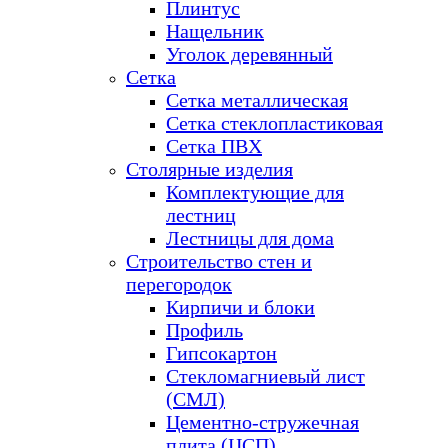
Плинтус
Нащельник
Уголок деревянный
Сетка
Сетка металлическая
Сетка стеклопластиковая
Сетка ПВХ
Столярные изделия
Комплектующие для
лестниц
Лестницы для дома
Строительство стен и
перегородок
Кирпичи и блоки
Профиль
Гипсокартон
Стекломагниевый лист
(СМЛ)
Цементно-стружечная
плита (ЦСП)