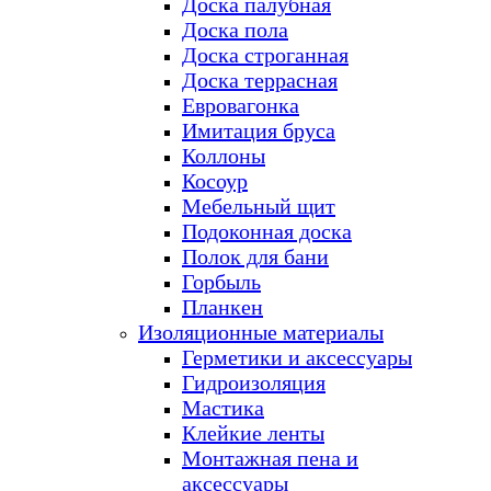
Доска палубная
Доска пола
Доска строганная
Доска террасная
Евровагонка
Имитация бруса
Коллоны
Косоур
Мебельный щит
Подоконная доска
Полок для бани
Горбыль
Планкен
Изоляционные материалы
Герметики и аксессуары
Гидроизоляция
Мастика
Клейкие ленты
Монтажная пена и
аксессуары