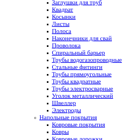
Заглушки для труб
Квадрат
Косынки
Листы
Полоса
Наконечники для свай
Проволока
Спиральный барьер
Трубы водогазопроводные
Стальные фитинги
Трубы прямоугольные
Трубы квадратные
Трубы электросварные
Уголок металлический
Швеллер
Электроды
Напольные покрытия
Ковровые покрытия
Ковры
Ковровые дорожки