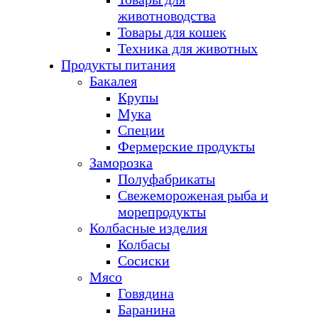
животноводства
Товары для кошек
Техника для животных
Продукты питания
Бакалея
Крупы
Мука
Специи
Фермерские продукты
Заморозка
Полуфабрикаты
Свежемороженая рыба и
морепродукты
Колбасные изделия
Колбасы
Сосиски
Мясо
Говядина
Баранина