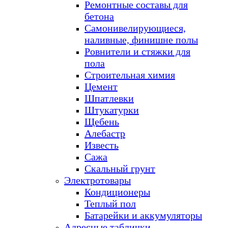
Ремонтные составы для
бетона
Самонивелирующиеся,
наливные, финишне полы
Ровнители и стяжки для
пола
Строительная химия
Цемент
Шпатлевки
Штукатурки
Щебень
Алебастр
Известь
Сажа
Скальный грунт
Электротовары
Кондиционеры
Теплый пол
Батарейки и аккумуляторы
Адресные таблички