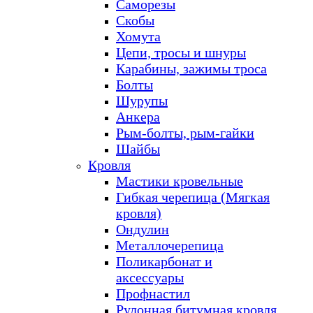
Саморезы
Скобы
Хомута
Цепи, тросы и шнуры
Карабины, зажимы троса
Болты
Шурупы
Анкера
Рым-болты, рым-гайки
Шайбы
Кровля
Мастики кровельные
Гибкая черепица (Мягкая
кровля)
Ондулин
Металлочерепица
Поликарбонат и
аксессуары
Профнастил
Рулонная битумная кровля