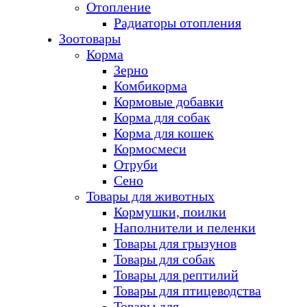
Отопление
Радиаторы отопления
Зоотовары
Корма
Зерно
Комбикорма
Кормовые добавки
Корма для собак
Корма для кошек
Кормосмеси
Отруби
Сено
Товары для животных
Кормушки, поилки
Наполнители и пеленки
Товары для грызунов
Товары для собак
Товары для рептилий
Товары для птицеводства
Товары для