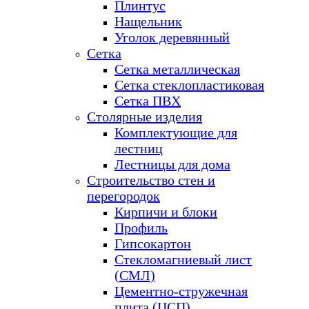
Плинтус
Нащельник
Уголок деревянный
Сетка
Сетка металлическая
Сетка стеклопластиковая
Сетка ПВХ
Столярные изделия
Комплектующие для
лестниц
Лестницы для дома
Строительство стен и
перегородок
Кирпичи и блоки
Профиль
Гипсокартон
Стекломагниевый лист
(СМЛ)
Цементно-стружечная
плита (ЦСП)