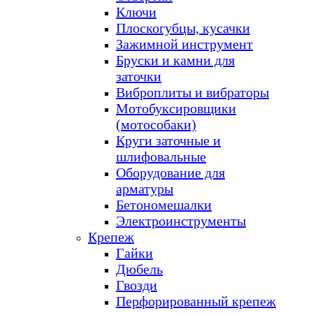
Ключи
Плоскогубцы, кусачки
Зажимной инструмент
Бруски и камни для
заточки
Виброплиты и вибраторы
Мотобуксировщики
(мотособаки)
Круги заточные и
шлифовальные
Оборудование для
арматуры
Бетономешалки
Электроинструменты
Крепеж
Гайки
Дюбель
Гвозди
Перфорированный крепеж