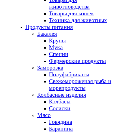
животноводства
Товары для кошек
Техника для животных
Продукты питания
Бакалея
Крупы
Мука
Специи
Фермерские продукты
Заморозка
Полуфабрикаты
Свежемороженая рыба и
морепродукты
Колбасные изделия
Колбасы
Сосиски
Мясо
Говядина
Баранина