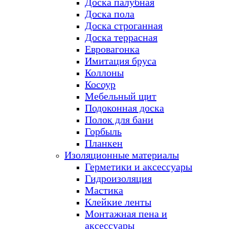
Доска палубная
Доска пола
Доска строганная
Доска террасная
Евровагонка
Имитация бруса
Коллоны
Косоур
Мебельный щит
Подоконная доска
Полок для бани
Горбыль
Планкен
Изоляционные материалы
Герметики и аксессуары
Гидроизоляция
Мастика
Клейкие ленты
Монтажная пена и
аксессуары