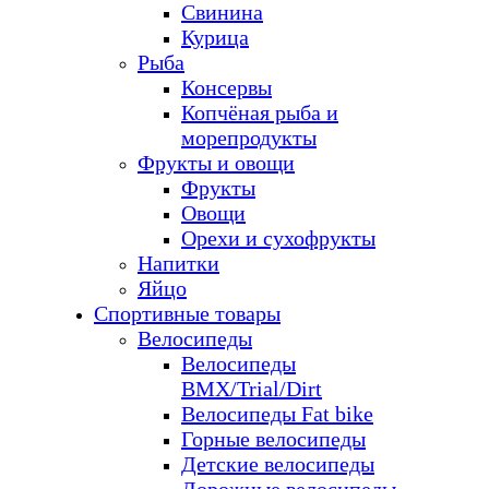
Свинина
Курица
Рыба
Консервы
Копчёная рыба и
морепродукты
Фрукты и овощи
Фрукты
Овощи
Орехи и сухофрукты
Напитки
Яйцо
Спортивные товары
Велосипеды
Велосипеды
BMX/Trial/Dirt
Велосипеды Fat bike
Горные велосипеды
Детские велосипеды