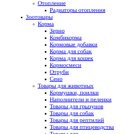
Отопление
Радиаторы отопления
Зоотовары
Корма
Зерно
Комбикорма
Кормовые добавки
Корма для собак
Корма для кошек
Кормосмеси
Отруби
Сено
Товары для животных
Кормушки, поилки
Наполнители и пеленки
Товары для грызунов
Товары для собак
Товары для рептилий
Товары для птицеводства
Товары для