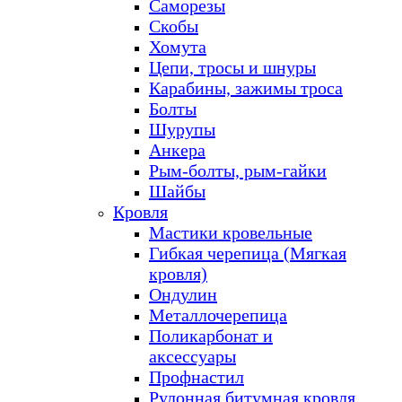
Саморезы
Скобы
Хомута
Цепи, тросы и шнуры
Карабины, зажимы троса
Болты
Шурупы
Анкера
Рым-болты, рым-гайки
Шайбы
Кровля
Мастики кровельные
Гибкая черепица (Мягкая
кровля)
Ондулин
Металлочерепица
Поликарбонат и
аксессуары
Профнастил
Рулонная битумная кровля