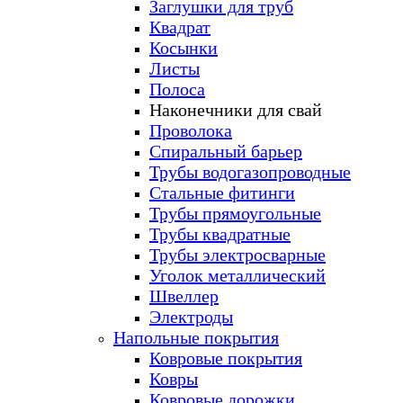
Заглушки для труб
Квадрат
Косынки
Листы
Полоса
Наконечники для свай
Проволока
Спиральный барьер
Трубы водогазопроводные
Стальные фитинги
Трубы прямоугольные
Трубы квадратные
Трубы электросварные
Уголок металлический
Швеллер
Электроды
Напольные покрытия
Ковровые покрытия
Ковры
Ковровые дорожки