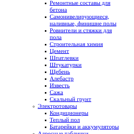
Ремонтные составы для
бетона
Самонивелирующиеся,
наливные, финишне полы
Ровнители и стяжки для
пола
Строительная химия
Цемент
Шпатлевки
Штукатурки
Щебень
Алебастр
Известь
Сажа
Скальный грунт
Электротовары
Кондиционеры
Теплый пол
Батарейки и аккумуляторы
Адресные таблички