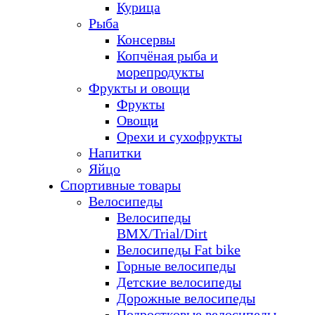
Курица
Рыба
Консервы
Копчёная рыба и
морепродукты
Фрукты и овощи
Фрукты
Овощи
Орехи и сухофрукты
Напитки
Яйцо
Спортивные товары
Велосипеды
Велосипеды
BMX/Trial/Dirt
Велосипеды Fat bike
Горные велосипеды
Детские велосипеды
Дорожные велосипеды
Подростковые велосипеды