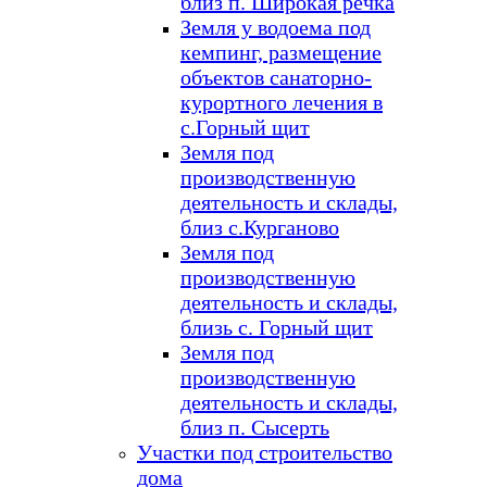
близ п. Широкая речка
Земля у водоема под
кемпинг, размещение
объектов санаторно-
курортного лечения в
с.Горный щит
Земля под
производственную
деятельность и склады,
близ с.Курганово
Земля под
производственную
деятельность и склады,
близь с. Горный щит
Земля под
производственную
деятельность и склады,
близ п. Сысерть
Участки под строительство
дома