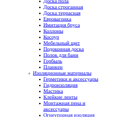
Доска пола
Доска строганная
Доска террасная
Евровагонка
Имитация бруса
Коллоны
Косоур
Мебельный щит
Подоконная доска
Полок для бани
Горбыль
Планкен
Изоляционные материалы
Герметики и аксессуары
Гидроизоляция
Мастика
Клейкие ленты
Монтажная пена и
аксессуары
Огнеупорная изоляция