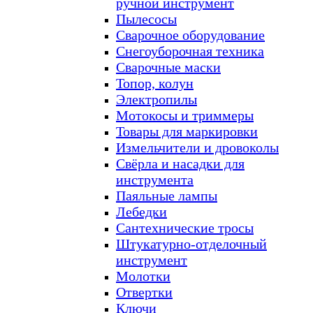
ручной инструмент
Пылесосы
Сварочное оборудование
Снегоуборочная техника
Сварочные маски
Топор, колун
Электропилы
Мотокосы и триммеры
Товары для маркировки
Измельчители и дровоколы
Свёрла и насадки для
инструмента
Паяльные лампы
Лебедки
Сантехнические тросы
Штукатурно-отделочный
инструмент
Молотки
Отвертки
Ключи