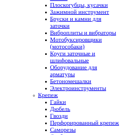
Плоскогубцы, кусачки
Зажимной инструмент
Бруски и камни для
заточки
Виброплиты и вибраторы
Мотобуксировщики
(мотособаки)
Круги заточные и
шлифовальные
Оборудование для
арматуры
Бетономешалки
Электроинструменты
Крепеж
Гайки
Дюбель
Гвозди
Перфорированный крепеж
Саморезы