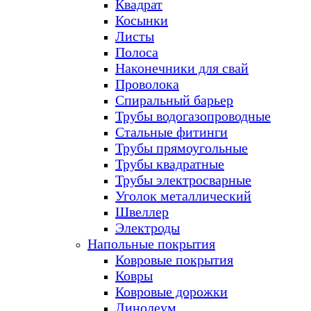
Квадрат
Косынки
Листы
Полоса
Наконечники для свай
Проволока
Спиральный барьер
Трубы водогазопроводные
Стальные фитинги
Трубы прямоугольные
Трубы квадратные
Трубы электросварные
Уголок металлический
Швеллер
Электроды
Напольные покрытия
Ковровые покрытия
Ковры
Ковровые дорожки
Линолеум