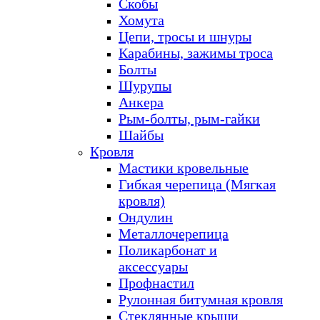
Скобы
Хомута
Цепи, тросы и шнуры
Карабины, зажимы троса
Болты
Шурупы
Анкера
Рым-болты, рым-гайки
Шайбы
Кровля
Мастики кровельные
Гибкая черепица (Мягкая
кровля)
Ондулин
Металлочерепица
Поликарбонат и
аксессуары
Профнастил
Рулонная битумная кровля
Стеклянные крыши