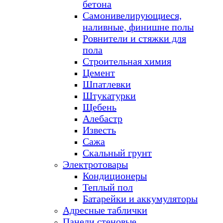
бетона
Самонивелирующиеся,
наливные, финишне полы
Ровнители и стяжки для
пола
Строительная химия
Цемент
Шпатлевки
Штукатурки
Щебень
Алебастр
Известь
Сажа
Скальный грунт
Электротовары
Кондиционеры
Теплый пол
Батарейки и аккумуляторы
Адресные таблички
Панели стеновые