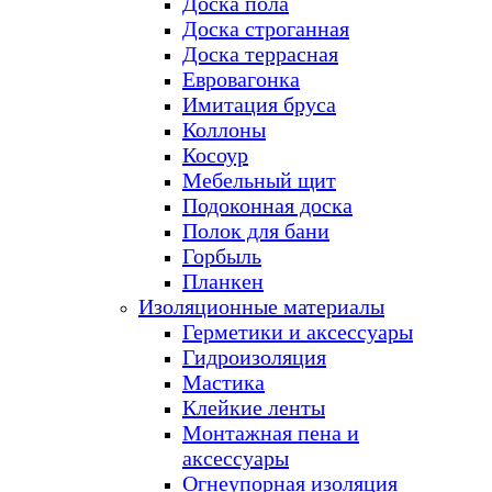
Доска пола
Доска строганная
Доска террасная
Евровагонка
Имитация бруса
Коллоны
Косоур
Мебельный щит
Подоконная доска
Полок для бани
Горбыль
Планкен
Изоляционные материалы
Герметики и аксессуары
Гидроизоляция
Мастика
Клейкие ленты
Монтажная пена и
аксессуары
Огнеупорная изоляция