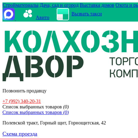
Стройматериалы
Дача, сад и огород
Выставка домов
Охота и р
Вызвать такси
Авито
Позвонить продавцу
+7 (992) 340-20-31
Cписок выбранных товаров
(
0
)
Cписок выбранных товаров
(
0
)
Полевской тракт, Горный щит, Горнощитская, 42
Схема проезда