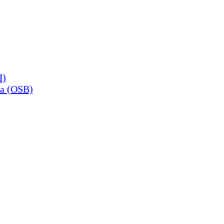
П)
а (OSB)