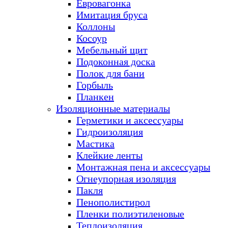
Евровагонка
Имитация бруса
Коллоны
Косоур
Мебельный щит
Подоконная доска
Полок для бани
Горбыль
Планкен
Изоляционные материалы
Герметики и аксессуары
Гидроизоляция
Мастика
Клейкие ленты
Монтажная пена и аксессуары
Огнеупорная изоляция
Пакля
Пенополистирол
Пленки полиэтиленовые
Теплоизоляция