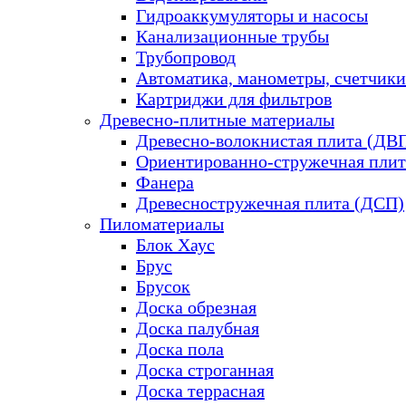
Гидроаккумуляторы и насосы
Канализационные трубы
Трубопровод
Автоматика, манометры, счетчики
Картриджи для фильтров
Древесно-плитные материалы
Древесно-волокнистая плита (ДВ
Ориентированно-стружечная плит
Фанера
Древесностружечная плита (ДСП)
Пиломатериалы
Блок Хаус
Брус
Брусок
Доска обрезная
Доска палубная
Доска пола
Доска строганная
Доска террасная