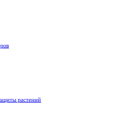
оров
защиты растений