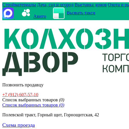
Стройматериалы
Дача, сад и огород
Выставка домов
Охота и р
Вызвать такси
Авито
Позвонить продавцу
+7 (912) 607-57-10
Cписок выбранных товаров
(
0
)
Cписок выбранных товаров
(
0
)
Полевской тракт, Горный щит, Горнощитская, 42
Схема проезда