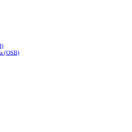
П)
а (OSB)