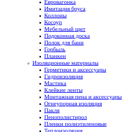
Евровагонка
Имитация бруса
Коллоны
Косоур
Мебельный щит
Подоконная доска
Полок для бани
Горбыль
Планкен
Изоляционные материалы
Герметики и аксессуары
Гидроизоляция
Мастика
Клейкие ленты
Монтажная пена и аксессуары
Огнеупорная изоляция
Пакля
Пенополистирол
Пленки полиэтиленовые
Теплоизоляция