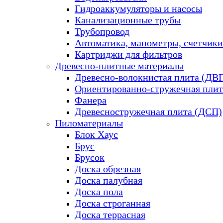
Гидроаккумуляторы и насосы
Канализационные трубы
Трубопровод
Автоматика, манометры, счетчики
Картриджи для фильтров
Древесно-плитные материалы
Древесно-волокнистая плита (ДВ
Ориентированно-стружечная плит
Фанера
Древесностружечная плита (ДСП)
Пиломатериалы
Блок Хаус
Брус
Брусок
Доска обрезная
Доска палубная
Доска пола
Доска строганная
Доска террасная