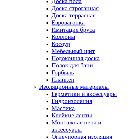
Доска пола
Доска строганная
Доска террасная
Евровагонка
Имитация бруса
Коллоны
Косоур
Мебельный щит
Подоконная доска
Полок для бани
Горбыль
Планкен
Изоляционные материалы
Герметики и аксессуары
Гидроизоляция
Мастика
Клейкие ленты
Монтажная пена и
аксессуары
Огнеупорная изоляция