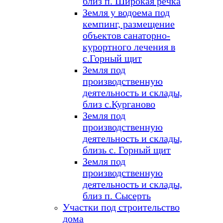
близ п. Широкая речка
Земля у водоема под
кемпинг, размещение
объектов санаторно-
курортного лечения в
с.Горный щит
Земля под
производственную
деятельность и склады,
близ с.Курганово
Земля под
производственную
деятельность и склады,
близь с. Горный щит
Земля под
производственную
деятельность и склады,
близ п. Сысерть
Участки под строительство
дома