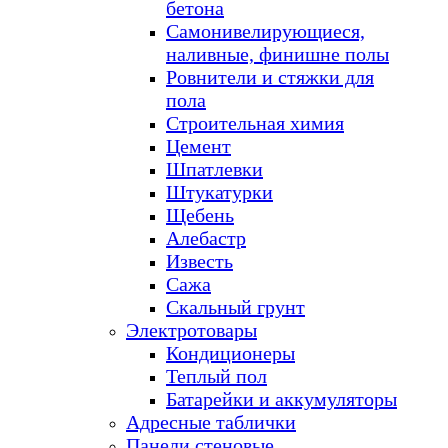
бетона
Самонивелирующиеся,
наливные, финишне полы
Ровнители и стяжки для
пола
Строительная химия
Цемент
Шпатлевки
Штукатурки
Щебень
Алебастр
Известь
Сажа
Скальный грунт
Электротовары
Кондиционеры
Теплый пол
Батарейки и аккумуляторы
Адресные таблички
Панели стеновые