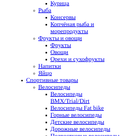
Курица
Рыба
Консервы
Копчёная рыба и
морепродукты
Фрукты и овощи
Фрукты
Овощи
Орехи и сухофрукты
Напитки
Яйцо
Спортивные товары
Велосипеды
Велосипеды
BMX/Trial/Dirt
Велосипеды Fat bike
Горные велосипеды
Детские велосипеды
Дорожные велосипеды
Подростковые велосипеды