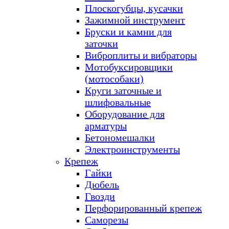
Плоскогубцы, кусачки
Зажимной инструмент
Бруски и камни для
заточки
Виброплиты и вибраторы
Мотобуксировщики
(мотособаки)
Круги заточные и
шлифовальные
Оборудование для
арматуры
Бетономешалки
Электроинструменты
Крепеж
Гайки
Дюбель
Гвозди
Перфорированный крепеж
Саморезы