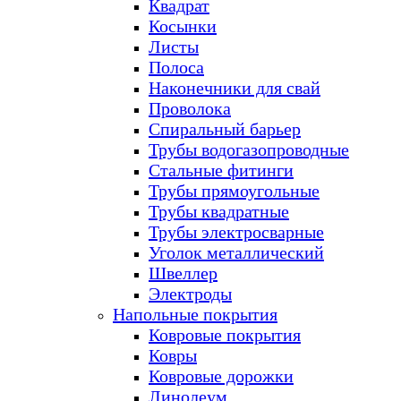
Квадрат
Косынки
Листы
Полоса
Наконечники для свай
Проволока
Спиральный барьер
Трубы водогазопроводные
Стальные фитинги
Трубы прямоугольные
Трубы квадратные
Трубы электросварные
Уголок металлический
Швеллер
Электроды
Напольные покрытия
Ковровые покрытия
Ковры
Ковровые дорожки
Линолеум