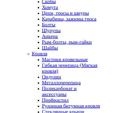
Скобы
Хомута
Цепи, тросы и шнуры
Карабины, зажимы троса
Болты
Шурупы
Анкера
Рым-болты, рым-гайки
Шайбы
Кровля
Мастики кровельные
Гибкая черепица (Мягкая
кровля)
Ондулин
Металлочерепица
Поликарбонат и
аксессуары
Профнастил
Рулонная битумная кровля
Стеклянные крыши