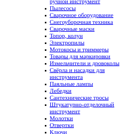
ручной инструмент
Пылесосы
Сварочное оборудование
Снегоуборочная техника
Сварочные маски
Топор, колун
Электропилы
Мотокосы и триммеры
Товары для маркировки
Измельчители и дровоколы
Свёрла и насадки для
инструмента
Паяльные лампы
Лебедки
Сантехнические тросы
Штукатурно-отделочный
инструмент
Молотки
Отвертки
Ключи