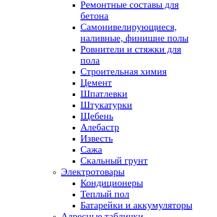
Ремонтные составы для
бетона
Самонивелирующиеся,
наливные, финишне полы
Ровнители и стяжки для
пола
Строительная химия
Цемент
Шпатлевки
Штукатурки
Щебень
Алебастр
Известь
Сажа
Скальный грунт
Электротовары
Кондиционеры
Теплый пол
Батарейки и аккумуляторы
Адресные таблички