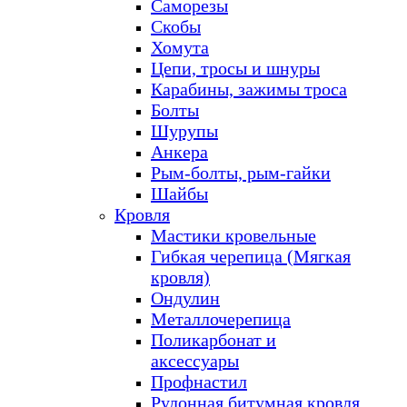
Саморезы
Скобы
Хомута
Цепи, тросы и шнуры
Карабины, зажимы троса
Болты
Шурупы
Анкера
Рым-болты, рым-гайки
Шайбы
Кровля
Мастики кровельные
Гибкая черепица (Мягкая
кровля)
Ондулин
Металлочерепица
Поликарбонат и
аксессуары
Профнастил
Рулонная битумная кровля