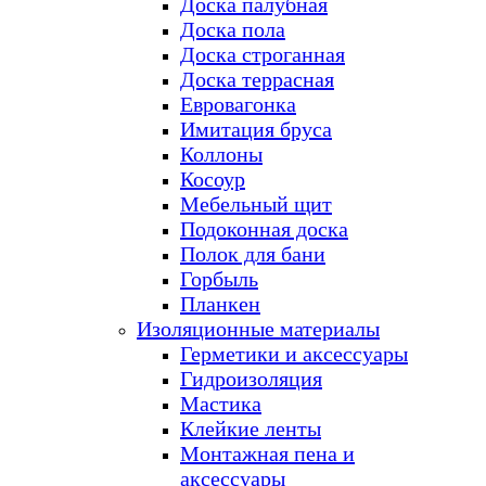
Доска палубная
Доска пола
Доска строганная
Доска террасная
Евровагонка
Имитация бруса
Коллоны
Косоур
Мебельный щит
Подоконная доска
Полок для бани
Горбыль
Планкен
Изоляционные материалы
Герметики и аксессуары
Гидроизоляция
Мастика
Клейкие ленты
Монтажная пена и
аксессуары