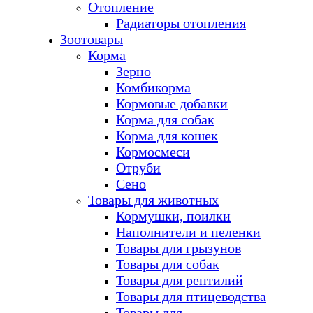
Отопление
Радиаторы отопления
Зоотовары
Корма
Зерно
Комбикорма
Кормовые добавки
Корма для собак
Корма для кошек
Кормосмеси
Отруби
Сено
Товары для животных
Кормушки, поилки
Наполнители и пеленки
Товары для грызунов
Товары для собак
Товары для рептилий
Товары для птицеводства
Товары для