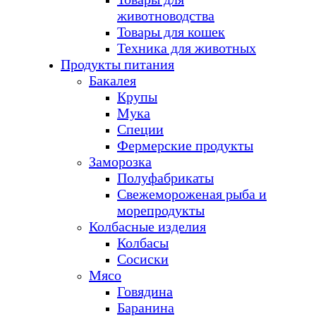
животноводства
Товары для кошек
Техника для животных
Продукты питания
Бакалея
Крупы
Мука
Специи
Фермерские продукты
Заморозка
Полуфабрикаты
Свежемороженая рыба и
морепродукты
Колбасные изделия
Колбасы
Сосиски
Мясо
Говядина
Баранина