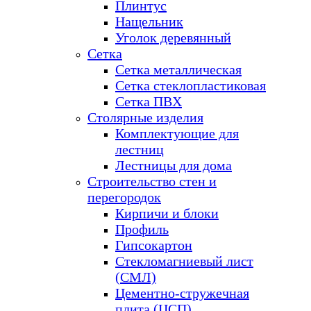
Плинтус
Нащельник
Уголок деревянный
Сетка
Сетка металлическая
Сетка стеклопластиковая
Сетка ПВХ
Столярные изделия
Комплектующие для
лестниц
Лестницы для дома
Строительство стен и
перегородок
Кирпичи и блоки
Профиль
Гипсокартон
Стекломагниевый лист
(СМЛ)
Цементно-стружечная
плита (ЦСП)