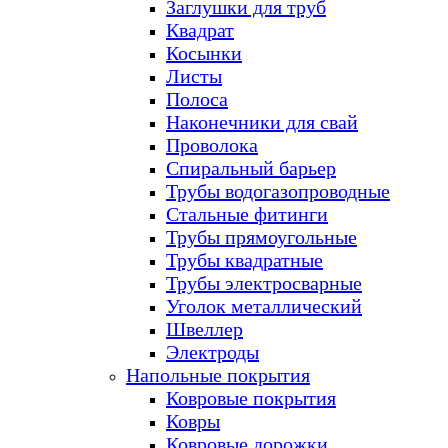
Заглушки для труб
Квадрат
Косынки
Листы
Полоса
Наконечники для свай
Проволока
Спиральный барьер
Трубы водогазопроводные
Стальные фитинги
Трубы прямоугольные
Трубы квадратные
Трубы электросварные
Уголок металлический
Швеллер
Электроды
Напольные покрытия
Ковровые покрытия
Ковры
Ковровые дорожки