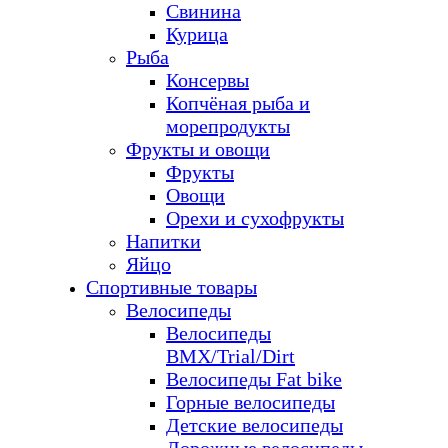
Свинина
Курица
Рыба
Консервы
Копчёная рыба и
морепродукты
Фрукты и овощи
Фрукты
Овощи
Орехи и сухофрукты
Напитки
Яйцо
Спортивные товары
Велосипеды
Велосипеды
BMX/Trial/Dirt
Велосипеды Fat bike
Горные велосипеды
Детские велосипеды