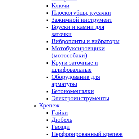
Ключи
Плоскогубцы, кусачки
Зажимной инструмент
Бруски и камни для
заточки
Виброплиты и вибраторы
Мотобуксировщики
(мотособаки)
Круги заточные и
шлифовальные
Оборудование для
арматуры
Бетономешалки
Электроинструменты
Крепеж
Гайки
Дюбель
Гвозди
Перфорированный крепеж