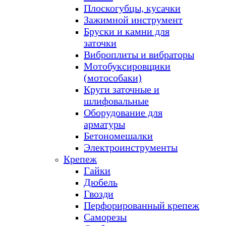
Плоскогубцы, кусачки
Зажимной инструмент
Бруски и камни для
заточки
Виброплиты и вибраторы
Мотобуксировщики
(мотособаки)
Круги заточные и
шлифовальные
Оборудование для
арматуры
Бетономешалки
Электроинструменты
Крепеж
Гайки
Дюбель
Гвозди
Перфорированный крепеж
Саморезы