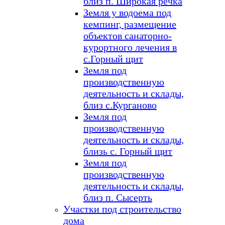
близ п. Широкая речка
Земля у водоема под
кемпинг, размещение
объектов санаторно-
курортного лечения в
с.Горный щит
Земля под
производственную
деятельность и склады,
близ с.Курганово
Земля под
производственную
деятельность и склады,
близь с. Горный щит
Земля под
производственную
деятельность и склады,
близ п. Сысерть
Участки под строительство
дома