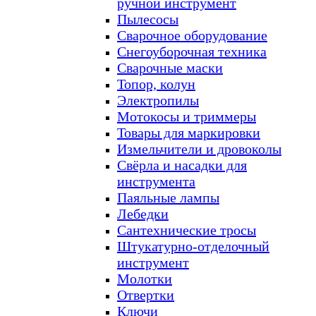
ручной инструмент
Пылесосы
Сварочное оборудование
Снегоуборочная техника
Сварочные маски
Топор, колун
Электропилы
Мотокосы и триммеры
Товары для маркировки
Измельчители и дровоколы
Свёрла и насадки для
инструмента
Паяльные лампы
Лебедки
Сантехнические тросы
Штукатурно-отделочный
инструмент
Молотки
Отвертки
Ключи