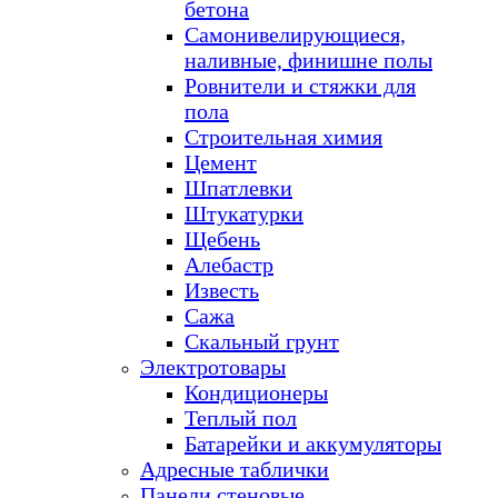
бетона
Самонивелирующиеся,
наливные, финишне полы
Ровнители и стяжки для
пола
Строительная химия
Цемент
Шпатлевки
Штукатурки
Щебень
Алебастр
Известь
Сажа
Скальный грунт
Электротовары
Кондиционеры
Теплый пол
Батарейки и аккумуляторы
Адресные таблички
Панели стеновые