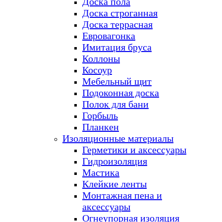
Доска пола
Доска строганная
Доска террасная
Евровагонка
Имитация бруса
Коллоны
Косоур
Мебельный щит
Подоконная доска
Полок для бани
Горбыль
Планкен
Изоляционные материалы
Герметики и аксессуары
Гидроизоляция
Мастика
Клейкие ленты
Монтажная пена и
аксессуары
Огнеупорная изоляция