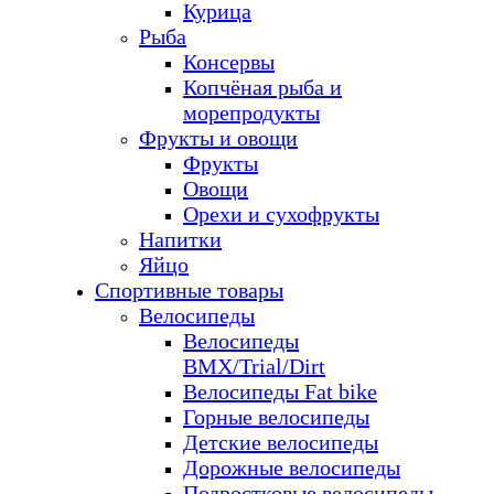
Курица
Рыба
Консервы
Копчёная рыба и
морепродукты
Фрукты и овощи
Фрукты
Овощи
Орехи и сухофрукты
Напитки
Яйцо
Спортивные товары
Велосипеды
Велосипеды
BMX/Trial/Dirt
Велосипеды Fat bike
Горные велосипеды
Детские велосипеды
Дорожные велосипеды
Подростковые велосипеды