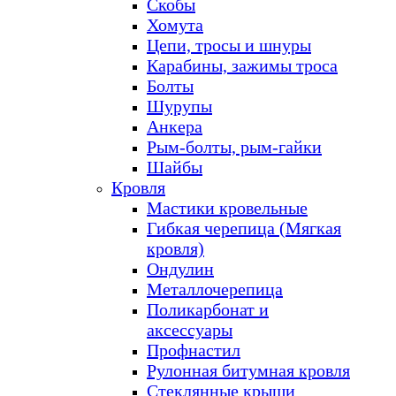
Скобы
Хомута
Цепи, тросы и шнуры
Карабины, зажимы троса
Болты
Шурупы
Анкера
Рым-болты, рым-гайки
Шайбы
Кровля
Мастики кровельные
Гибкая черепица (Мягкая
кровля)
Ондулин
Металлочерепица
Поликарбонат и
аксессуары
Профнастил
Рулонная битумная кровля
Стеклянные крыши