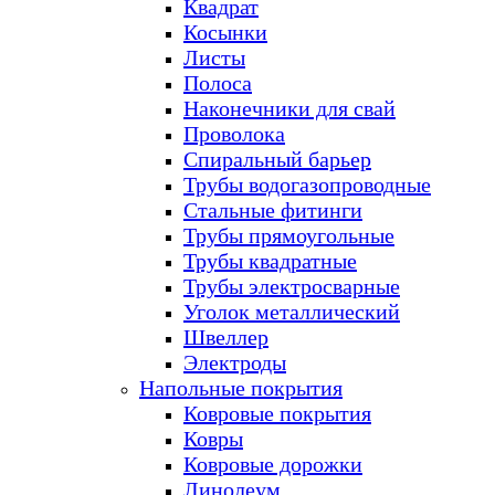
Квадрат
Косынки
Листы
Полоса
Наконечники для свай
Проволока
Спиральный барьер
Трубы водогазопроводные
Стальные фитинги
Трубы прямоугольные
Трубы квадратные
Трубы электросварные
Уголок металлический
Швеллер
Электроды
Напольные покрытия
Ковровые покрытия
Ковры
Ковровые дорожки
Линолеум