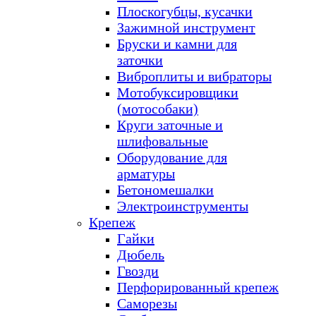
Плоскогубцы, кусачки
Зажимной инструмент
Бруски и камни для
заточки
Виброплиты и вибраторы
Мотобуксировщики
(мотособаки)
Круги заточные и
шлифовальные
Оборудование для
арматуры
Бетономешалки
Электроинструменты
Крепеж
Гайки
Дюбель
Гвозди
Перфорированный крепеж
Саморезы