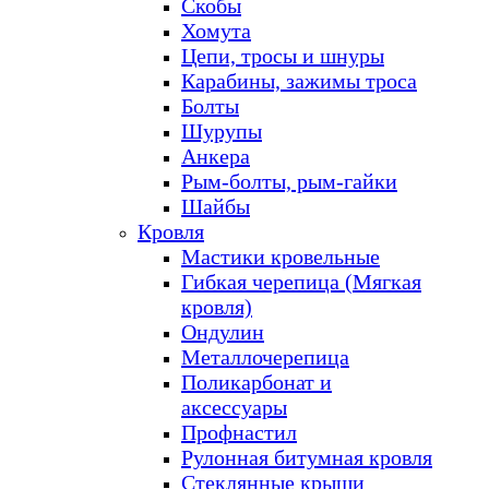
Скобы
Хомута
Цепи, тросы и шнуры
Карабины, зажимы троса
Болты
Шурупы
Анкера
Рым-болты, рым-гайки
Шайбы
Кровля
Мастики кровельные
Гибкая черепица (Мягкая
кровля)
Ондулин
Металлочерепица
Поликарбонат и
аксессуары
Профнастил
Рулонная битумная кровля
Стеклянные крыши