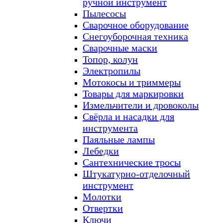
ручной инструмент
Пылесосы
Сварочное оборудование
Снегоуборочная техника
Сварочные маски
Топор, колун
Электропилы
Мотокосы и триммеры
Товары для маркировки
Измельчители и дровоколы
Свёрла и насадки для
инструмента
Паяльные лампы
Лебедки
Сантехнические тросы
Штукатурно-отделочный
инструмент
Молотки
Отвертки
Ключи