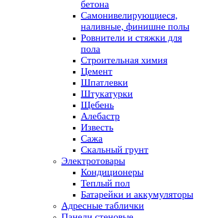
бетона
Самонивелирующиеся,
наливные, финишне полы
Ровнители и стяжки для
пола
Строительная химия
Цемент
Шпатлевки
Штукатурки
Щебень
Алебастр
Известь
Сажа
Скальный грунт
Электротовары
Кондиционеры
Теплый пол
Батарейки и аккумуляторы
Адресные таблички
Панели стеновые