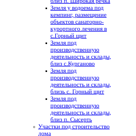
близ п. Широкая речка
Земля у водоема под
кемпинг, размещение
объектов санаторно-
курортного лечения в
с.Горный щит
Земля под
производственную
деятельность и склады,
близ с.Курганово
Земля под
производственную
деятельность и склады,
близь с. Горный щит
Земля под
производственную
деятельность и склады,
близ п. Сысерть
Участки под строительство
дома