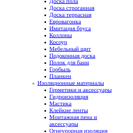
Доска пола
Доска строганная
Доска террасная
Евровагонка
Имитация бруса
Коллоны
Косоур
Мебельный щит
Подоконная доска
Полок для бани
Горбыль
Планкен
Изоляционные материалы
Герметики и аксессуары
Гидроизоляция
Мастика
Клейкие ленты
Монтажная пена и
аксессуары
Огнеупорная изоляция