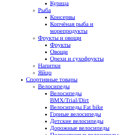
Курица
Рыба
Консервы
Копчёная рыба и
морепродукты
Фрукты и овощи
Фрукты
Овощи
Орехи и сухофрукты
Напитки
Яйцо
Спортивные товары
Велосипеды
Велосипеды
BMX/Trial/Dirt
Велосипеды Fat bike
Горные велосипеды
Детские велосипеды
Дорожные велосипеды
Подростковые велосипеды