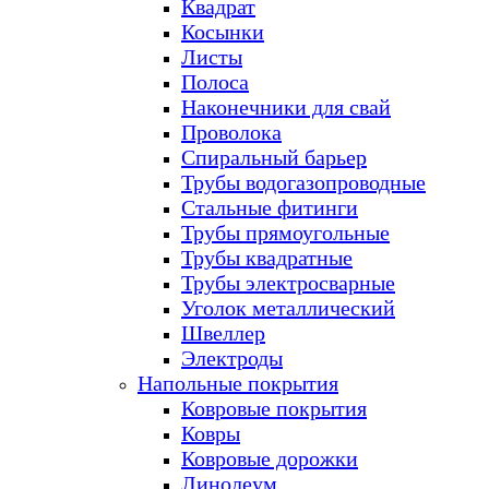
Квадрат
Косынки
Листы
Полоса
Наконечники для свай
Проволока
Спиральный барьер
Трубы водогазопроводные
Стальные фитинги
Трубы прямоугольные
Трубы квадратные
Трубы электросварные
Уголок металлический
Швеллер
Электроды
Напольные покрытия
Ковровые покрытия
Ковры
Ковровые дорожки
Линолеум