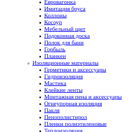
Евровагонка
Имитация бруса
Коллоны
Косоур
Мебельный щит
Подоконная доска
Полок для бани
Горбыль
Планкен
Изоляционные материалы
Герметики и аксессуары
Гидроизоляция
Мастика
Клейкие ленты
Монтажная пена и аксессуары
Огнеупорная изоляция
Пакля
Пенополистирол
Пленки полиэтиленовые
Теплоизоляция