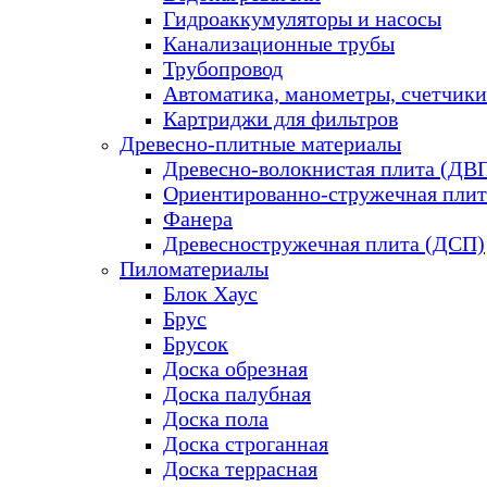
Гидроаккумуляторы и насосы
Канализационные трубы
Трубопровод
Автоматика, манометры, счетчики
Картриджи для фильтров
Древесно-плитные материалы
Древесно-волокнистая плита (ДВ
Ориентированно-стружечная плит
Фанера
Древесностружечная плита (ДСП)
Пиломатериалы
Блок Хаус
Брус
Брусок
Доска обрезная
Доска палубная
Доска пола
Доска строганная
Доска террасная