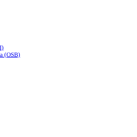
П)
а (OSB)