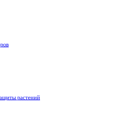
оров
защиты растений