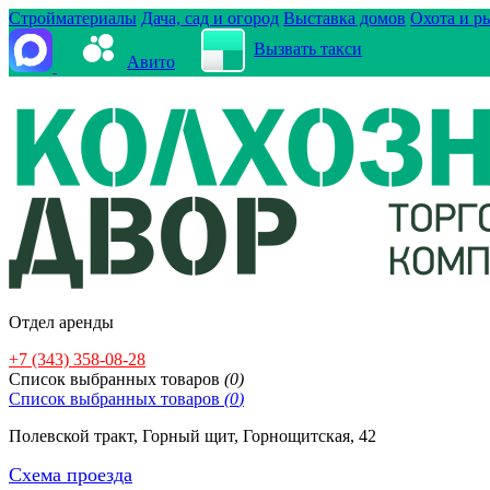
Стройматериалы
Дача, сад и огород
Выставка домов
Охота и р
Вызвать такси
Авито
Отдел аренды
+7 (343) 358-08-28
Cписок выбранных товаров
(
0
)
Cписок выбранных товаров
(
0
)
Полевской тракт, Горный щит, Горнощитская, 42
Схема проезда