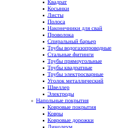
Квадрат
Косынки
Листы
Полоса
Наконечники для свай
Проволока
Спиральный барьер
Трубы водогазопроводные
Стальные фитинги
Трубы прямоугольные
Трубы квадратные
Трубы электросварные
Уголок металлический
Швеллер
Электроды
Напольные покрытия
Ковровые покрытия
Ковры
Ковровые дорожки
Линолеум