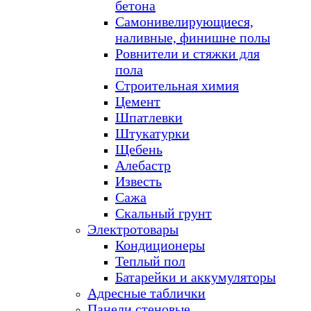
бетона
Самонивелирующиеся,
наливные, финишне полы
Ровнители и стяжки для
пола
Строительная химия
Цемент
Шпатлевки
Штукатурки
Щебень
Алебастр
Известь
Сажа
Скальный грунт
Электротовары
Кондиционеры
Теплый пол
Батарейки и аккумуляторы
Адресные таблички
Панели стеновые