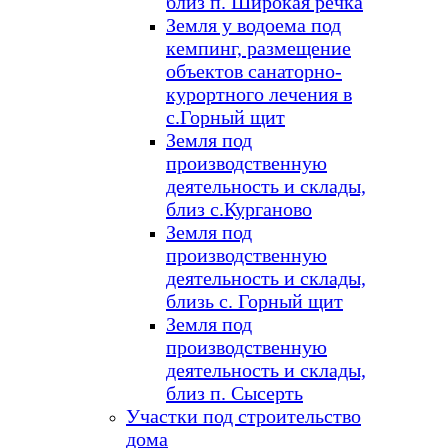
близ п. Широкая речка
Земля у водоема под
кемпинг, размещение
объектов санаторно-
курортного лечения в
с.Горный щит
Земля под
производственную
деятельность и склады,
близ с.Курганово
Земля под
производственную
деятельность и склады,
близь с. Горный щит
Земля под
производственную
деятельность и склады,
близ п. Сысерть
Участки под строительство
дома