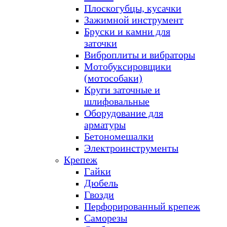
Плоскогубцы, кусачки
Зажимной инструмент
Бруски и камни для
заточки
Виброплиты и вибраторы
Мотобуксировщики
(мотособаки)
Круги заточные и
шлифовальные
Оборудование для
арматуры
Бетономешалки
Электроинструменты
Крепеж
Гайки
Дюбель
Гвозди
Перфорированный крепеж
Саморезы