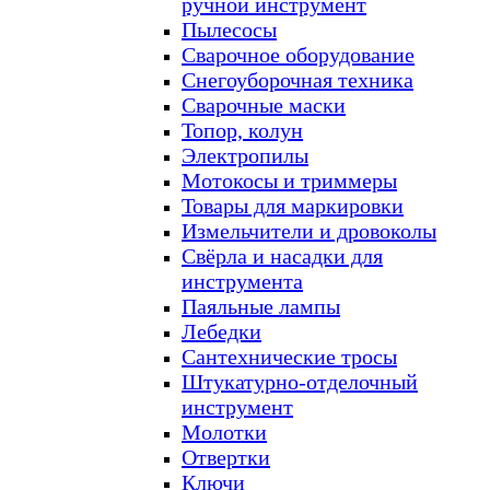
ручной инструмент
Пылесосы
Сварочное оборудование
Снегоуборочная техника
Сварочные маски
Топор, колун
Электропилы
Мотокосы и триммеры
Товары для маркировки
Измельчители и дровоколы
Свёрла и насадки для
инструмента
Паяльные лампы
Лебедки
Сантехнические тросы
Штукатурно-отделочный
инструмент
Молотки
Отвертки
Ключи