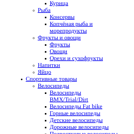
Курица
Рыба
Консервы
Копчёная рыба и
морепродукты
Фрукты и овощи
Фрукты
Овощи
Орехи и сухофрукты
Напитки
Яйцо
Спортивные товары
Велосипеды
Велосипеды
BMX/Trial/Dirt
Велосипеды Fat bike
Горные велосипеды
Детские велосипеды
Дорожные велосипеды
Подростковые велосипеды