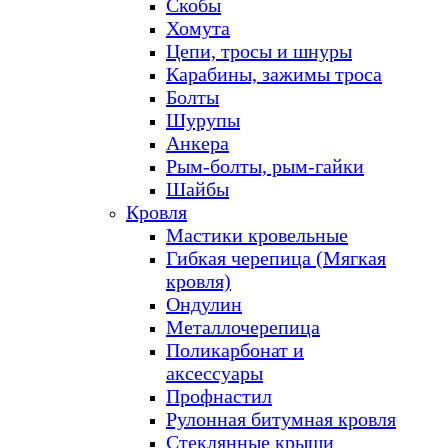
Скобы
Хомута
Цепи, тросы и шнуры
Карабины, зажимы троса
Болты
Шурупы
Анкера
Рым-болты, рым-гайки
Шайбы
Кровля
Мастики кровельные
Гибкая черепица (Мягкая
кровля)
Ондулин
Металлочерепица
Поликарбонат и
аксессуары
Профнастил
Рулонная битумная кровля
Стеклянные крыши