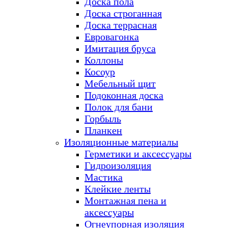
Доска пола
Доска строганная
Доска террасная
Евровагонка
Имитация бруса
Коллоны
Косоур
Мебельный щит
Подоконная доска
Полок для бани
Горбыль
Планкен
Изоляционные материалы
Герметики и аксессуары
Гидроизоляция
Мастика
Клейкие ленты
Монтажная пена и
аксессуары
Огнеупорная изоляция