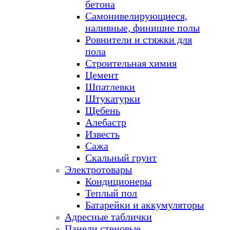
бетона
Самонивелирующиеся,
наливные, финишне полы
Ровнители и стяжки для
пола
Строительная химия
Цемент
Шпатлевки
Штукатурки
Щебень
Алебастр
Известь
Сажа
Скальный грунт
Электротовары
Кондиционеры
Теплый пол
Батарейки и аккумуляторы
Адресные таблички
Панели стеновые