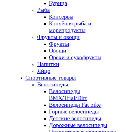
Курица
Рыба
Консервы
Копчёная рыба и
морепродукты
Фрукты и овощи
Фрукты
Овощи
Орехи и сухофрукты
Напитки
Яйцо
Спортивные товары
Велосипеды
Велосипеды
BMX/Trial/Dirt
Велосипеды Fat bike
Горные велосипеды
Детские велосипеды
Дорожные велосипеды
Подростковые велосипеды