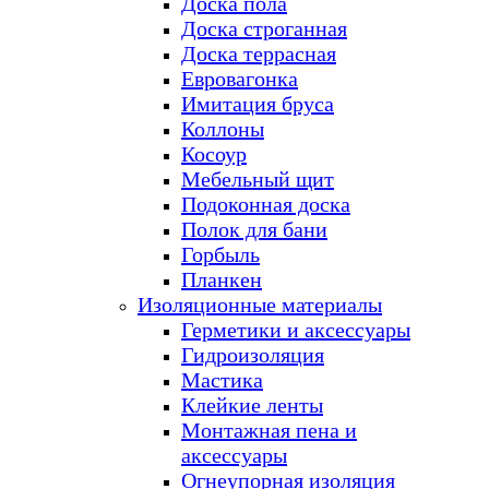
Доска пола
Доска строганная
Доска террасная
Евровагонка
Имитация бруса
Коллоны
Косоур
Мебельный щит
Подоконная доска
Полок для бани
Горбыль
Планкен
Изоляционные материалы
Герметики и аксессуары
Гидроизоляция
Мастика
Клейкие ленты
Монтажная пена и
аксессуары
Огнеупорная изоляция