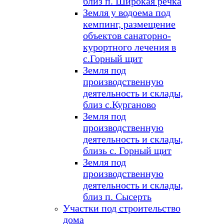
близ п. Широкая речка
Земля у водоема под
кемпинг, размещение
объектов санаторно-
курортного лечения в
с.Горный щит
Земля под
производственную
деятельность и склады,
близ с.Курганово
Земля под
производственную
деятельность и склады,
близь с. Горный щит
Земля под
производственную
деятельность и склады,
близ п. Сысерть
Участки под строительство
дома