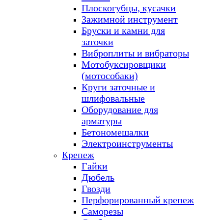
Плоскогубцы, кусачки
Зажимной инструмент
Бруски и камни для
заточки
Виброплиты и вибраторы
Мотобуксировщики
(мотособаки)
Круги заточные и
шлифовальные
Оборудование для
арматуры
Бетономешалки
Электроинструменты
Крепеж
Гайки
Дюбель
Гвозди
Перфорированный крепеж
Саморезы