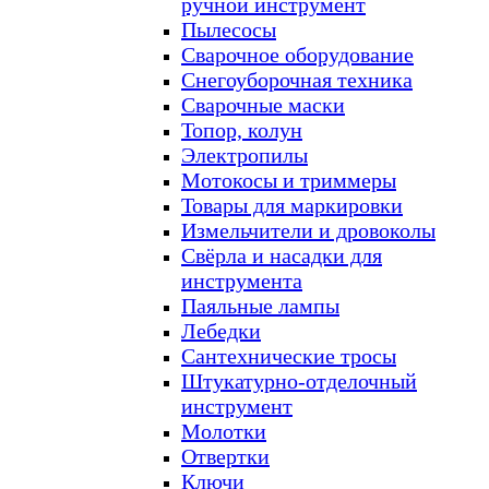
ручной инструмент
Пылесосы
Сварочное оборудование
Снегоуборочная техника
Сварочные маски
Топор, колун
Электропилы
Мотокосы и триммеры
Товары для маркировки
Измельчители и дровоколы
Свёрла и насадки для
инструмента
Паяльные лампы
Лебедки
Сантехнические тросы
Штукатурно-отделочный
инструмент
Молотки
Отвертки
Ключи