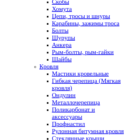
Скобы
Хомута
Цепи, тросы и шнуры
Карабины, зажимы троса
Болты
Шурупы
Анкера
Рым-болты, рым-гайки
Шайбы
Кровля
Мастики кровельные
Гибкая черепица (Мягкая
кровля)
Ондулин
Металлочерепица
Поликарбонат и
аксессуары
Профнастил
Рулонная битумная кровля
Стеклянные крыши