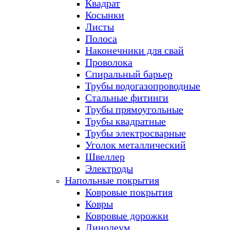
Квадрат
Косынки
Листы
Полоса
Наконечники для свай
Проволока
Спиральный барьер
Трубы водогазопроводные
Стальные фитинги
Трубы прямоугольные
Трубы квадратные
Трубы электросварные
Уголок металлический
Швеллер
Электроды
Напольные покрытия
Ковровые покрытия
Ковры
Ковровые дорожки
Линолеум