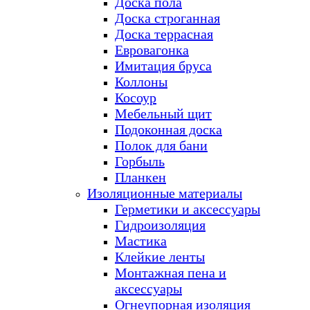
Доска пола
Доска строганная
Доска террасная
Евровагонка
Имитация бруса
Коллоны
Косоур
Мебельный щит
Подоконная доска
Полок для бани
Горбыль
Планкен
Изоляционные материалы
Герметики и аксессуары
Гидроизоляция
Мастика
Клейкие ленты
Монтажная пена и
аксессуары
Огнеупорная изоляция