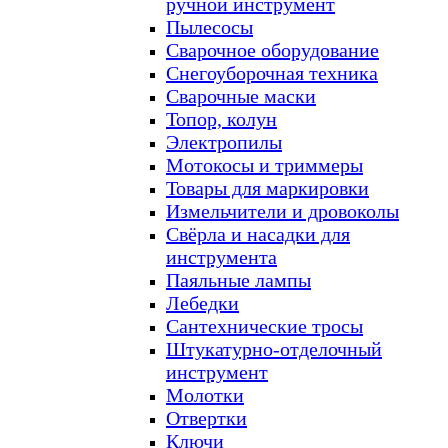
ручной инструмент
Пылесосы
Сварочное оборудование
Снегоуборочная техника
Сварочные маски
Топор, колун
Электропилы
Мотокосы и триммеры
Товары для маркировки
Измельчители и дровоколы
Свёрла и насадки для
инструмента
Паяльные лампы
Лебедки
Сантехнические тросы
Штукатурно-отделочный
инструмент
Молотки
Отвертки
Ключи