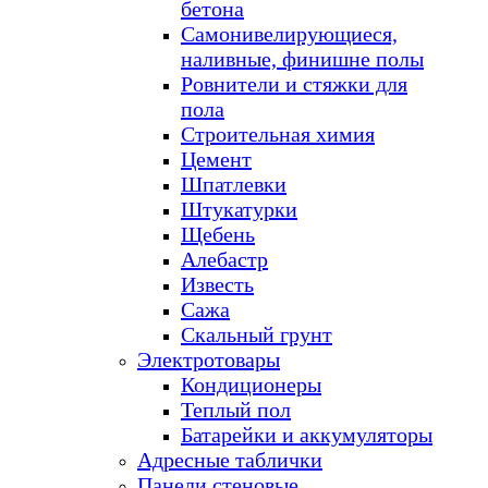
бетона
Самонивелирующиеся,
наливные, финишне полы
Ровнители и стяжки для
пола
Строительная химия
Цемент
Шпатлевки
Штукатурки
Щебень
Алебастр
Известь
Сажа
Скальный грунт
Электротовары
Кондиционеры
Теплый пол
Батарейки и аккумуляторы
Адресные таблички
Панели стеновые