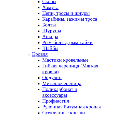
Скобы
Хомута
Цепи, тросы и шнуры
Карабины, зажимы троса
Болты
Шурупы
Анкера
Рым-болты, рым-гайки
Шайбы
Кровля
Мастики кровельные
Гибкая черепица (Мягкая
кровля)
Ондулин
Металлочерепица
Поликарбонат и
аксессуары
Профнастил
Рулонная битумная кровля
Стеклянные крыши