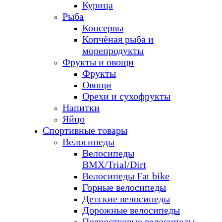
Курица
Рыба
Консервы
Копчёная рыба и
морепродукты
Фрукты и овощи
Фрукты
Овощи
Орехи и сухофрукты
Напитки
Яйцо
Спортивные товары
Велосипеды
Велосипеды
BMX/Trial/Dirt
Велосипеды Fat bike
Горные велосипеды
Детские велосипеды
Дорожные велосипеды
Подростковые велосипеды