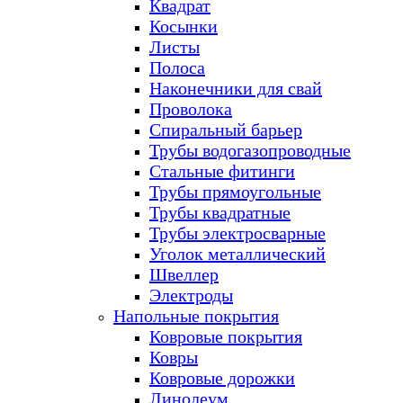
Квадрат
Косынки
Листы
Полоса
Наконечники для свай
Проволока
Спиральный барьер
Трубы водогазопроводные
Стальные фитинги
Трубы прямоугольные
Трубы квадратные
Трубы электросварные
Уголок металлический
Швеллер
Электроды
Напольные покрытия
Ковровые покрытия
Ковры
Ковровые дорожки
Линолеум