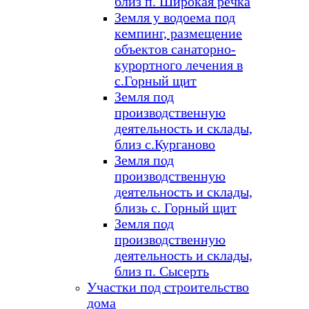
близ п. Широкая речка
Земля у водоема под
кемпинг, размещение
объектов санаторно-
курортного лечения в
с.Горный щит
Земля под
производственную
деятельность и склады,
близ с.Курганово
Земля под
производственную
деятельность и склады,
близь с. Горный щит
Земля под
производственную
деятельность и склады,
близ п. Сысерть
Участки под строительство
дома