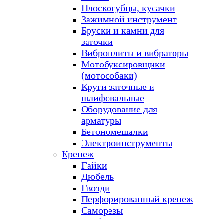
Плоскогубцы, кусачки
Зажимной инструмент
Бруски и камни для
заточки
Виброплиты и вибраторы
Мотобуксировщики
(мотособаки)
Круги заточные и
шлифовальные
Оборудование для
арматуры
Бетономешалки
Электроинструменты
Крепеж
Гайки
Дюбель
Гвозди
Перфорированный крепеж
Саморезы