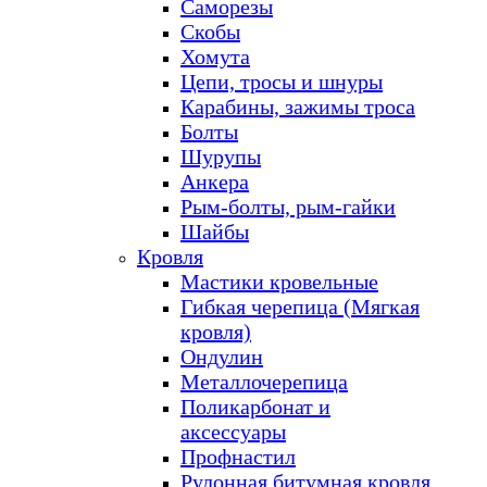
Саморезы
Скобы
Хомута
Цепи, тросы и шнуры
Карабины, зажимы троса
Болты
Шурупы
Анкера
Рым-болты, рым-гайки
Шайбы
Кровля
Мастики кровельные
Гибкая черепица (Мягкая
кровля)
Ондулин
Металлочерепица
Поликарбонат и
аксессуары
Профнастил
Рулонная битумная кровля