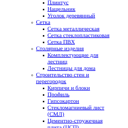
Плинтус
Нащельник
Уголок деревянный
Сетка
Сетка металлическая
Сетка стеклопластиковая
Сетка ПВХ
Столярные изделия
Комплектующие для
лестниц
Лестницы для дома
Строительство стен и
перегородок
Кирпичи и блоки
Профиль
Гипсокартон
Стекломагниевый лист
(СМЛ)
Цементно-стружечная
плита (ЦСП)