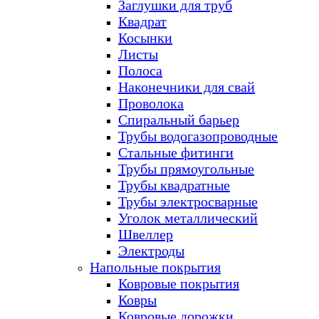
Заглушки для труб
Квадрат
Косынки
Листы
Полоса
Наконечники для свай
Проволока
Спиральный барьер
Трубы водогазопроводные
Стальные фитинги
Трубы прямоугольные
Трубы квадратные
Трубы электросварные
Уголок металлический
Швеллер
Электроды
Напольные покрытия
Ковровые покрытия
Ковры
Ковровые дорожки