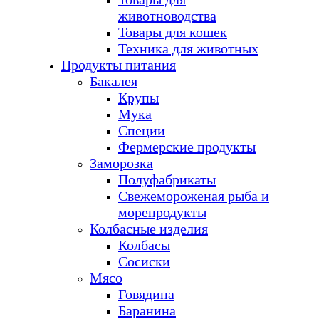
животноводства
Товары для кошек
Техника для животных
Продукты питания
Бакалея
Крупы
Мука
Специи
Фермерские продукты
Заморозка
Полуфабрикаты
Свежемороженая рыба и
морепродукты
Колбасные изделия
Колбасы
Сосиски
Мясо
Говядина
Баранина