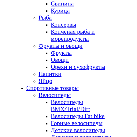
Свинина
Курица
Рыба
Консервы
Копчёная рыба и
морепродукты
Фрукты и овощи
Фрукты
Овощи
Орехи и сухофрукты
Напитки
Яйцо
Спортивные товары
Велосипеды
Велосипеды
BMX/Trial/Dirt
Велосипеды Fat bike
Горные велосипеды
Детские велосипеды