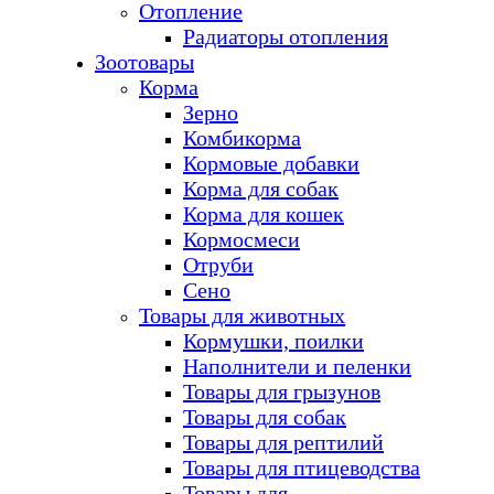
Отопление
Радиаторы отопления
Зоотовары
Корма
Зерно
Комбикорма
Кормовые добавки
Корма для собак
Корма для кошек
Кормосмеси
Отруби
Сено
Товары для животных
Кормушки, поилки
Наполнители и пеленки
Товары для грызунов
Товары для собак
Товары для рептилий
Товары для птицеводства
Товары для