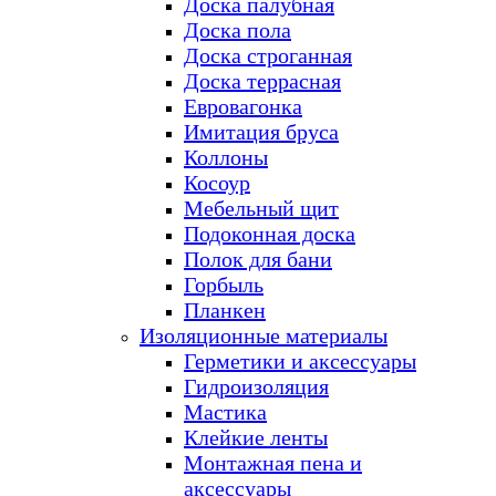
Доска палубная
Доска пола
Доска строганная
Доска террасная
Евровагонка
Имитация бруса
Коллоны
Косоур
Мебельный щит
Подоконная доска
Полок для бани
Горбыль
Планкен
Изоляционные материалы
Герметики и аксессуары
Гидроизоляция
Мастика
Клейкие ленты
Монтажная пена и
аксессуары