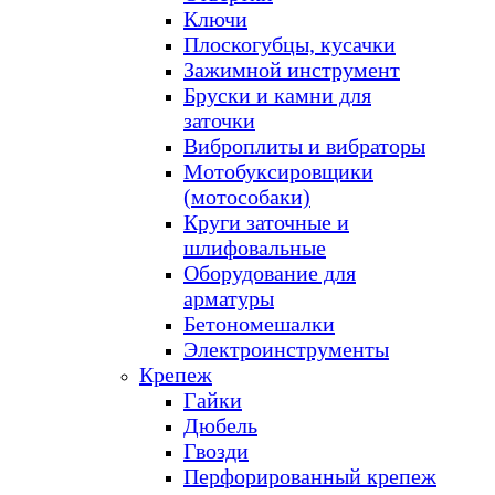
Ключи
Плоскогубцы, кусачки
Зажимной инструмент
Бруски и камни для
заточки
Виброплиты и вибраторы
Мотобуксировщики
(мотособаки)
Круги заточные и
шлифовальные
Оборудование для
арматуры
Бетономешалки
Электроинструменты
Крепеж
Гайки
Дюбель
Гвозди
Перфорированный крепеж