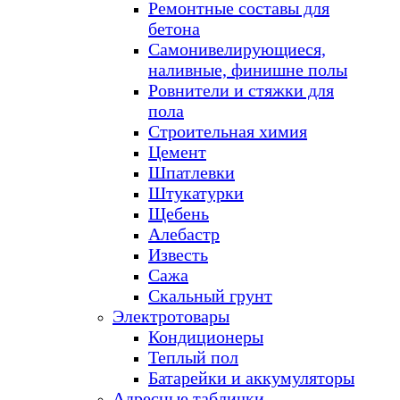
Ремонтные составы для
бетона
Самонивелирующиеся,
наливные, финишне полы
Ровнители и стяжки для
пола
Строительная химия
Цемент
Шпатлевки
Штукатурки
Щебень
Алебастр
Известь
Сажа
Скальный грунт
Электротовары
Кондиционеры
Теплый пол
Батарейки и аккумуляторы
Адресные таблички