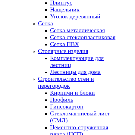
Плинтус
Нащельник
Уголок деревянный
Сетка
Сетка металлическая
Сетка стеклопластиковая
Сетка ПВХ
Столярные изделия
Комплектующие для
лестниц
Лестницы для дома
Строительство стен и
перегородок
Кирпичи и блоки
Профиль
Гипсокартон
Стекломагниевый лист
(СМЛ)
Цементно-стружечная
плита (ЦСП)