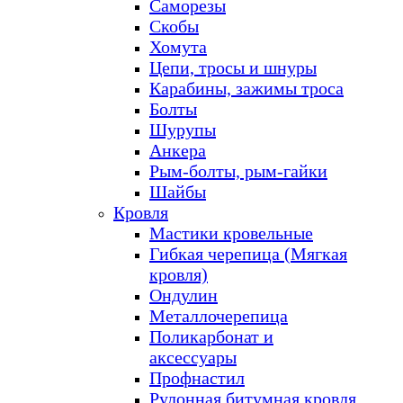
Саморезы
Скобы
Хомута
Цепи, тросы и шнуры
Карабины, зажимы троса
Болты
Шурупы
Анкера
Рым-болты, рым-гайки
Шайбы
Кровля
Мастики кровельные
Гибкая черепица (Мягкая
кровля)
Ондулин
Металлочерепица
Поликарбонат и
аксессуары
Профнастил
Рулонная битумная кровля