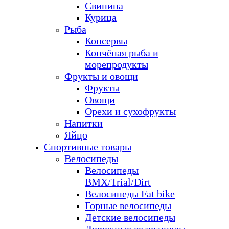
Свинина
Курица
Рыба
Консервы
Копчёная рыба и
морепродукты
Фрукты и овощи
Фрукты
Овощи
Орехи и сухофрукты
Напитки
Яйцо
Спортивные товары
Велосипеды
Велосипеды
BMX/Trial/Dirt
Велосипеды Fat bike
Горные велосипеды
Детские велосипеды