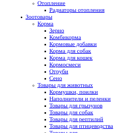
Отопление
Радиаторы отопления
Зоотовары
Корма
Зерно
Комбикорма
Кормовые добавки
Корма для собак
Корма для кошек
Кормосмеси
Отруби
Сено
Товары для животных
Кормушки, поилки
Наполнители и пеленки
Товары для грызунов
Товары для собак
Товары для рептилий
Товары для птицеводства
Товары для