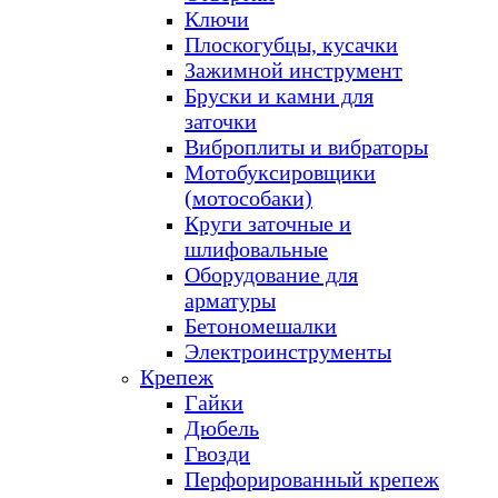
Ключи
Плоскогубцы, кусачки
Зажимной инструмент
Бруски и камни для
заточки
Виброплиты и вибраторы
Мотобуксировщики
(мотособаки)
Круги заточные и
шлифовальные
Оборудование для
арматуры
Бетономешалки
Электроинструменты
Крепеж
Гайки
Дюбель
Гвозди
Перфорированный крепеж