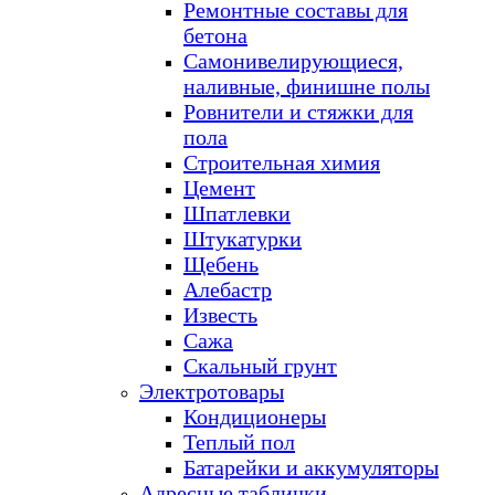
Ремонтные составы для
бетона
Самонивелирующиеся,
наливные, финишне полы
Ровнители и стяжки для
пола
Строительная химия
Цемент
Шпатлевки
Штукатурки
Щебень
Алебастр
Известь
Сажа
Скальный грунт
Электротовары
Кондиционеры
Теплый пол
Батарейки и аккумуляторы
Адресные таблички