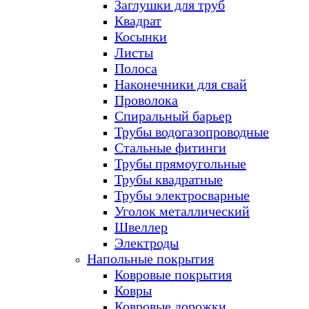
Заглушки для труб
Квадрат
Косынки
Листы
Полоса
Наконечники для свай
Проволока
Спиральный барьер
Трубы водогазопроводные
Стальные фитинги
Трубы прямоугольные
Трубы квадратные
Трубы электросварные
Уголок металлический
Швеллер
Электроды
Напольные покрытия
Ковровые покрытия
Ковры
Ковровые дорожки