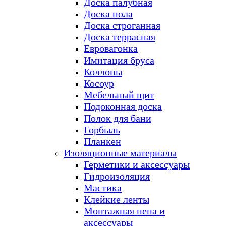
Доска палубная
Доска пола
Доска строганная
Доска террасная
Евровагонка
Имитация бруса
Коллоны
Косоур
Мебельный щит
Подоконная доска
Полок для бани
Горбыль
Планкен
Изоляционные материалы
Герметики и аксессуары
Гидроизоляция
Мастика
Клейкие ленты
Монтажная пена и
аксессуары