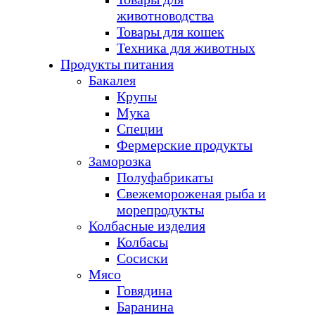
животноводства
Товары для кошек
Техника для животных
Продукты питания
Бакалея
Крупы
Мука
Специи
Фермерские продукты
Заморозка
Полуфабрикаты
Свежемороженая рыба и
морепродукты
Колбасные изделия
Колбасы
Сосиски
Мясо
Говядина
Баранина