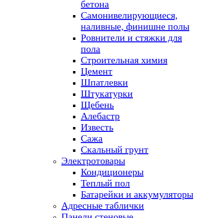
бетона
Самонивелирующиеся,
наливные, финишне полы
Ровнители и стяжки для
пола
Строительная химия
Цемент
Шпатлевки
Штукатурки
Щебень
Алебастр
Известь
Сажа
Скальный грунт
Электротовары
Кондиционеры
Теплый пол
Батарейки и аккумуляторы
Адресные таблички
Панели стеновые