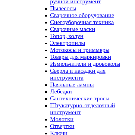
ручной инструмент
Пылесосы
Сварочное оборудование
Снегоуборочная техника
Сварочные маски
Топор, колун
Электропилы
Мотокосы и триммеры
Товары для маркировки
Измельчители и дровоколы
Свёрла и насадки для
инструмента
Паяльные лампы
Лебедки
Сантехнические тросы
Штукатурно-отделочный
инструмент
Молотки
Отвертки
Ключи