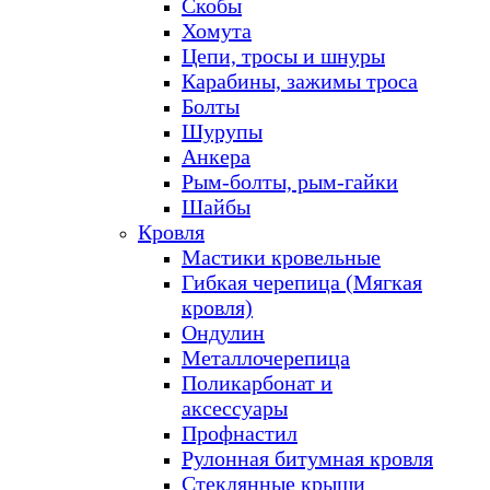
Скобы
Хомута
Цепи, тросы и шнуры
Карабины, зажимы троса
Болты
Шурупы
Анкера
Рым-болты, рым-гайки
Шайбы
Кровля
Мастики кровельные
Гибкая черепица (Мягкая
кровля)
Ондулин
Металлочерепица
Поликарбонат и
аксессуары
Профнастил
Рулонная битумная кровля
Стеклянные крыши