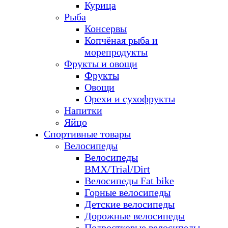
Курица
Рыба
Консервы
Копчёная рыба и
морепродукты
Фрукты и овощи
Фрукты
Овощи
Орехи и сухофрукты
Напитки
Яйцо
Спортивные товары
Велосипеды
Велосипеды
BMX/Trial/Dirt
Велосипеды Fat bike
Горные велосипеды
Детские велосипеды
Дорожные велосипеды
Подростковые велосипеды