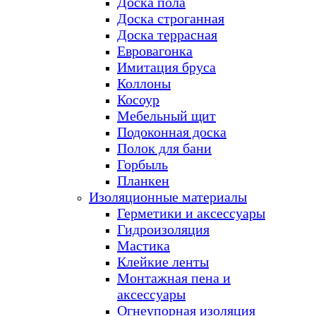
Доска пола
Доска строганная
Доска террасная
Евровагонка
Имитация бруса
Коллоны
Косоур
Мебельный щит
Подоконная доска
Полок для бани
Горбыль
Планкен
Изоляционные материалы
Герметики и аксессуары
Гидроизоляция
Мастика
Клейкие ленты
Монтажная пена и
аксессуары
Огнеупорная изоляция