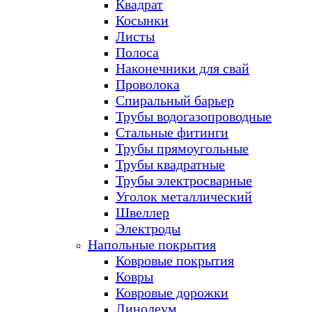
Квадрат
Косынки
Листы
Полоса
Наконечники для свай
Проволока
Спиральный барьер
Трубы водогазопроводные
Стальные фитинги
Трубы прямоугольные
Трубы квадратные
Трубы электросварные
Уголок металлический
Швеллер
Электроды
Напольные покрытия
Ковровые покрытия
Ковры
Ковровые дорожки
Линолеум