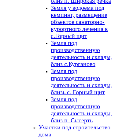
близ п. Широкая речка
Земля у водоема под
кемпинг, размещение
объектов санаторно-
курортного лечения в
с.Горный щит
Земля под
производственную
деятельность и склады,
близ с.Курганово
Земля под
производственную
деятельность и склады,
близь с. Горный щит
Земля под
производственную
деятельность и склады,
близ п. Сысерть
Участки под строительство
дома