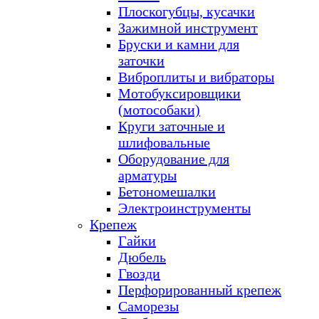
Плоскогубцы, кусачки
Зажимной инструмент
Бруски и камни для
заточки
Виброплиты и вибраторы
Мотобуксировщики
(мотособаки)
Круги заточные и
шлифовальные
Оборудование для
арматуры
Бетономешалки
Электроинструменты
Крепеж
Гайки
Дюбель
Гвозди
Перфорированный крепеж
Саморезы