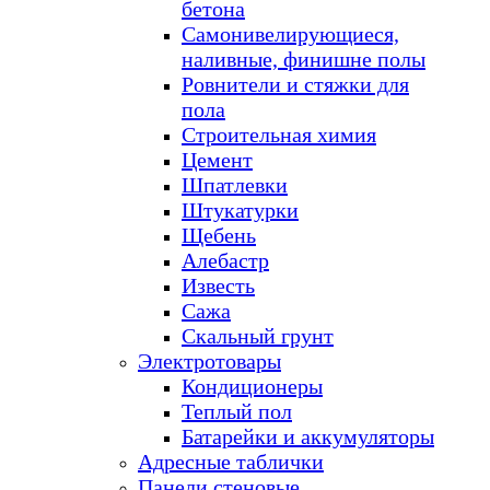
бетона
Самонивелирующиеся,
наливные, финишне полы
Ровнители и стяжки для
пола
Строительная химия
Цемент
Шпатлевки
Штукатурки
Щебень
Алебастр
Известь
Сажа
Скальный грунт
Электротовары
Кондиционеры
Теплый пол
Батарейки и аккумуляторы
Адресные таблички
Панели стеновые