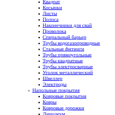
Квадрат
Косынки
Листы
Полоса
Наконечники для свай
Проволока
Спиральный барьер
Трубы водогазопроводные
Стальные фитинги
Трубы прямоугольные
Трубы квадратные
Трубы электросварные
Уголок металлический
Швеллер
Электроды
Напольные покрытия
Ковровые покрытия
Ковры
Ковровые дорожки
Линолеум