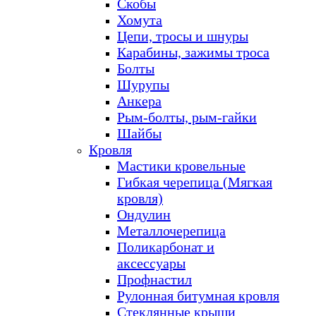
Скобы
Хомута
Цепи, тросы и шнуры
Карабины, зажимы троса
Болты
Шурупы
Анкера
Рым-болты, рым-гайки
Шайбы
Кровля
Мастики кровельные
Гибкая черепица (Мягкая
кровля)
Ондулин
Металлочерепица
Поликарбонат и
аксессуары
Профнастил
Рулонная битумная кровля
Стеклянные крыши