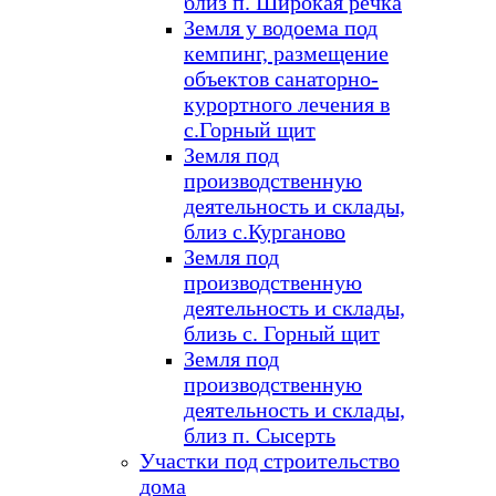
близ п. Широкая речка
Земля у водоема под
кемпинг, размещение
объектов санаторно-
курортного лечения в
с.Горный щит
Земля под
производственную
деятельность и склады,
близ с.Курганово
Земля под
производственную
деятельность и склады,
близь с. Горный щит
Земля под
производственную
деятельность и склады,
близ п. Сысерть
Участки под строительство
дома