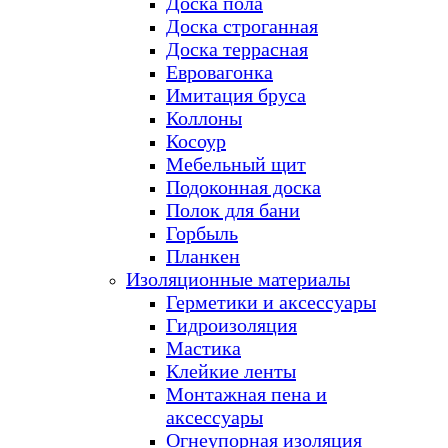
Доска пола
Доска строганная
Доска террасная
Евровагонка
Имитация бруса
Коллоны
Косоур
Мебельный щит
Подоконная доска
Полок для бани
Горбыль
Планкен
Изоляционные материалы
Герметики и аксессуары
Гидроизоляция
Мастика
Клейкие ленты
Монтажная пена и
аксессуары
Огнеупорная изоляция