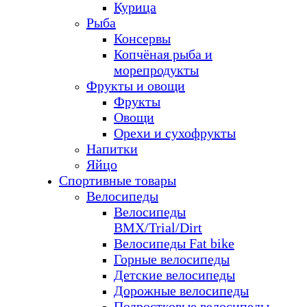
Курица
Рыба
Консервы
Копчёная рыба и
морепродукты
Фрукты и овощи
Фрукты
Овощи
Орехи и сухофрукты
Напитки
Яйцо
Спортивные товары
Велосипеды
Велосипеды
BMX/Trial/Dirt
Велосипеды Fat bike
Горные велосипеды
Детские велосипеды
Дорожные велосипеды
Подростковые велосипеды