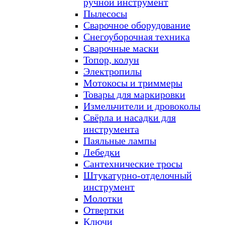
ручной инструмент
Пылесосы
Сварочное оборудование
Снегоуборочная техника
Сварочные маски
Топор, колун
Электропилы
Мотокосы и триммеры
Товары для маркировки
Измельчители и дровоколы
Свёрла и насадки для
инструмента
Паяльные лампы
Лебедки
Сантехнические тросы
Штукатурно-отделочный
инструмент
Молотки
Отвертки
Ключи