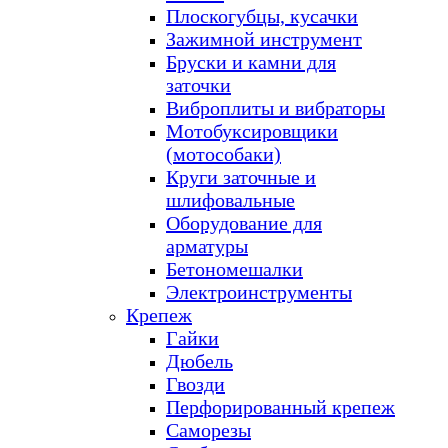
Плоскогубцы, кусачки
Зажимной инструмент
Бруски и камни для
заточки
Виброплиты и вибраторы
Мотобуксировщики
(мотособаки)
Круги заточные и
шлифовальные
Оборудование для
арматуры
Бетономешалки
Электроинструменты
Крепеж
Гайки
Дюбель
Гвозди
Перфорированный крепеж
Саморезы