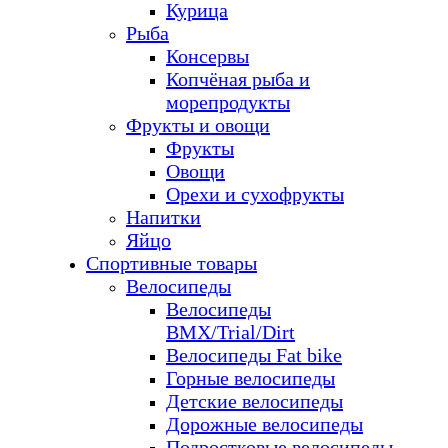
Курица
Рыба
Консервы
Копчёная рыба и
морепродукты
Фрукты и овощи
Фрукты
Овощи
Орехи и сухофрукты
Напитки
Яйцо
Спортивные товары
Велосипеды
Велосипеды
BMX/Trial/Dirt
Велосипеды Fat bike
Горные велосипеды
Детские велосипеды
Дорожные велосипеды
Подростковые велосипеды