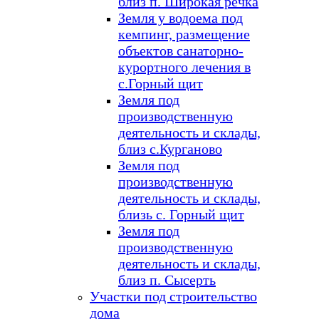
близ п. Широкая речка
Земля у водоема под
кемпинг, размещение
объектов санаторно-
курортного лечения в
с.Горный щит
Земля под
производственную
деятельность и склады,
близ с.Курганово
Земля под
производственную
деятельность и склады,
близь с. Горный щит
Земля под
производственную
деятельность и склады,
близ п. Сысерть
Участки под строительство
дома