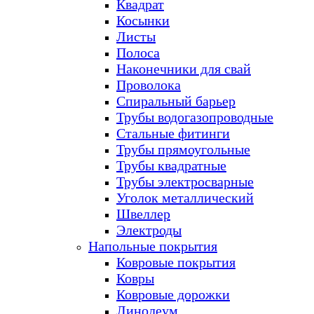
Квадрат
Косынки
Листы
Полоса
Наконечники для свай
Проволока
Спиральный барьер
Трубы водогазопроводные
Стальные фитинги
Трубы прямоугольные
Трубы квадратные
Трубы электросварные
Уголок металлический
Швеллер
Электроды
Напольные покрытия
Ковровые покрытия
Ковры
Ковровые дорожки
Линолеум