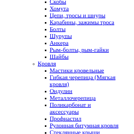
Скобы
Хомута
Цепи, тросы и шнуры
Карабины, зажимы троса
Болты
Шурупы
Анкера
Рым-болты, рым-гайки
Шайбы
Кровля
Мастики кровельные
Гибкая черепица (Мягкая
кровля)
Ондулин
Металлочерепица
Поликарбонат и
аксессуары
Профнастил
Рулонная битумная кровля
Стеклянные крыши