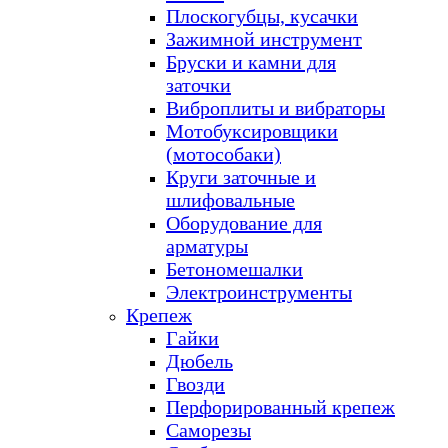
Плоскогубцы, кусачки
Зажимной инструмент
Бруски и камни для
заточки
Виброплиты и вибраторы
Мотобуксировщики
(мотособаки)
Круги заточные и
шлифовальные
Оборудование для
арматуры
Бетономешалки
Электроинструменты
Крепеж
Гайки
Дюбель
Гвозди
Перфорированный крепеж
Саморезы