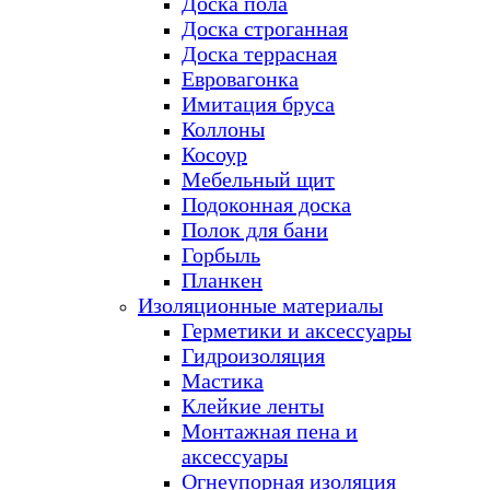
Доска пола
Доска строганная
Доска террасная
Евровагонка
Имитация бруса
Коллоны
Косоур
Мебельный щит
Подоконная доска
Полок для бани
Горбыль
Планкен
Изоляционные материалы
Герметики и аксессуары
Гидроизоляция
Мастика
Клейкие ленты
Монтажная пена и
аксессуары
Огнеупорная изоляция