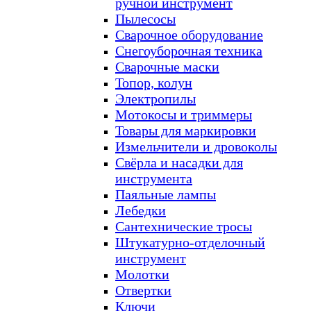
ручной инструмент
Пылесосы
Сварочное оборудование
Снегоуборочная техника
Сварочные маски
Топор, колун
Электропилы
Мотокосы и триммеры
Товары для маркировки
Измельчители и дровоколы
Свёрла и насадки для
инструмента
Паяльные лампы
Лебедки
Сантехнические тросы
Штукатурно-отделочный
инструмент
Молотки
Отвертки
Ключи