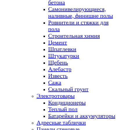
бетона
Самонивелирующиеся,
наливные, финишне полы
Ровнители и стяжки для
пола
Строительная химия
Цемент
Шпатлевки
Штукатурки
Щебень
Алебастр
Известь
Сажа
Скальный грунт
Электротовары
Кондиционеры
Теплый пол
Батарейки и аккумуляторы
Адресные таблички
Панели стеновые