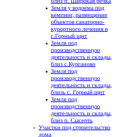
близ п. Широкая речка
Земля у водоема под
кемпинг, размещение
объектов санаторно-
курортного лечения в
с.Горный щит
Земля под
производственную
деятельность и склады,
близ с.Курганово
Земля под
производственную
деятельность и склады,
близь с. Горный щит
Земля под
производственную
деятельность и склады,
близ п. Сысерть
Участки под строительство
дома