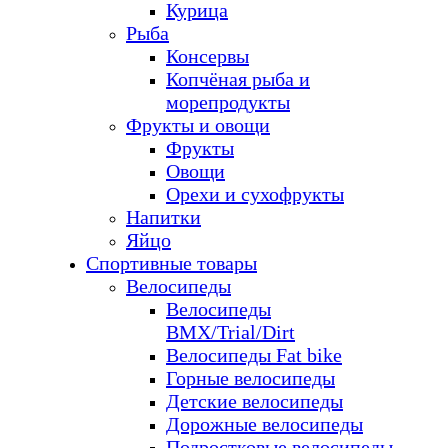
Курица
Рыба
Консервы
Копчёная рыба и
морепродукты
Фрукты и овощи
Фрукты
Овощи
Орехи и сухофрукты
Напитки
Яйцо
Спортивные товары
Велосипеды
Велосипеды
BMX/Trial/Dirt
Велосипеды Fat bike
Горные велосипеды
Детские велосипеды
Дорожные велосипеды
Подростковые велосипеды