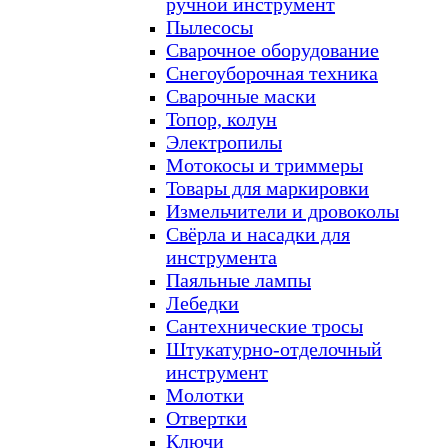
ручной инструмент
Пылесосы
Сварочное оборудование
Снегоуборочная техника
Сварочные маски
Топор, колун
Электропилы
Мотокосы и триммеры
Товары для маркировки
Измельчители и дровоколы
Свёрла и насадки для
инструмента
Паяльные лампы
Лебедки
Сантехнические тросы
Штукатурно-отделочный
инструмент
Молотки
Отвертки
Ключи