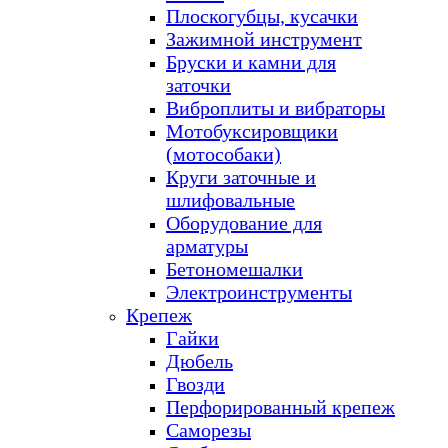
Плоскогубцы, кусачки
Зажимной инструмент
Бруски и камни для
заточки
Виброплиты и вибраторы
Мотобуксировщики
(мотособаки)
Круги заточные и
шлифовальные
Оборудование для
арматуры
Бетономешалки
Электроинструменты
Крепеж
Гайки
Дюбель
Гвозди
Перфорированный крепеж
Саморезы