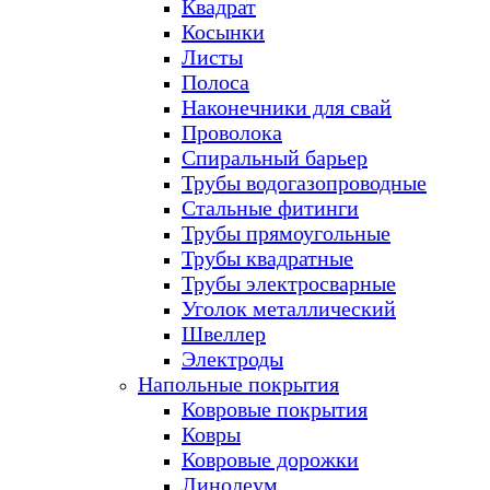
Квадрат
Косынки
Листы
Полоса
Наконечники для свай
Проволока
Спиральный барьер
Трубы водогазопроводные
Стальные фитинги
Трубы прямоугольные
Трубы квадратные
Трубы электросварные
Уголок металлический
Швеллер
Электроды
Напольные покрытия
Ковровые покрытия
Ковры
Ковровые дорожки
Линолеум