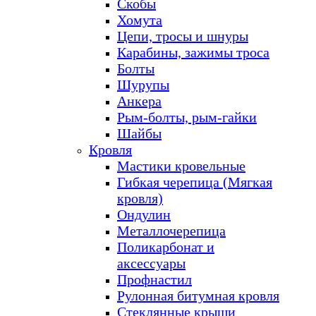
Скобы
Хомута
Цепи, тросы и шнуры
Карабины, зажимы троса
Болты
Шурупы
Анкера
Рым-болты, рым-гайки
Шайбы
Кровля
Мастики кровельные
Гибкая черепица (Мягкая
кровля)
Ондулин
Металлочерепица
Поликарбонат и
аксессуары
Профнастил
Рулонная битумная кровля
Стеклянные крыши