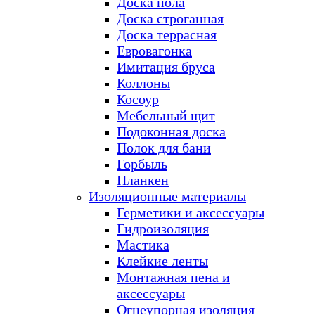
Доска пола
Доска строганная
Доска террасная
Евровагонка
Имитация бруса
Коллоны
Косоур
Мебельный щит
Подоконная доска
Полок для бани
Горбыль
Планкен
Изоляционные материалы
Герметики и аксессуары
Гидроизоляция
Мастика
Клейкие ленты
Монтажная пена и
аксессуары
Огнеупорная изоляция