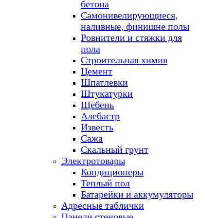
бетона
Самонивелирующиеся,
наливные, финишне полы
Ровнители и стяжки для
пола
Строительная химия
Цемент
Шпатлевки
Штукатурки
Щебень
Алебастр
Известь
Сажа
Скальный грунт
Электротовары
Кондиционеры
Теплый пол
Батарейки и аккумуляторы
Адресные таблички
Панели стеновые